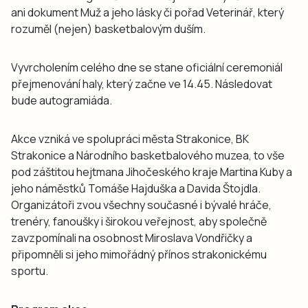
ani dokument Muž a jeho lásky či pořad Veterinář, který
rozuměl (nejen) basketbalovým duším.
Vyvrcholením celého dne se stane oficiální ceremoniál
přejmenování haly, který začne ve 14.45. Následovat
bude autogramiáda.
Akce vzniká ve spolupráci města Strakonice, BK
Strakonice a Národního basketbalového muzea, to vše
pod záštitou hejtmana Jihočeského kraje Martina Kuby a
jeho náměstků Tomáše Hajduška a Davida Štojdla.
Organizátoři zvou všechny současné i bývalé hráče,
trenéry, fanoušky i širokou veřejnost, aby společně
zavzpomínali na osobnost Miroslava Vondřičky a
připomněli si jeho mimořádný přínos strakonickému
sportu.