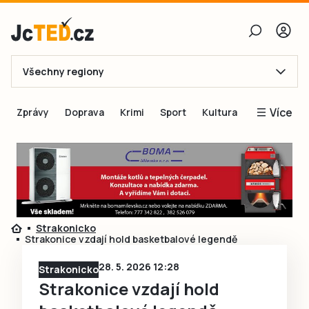
Všechny regiony
E-mail
Více
Zprávy
Doprava
Krimi
Sport
Kultura
Heslo
Blogy
Obnovit heslo
Inspirace
Čtenáři píší
Přihlásit se
Speciální přílohy
Strakonicko
Přihlásit se přes Facebook
Inzerce
Strakonice vzdají hold basketbalové legendě
Ještě nemám účet, chci se
Registrovat
28. 5. 2026 12:28
Strakonicko
Strakonice vzdají hold