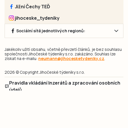
Jižní Čechy TEĎ
jihoceske_tydeniky
Sociální sítě jednotlivých regionů:
Jakékoliv užití obsahu, včetně převzetí článků, je bez souhlasu
společnosti Jihočeské týdeníky s.r.o. zakázáno. Souhlas lze
získat na e-mailu:
neumann@jihocesketydeniky.cz
.
2026 © Copyright Jihočeské týdeníky s.r.o.
Pravidla vkládání Inzerátů a zpracování osobních
údajů
Pravidla vkládání příspěvků
Hlavním cílem projektu „Nový vizuál webových stránek pro Jihočeské
týdeníky s.r.o." je optimalizace vizuálního stylu stávající značky a
modernizace grafického designu webu
jcted.cz
. Akcentována je funkčnost