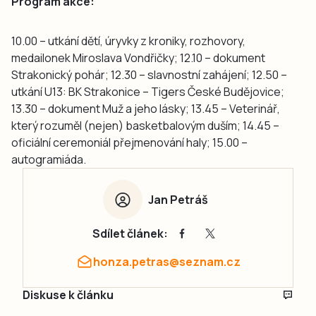
Program akce:
10.00 – utkání dětí, úryvky z kroniky, rozhovory,
medailonek Miroslava Vondřičky; 12.10 – dokument
Strakonický pohár; 12.30 – slavnostní zahájení; 12.50 –
utkání U13: BK Strakonice – Tigers České Budějovice;
13.30 – dokument Muž a jeho lásky; 13.45 – Veterinář,
který rozuměl (nejen) basketbalovým duším; 14.45 –
oficiální ceremoniál přejmenování haly; 15.00 –
autogramiáda.
Jan Petráš
Sdílet článek:
honza.petras@seznam.cz
Diskuse k článku