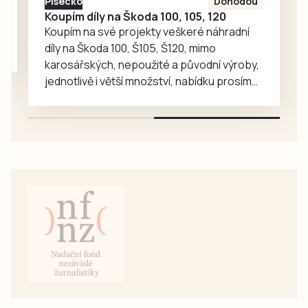
Písecko
Dohodou
hned…
Koupím díly na Škoda 100, 105, 120
Koupím na své projekty veškeré náhradní
díly na Škoda 100, Š105, Š120, mimo
karosářských, nepoužité a původní výroby,
jednotlivě i větší množství, nabídku prosím
pouze na e-mail: svorpi@seznam.cz.