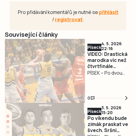
Pro přidávání komentářů je nutné se
přihlásit
/
registrovat
.
Související články
4. 5. 2026
Písecko
22:16
VIDEO: Drastická
marodka víc než
čtvrtfinále
Sršňům zřejmě
PÍSEK – Po dvou
nedovolí
prohrách v
Pardubicích se
čtvrtfinálová série
0
nejvyšší
3. 5. 2026
basketbalové
Písecko
15:20
soutěže mužů
Po víkendu bude
přesunula na jih
zimák praskat ve
švech. Sršni
Čech. Písecký