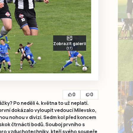
Zobrazit galerii
(17)
0
0
y? Po neděli 4. května to už neplatí.
rvní dokázalo vyloupit vedoucí Milevsko,
ednou nohou v divizi. Sedm kol před koncem
áskok čtrnácti bodů. Souboj prvního s
ro vzduchotechniky, kteří svého soupeře