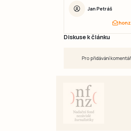
Jan Petráš
honz
Diskuse k článku
Pro přidávání komentář