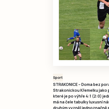
Sport
STRAKONICE – Doma bez porážk
Strakonickou Křemelku jako p
které je po výhře 4:1 (2:0) j
má na čele tabulky luxusní n
druhým vyzněl jednoznačně p