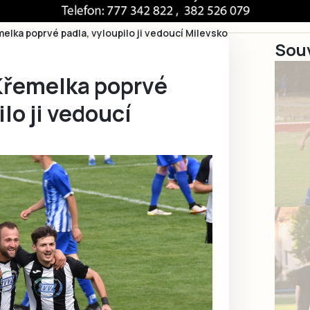
elka poprvé padla, vyloupilo ji vedoucí Milevsko
Souv
Křemelka poprvé
lo ji vedoucí