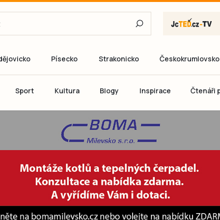
dějovicko
Písecko
Strakonicko
Českokrumlovsko
E-mail
Sport
Kultura
Blogy
Inspirace
Čtenáři p
Heslo
P
Přihlás
Ještě nemám ú