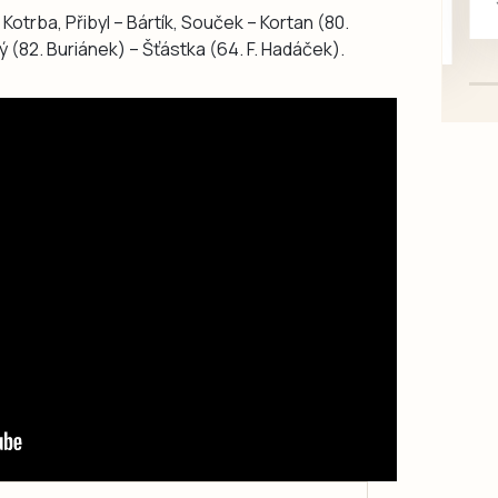
A. Kotrba, Přibyl – Bártík, Souček – Kortan (80.
mazlivé, ihned k odběru.
ý (82. Buriánek) – Šťástka (64. F. Hadáček).