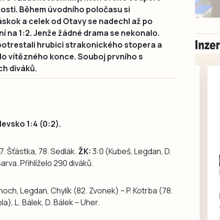
losti. Během úvodního poločasu si
skok a celek od Otavy se nadechl až po
ní na 1:2. Jenže žádné drama se nekonalo.
potrestali hrubici strakonického stopera a
do vítězného konce. Souboj prvního s
ch diváků.
evsko 1:4 (0:2).
 7. Šťástka, 78. Sedlák.
ŽK:
3:0 (Kubeš, Legdan, D.
Milevsko
arva. Přihlíželo 290 diváků.
Zdarma / za odvoz
Daruji do dobrých
och, Legdan, Chylík (82. Zvonek) – P. Kotrba (78.
rukou kotě
), L. Bálek, D. Bálek – Uher.
Daruji do dobrých rukou
kotě-kočka, odčervené,