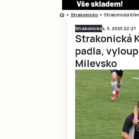
Strakonicko
Strakonická Křem
Strakonicko
4. 5. 2025 22:27
Strakonická 
padla, vyloupi
Milevsko