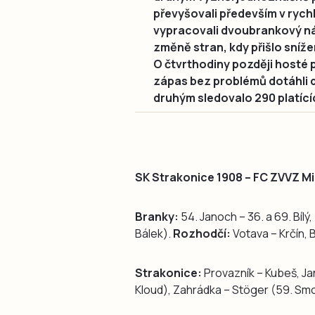
převyšovali především v rych
vypracovali dvoubrankový ná
změně stran, kdy přišlo sníže
O čtvrthodiny později hosté 
zápas bez problémů dotáhli 
druhým sledovalo 290 platící
SK Strakonice 1908 – FC ZVVZ Mil
Branky:
54. Janoch – 36. a 69. Bílý,
Bálek).
Rozhodčí:
Votava – Krčín, B
Strakonice:
Provazník – Kubeš, Jan
Kloud), Zahrádka – Stöger (59. Smola