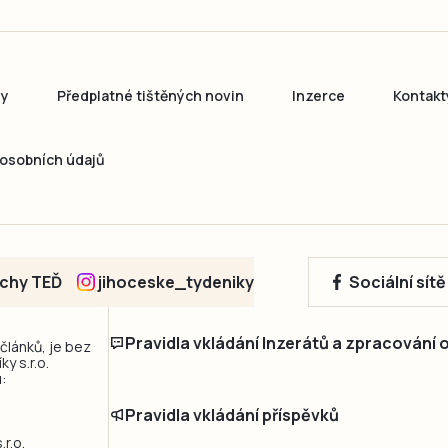
ny
Předplatné tištěných novin
Inzerce
Kontakt
osobních údajů
echy TEĎ
jihoceske_tydeniky
Sociální sít
Pravidla vkládání Inzerátů a zpracování
 článků, je bez
y s.r.o.
:
Pravidla vkládání příspěvků
r.o.