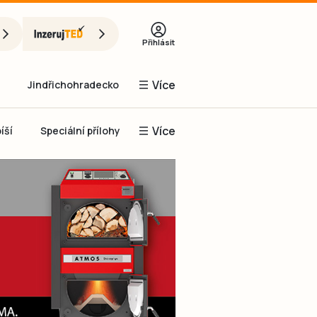
Přihlásit
Více
Jindřichohradecko
Více
íší
Speciální přílohy
Prachaticko
Inzerce
Obnovit heslo
řihlásit se
it se přes Facebook
čet, chci se
Registrovat