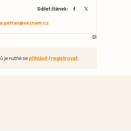
Sdílet článek:
a.petras@seznam.cz
ů je nutné se
přihlásit
/
registrovat
.