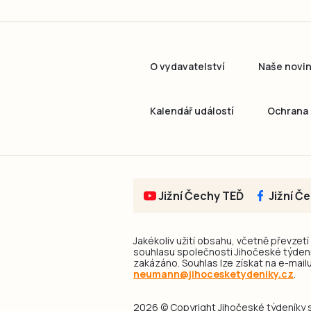
O vydavatelství
Naše novi
Kalendář událostí
Ochrana 
Jižní Čechy TEĎ
Jižní Č
Jakékoliv užití obsahu, včetně převzetí
souhlasu společnosti Jihočeské týdeník
zakázáno. Souhlas lze získat na e-mailu
neumann@jihocesketydeniky.cz
.
2026 © Copyright Jihočeské týdeníky s.