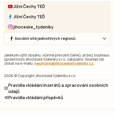
Jižní Čechy TEĎ
Jižní Čechy TEĎ
jihoceske_tydeniky
Sociální sítě jednotlivých regionů:
Jakékoliv užití obsahu, včetně převzetí článků, je bez souhlasu
společnosti Jihočeské týdeníky s.r.o. zakázáno. Souhlas lze
získat na e-mailu:
neumann@jihocesketydeniky.cz
.
2026 © Copyright Jihočeské týdeníky s.r.o.
Pravidla vkládání Inzerátů a zpracování osobních
údajů
Pravidla vkládání příspěvků