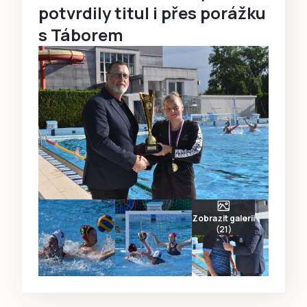
potvrdily titul i přes porážku
s Táborem
Zobrazit galerii
(21)