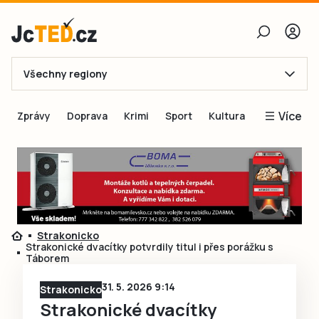
Všechny regiony
E-mail
Více
Zprávy
Doprava
Krimi
Sport
Kultura
Heslo
Blogy
Obnovit heslo
Inspirace
Čtenáři píší
Přihlásit se
Speciální přílohy
Strakonicko
Přihlásit se přes Facebook
Inzerce
Strakonické dvacítky potvrdily titul i přes porážku s
Táborem
Ještě nemám účet, chci se
Registrovat
31. 5. 2026 9:14
Strakonicko
Strakonické dvacítky