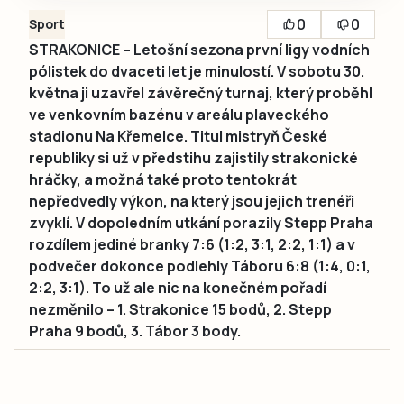
0
0
Sport
STRAKONICE – Letošní sezona první ligy vodních
pólistek do dvaceti let je minulostí. V sobotu 30.
května ji uzavřel závěrečný turnaj, který proběhl
ve venkovním bazénu v areálu plaveckého
stadionu Na Křemelce. Titul mistryň České
republiky si už v předstihu zajistily strakonické
hráčky, a možná také proto tentokrát
nepředvedly výkon, na který jsou jejich trenéři
zvyklí. V dopoledním utkání porazily Stepp Praha
rozdílem jediné branky 7:6 (1:2, 3:1, 2:2, 1:1) a v
podvečer dokonce podlehly Táboru 6:8 (1:4, 0:1,
2:2, 3:1). To už ale nic na konečném pořadí
nezměnilo – 1. Strakonice 15 bodů, 2. Stepp
Praha 9 bodů, 3. Tábor 3 body.