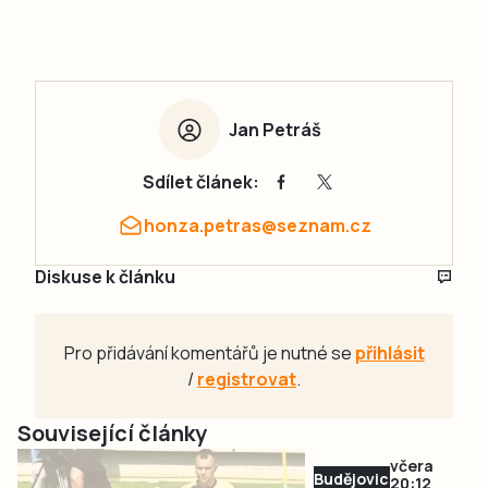
Jan Petráš
Sdílet článek:
honza.petras@seznam.cz
Diskuse k článku
Pro přidávání komentářů je nutné se
přihlásit
/
registrovat
.
Související články
včera
Budějovicko
20:12