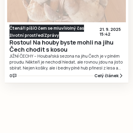
Čtenáři píší
O čem se mluví
Volný čas
21. 9. 2025
15:42
životní prostředí
Zprávy
Rostou! Na houby byste mohli na jihu
Čech chodit s kosou
JIŽNÍ ČECHY – Houbařská sezona na jihu Čech je v plném
proudu. Někteří je nechodí hledat, ale rovnou jdou na jisto
sbírat. Nejen košíky, ale i bedny plné hub přinesl z lesa a
vyfotografoval houbař na Milevsku v jižních Čechách. O
0
Celý článek
svůj úlovek z neděle 21. září se rád podělil,…