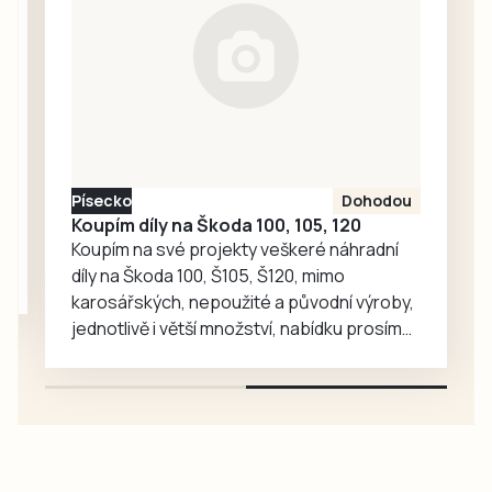
soupravu jsem
zakoupila s tím, že
by si třeba ráda
vyzkoušela
namalovat
ozdobu. Napadlo
mně, že je dost
Písecko
Dohodou
šikovných lidí,…
Koupím díly na Škoda 100, 105, 120
Koupím na své projekty veškeré náhradní
díly na Škoda 100, Š105, Š120, mimo
karosářských, nepoužité a původní výroby,
jednotlivě i větší množství, nabídku prosím
pouze na e-mail: svorpi@seznam.cz.