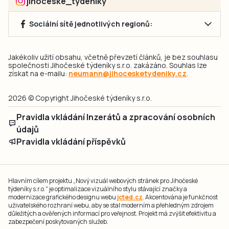
jihoceske_tydeniky
Sociální sítě jednotlivých regionů:
Jakékoliv užití obsahu, včetně převzetí článků, je bez souhlasu
společnosti Jihočeské týdeníky s.r.o. zakázáno. Souhlas lze
získat na e-mailu:
neumann@jihocesketydeniky.cz
.
2026 © Copyright Jihočeské týdeníky s.r.o.
Pravidla vkládání Inzerátů a zpracování osobních
údajů
Pravidla vkládání příspěvků
Hlavním cílem projektu „Nový vizuál webových stránek pro Jihočeské
týdeníky s.r.o." je optimalizace vizuálního stylu stávající značky a
modernizace grafického designu webu
jcted.cz
. Akcentována je funkčnost
uživatelského rozhraní webu, aby se stal moderním a přehledným zdrojem
důležitých a ověřených informací pro veřejnost. Projekt má zvýšit efektivitu a
zabezpečení poskytovaných služeb.