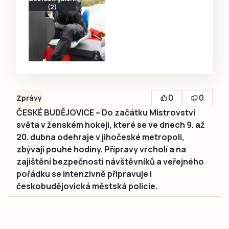
(2)
0
0
Zprávy
ČESKÉ BUDĚJOVICE – Do začátku Mistrovství
světa v ženském hokeji, které se ve dnech 9. až
20. dubna odehraje v jihočeské metropoli,
zbývají pouhé hodiny. Přípravy vrcholí a na
zajištění bezpečnosti návštěvníků a veřejného
pořádku se intenzivně připravuje i
českobudějovická městská policie.