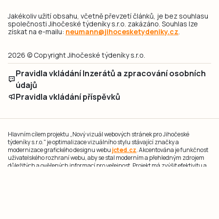
Jakékoliv užití obsahu, včetně převzetí článků, je bez souhlasu
společnosti Jihočeské týdeníky s.r.o. zakázáno. Souhlas lze
získat na e-mailu:
neumann@jihocesketydeniky.cz
.
2026 © Copyright Jihočeské týdeníky s.r.o.
Pravidla vkládání Inzerátů a zpracování osobních
údajů
Pravidla vkládání příspěvků
Hlavním cílem projektu „Nový vizuál webových stránek pro Jihočeské
týdeníky s.r.o." je optimalizace vizuálního stylu stávající značky a
modernizace grafického designu webu
jcted.cz
. Akcentována je funkčnost
uživatelského rozhraní webu, aby se stal moderním a přehledným zdrojem
důležitých a ověřených informací pro veřejnost. Projekt má zvýšit efektivitu a
zabezpečení poskytovaných služeb.
Projekt byl spolufinancován Evropskou unií z nástroje NextGenerationEU.