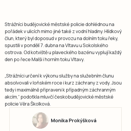
Strážníci budějovické městské policie dohlédnou na
pořádek v ulicích mimo jiné také z vodní hladiny. Hlídkový
člun, který byl doposud v provozu na dolním toku řeky,
spustili v pondělí 7. dubna na Vltavu u Sokolského
ostrova. Od kotviště u plaveckého bazénu vyplují každý
den po řece Malši i horním toku Vltavy.
„Strážníci určení k výkonu služby na služebním člunu
absolvovali v loňském roce i kurz záchrany z vody. Jsou
tedy i maximálně připraveni k případným záchranným
akcím,“ podotkla mluvčí českobudějovické městské
policie Věra Školková.
Monika Prokýšková