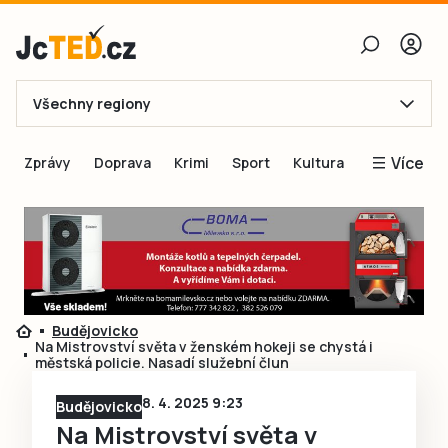
Všechny regiony
E-mail
Více
Zprávy
Doprava
Krimi
Sport
Kultura
Heslo
Blogy
Obnovit heslo
Inspirace
Čtenáři píší
Přihlásit se
Speciální přílohy
Budějovicko
Přihlásit se přes Facebook
Inzerce
Na Mistrovství světa v ženském hokeji se chystá i
městská policie. Nasadí služební člun
Ještě nemám účet, chci se
Registrovat
8. 4. 2025 9:23
Budějovicko
Na Mistrovství světa v