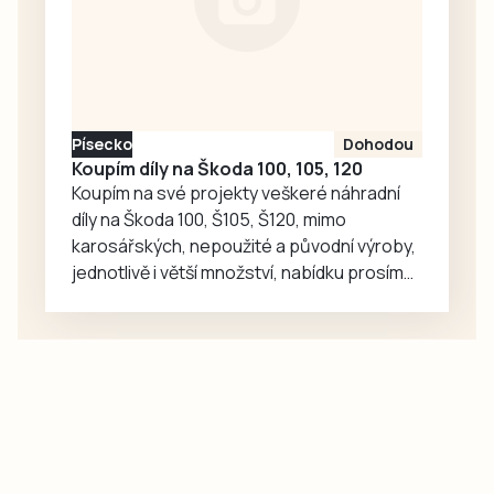
Třeboň a Letní
kurz trubačů,
který právě
probíhá v
nedalekém
Písecko
Dohodou
Chlumu. Náměstí
Koupím díly na Škoda 100, 105, 120
pak zaplní ukázky
Koupím na své projekty veškeré náhradní
jedné…
díly na Škoda 100, Š105, Š120, mimo
karosářských, nepoužité a původní výroby,
jednotlivě i větší množství, nabídku prosím
pouze na e-mail: svorpi@seznam.cz.