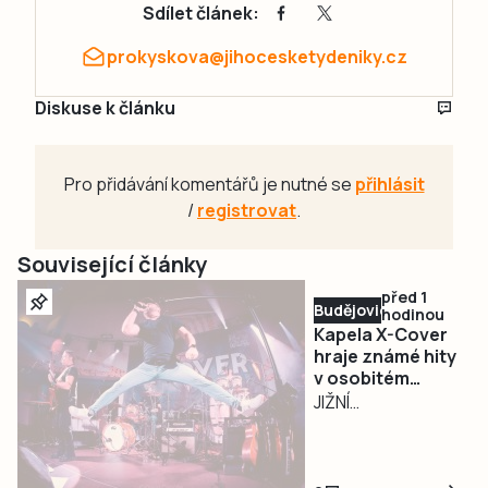
Sdílet článek:
prokyskova@jihocesketydeniky.cz
Diskuse k článku
Pro přidávání komentářů je nutné se
přihlásit
/
registrovat
.
Související články
před 1
Budějovicko
hodinou
Kapela X-Cover
hraje známé hity
v osobitém
pojetí a
JIŽNÍ
podmaňuje si
ČECHY/PLZEŇ –
jihočeská pódia
Na české hudební
scéně působí