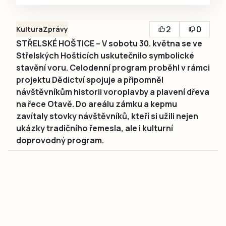
2
0
Kultura
Zprávy
STŘELSKÉ HOŠTICE – V sobotu 30. května se ve
Střelských Hošticích uskutečnilo symbolické
stavění voru. Celodenní program proběhl v rámci
projektu Dědictví spojuje a připomněl
návštěvníkům historii voroplavby a plavení dřeva
na řece Otavě. Do areálu zámku a kepmu
zavítaly stovky návštěvníků, kteří si užili nejen
ukázky tradičního řemesla, ale i kulturní
doprovodný program.