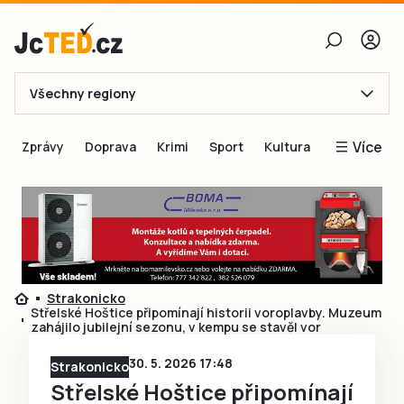
Všechny regiony
E-mail
Více
Zprávy
Doprava
Krimi
Sport
Kultura
Heslo
Blogy
Obnovit heslo
Inspirace
Čtenáři píší
Přihlásit se
Speciální přílohy
Strakonicko
Přihlásit se přes Facebook
Inzerce
Střelské Hoštice připomínají historii voroplavby. Muzeum
zahájilo jubilejní sezonu, v kempu se stavěl vor
Ještě nemám účet, chci se
Registrovat
30. 5. 2026 17:48
Strakonicko
Střelské Hoštice připomínají