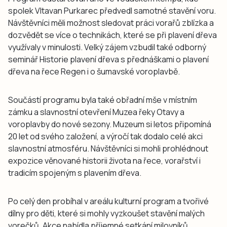
spolek Vltavan Purkarec předvedl samotné stavění voru.
Návštěvníci měli možnost sledovat práci vorařů zblízka a
dozvědět se více o technikách, které se při plavení dřeva
využívaly v minulosti. Velký zájem vzbudil také odborný
seminář Historie plavení dřeva s přednáškami o plavení
dřeva na řece Regen i o šumavské voroplavbě.
Součástí programu byla také obřadní mše v místním
zámku a slavnostní otevření Muzea řeky Otavy a
voroplavby do nové sezony. Muzeum si letos připomíná
20 let od svého založení, a výročí tak dodalo celé akci
slavnostní atmosféru. Návštěvníci si mohli prohlédnout
expozice věnované historii života na řece, vorařství i
tradicím spojeným s plavením dřeva.
Po celý den probíhal v areálu kulturní program a tvořivé
dílny pro děti, které si mohly vyzkoušet stavění malých
vorečků. Akce nabídla příjemné setkání milovníků