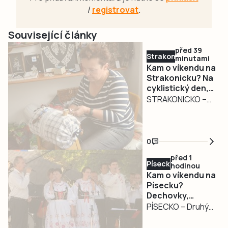
/
registrovat
.
Související články
před 39
Strakonicko
minutami
Kam o víkendu na
Strakonicku? Na
cyklistický den,
pouť, krajkářské
STRAKONICKO –
slavnosti i
Víkend na
koncerty
Strakonicku
nabídne pestrý
0
program pro děti,
před 1
rodiny i milovníky
Písecko
hodinou
hudby a tradic.
Kam o víkendu na
Návštěvníci mohou
Písecku?
Dechovky,
zamířit na Dětský
pohádkový les,
PÍSECKO – Druhý
cyklistický den v
jazz i Slavnost
srpnový víkend
Katovicích,
venkova