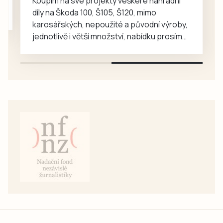
Koupím na své projekty veškeré náhradní
díly na Škoda 100, Š105, Š120, mimo
karosářských, nepoužité a původní výroby,
jednotlivě i větší množství, nabídku prosím
pouze na e-mail: svorpi@seznam.cz.