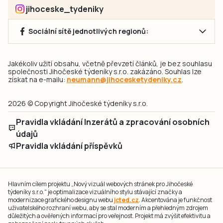
jihoceske_tydeniky
Sociální sítě jednotlivých regionů:
Jakékoliv užití obsahu, včetně převzetí článků, je bez souhlasu
společnosti Jihočeské týdeníky s.r.o. zakázáno. Souhlas lze
získat na e-mailu:
neumann@jihocesketydeniky.cz
.
2026 © Copyright Jihočeské týdeníky s.r.o.
Pravidla vkládání Inzerátů a zpracování osobních
údajů
Pravidla vkládání příspěvků
Hlavním cílem projektu „Nový vizuál webových stránek pro Jihočeské
týdeníky s.r.o." je optimalizace vizuálního stylu stávající značky a
modernizace grafického designu webu
jcted.cz
. Akcentována je funkčnost
uživatelského rozhraní webu, aby se stal moderním a přehledným zdrojem
důležitých a ověřených informací pro veřejnost. Projekt má zvýšit efektivitu a