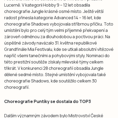
Lucerně. V kategorii Hobby 9 – 12 let obsadila
choreografie Jungle krásné osmé místo. Ještě větší
radost přinesla kategorie Advanced 14 – 16 let, kde
choreografie Shadows vybojovala stříbrnou příčku. Toto
umístění bylo pro celý tým velmi příjemné překvapení a
zároveň odměnou za dlouhodobou a poctivou práci. Na
úspěšné závody navázalo 31. května republikové
Grandfinále Mia Festivalu, kde se utkali absolutní vítězové
napříč všemi tanečními a pohybovými styly. Nominaci do
této prestižní soutěže získaly milevské týmy celkem
třikrát. V konkurenci 28 choreografií obsadila Jungle
dělené sedmé místo. Stejné umístění vybojovala také
choreografie Shadows, kde soutěžilo celkem 30
choreografií.
Choreografie Puntíky se dostala do TOP3
Dalším významným závodem bylo Mistrovství České