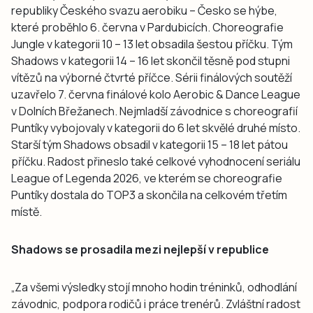
republiky Českého svazu aerobiku – Česko se hýbe,
které proběhlo 6. června v Pardubicích. Choreografie
Jungle v kategorii 10 – 13 let obsadila šestou příčku. Tým
Shadows v kategorii 14 – 16 let skončil těsně pod stupni
vítězů na výborné čtvrté příčce. Sérii finálových soutěží
uzavřelo 7. června finálové kolo Aerobic & Dance League
v Dolních Břežanech. Nejmladší závodnice s choreografií
Puntíky vybojovaly v kategorii do 6 let skvělé druhé místo.
Starší tým Shadows obsadil v kategorii 15 – 18 let pátou
příčku. Radost přineslo také celkové vyhodnocení seriálu
League of Legenda 2026, ve kterém se choreografie
Puntíky dostala do TOP3 a skončila na celkovém třetím
místě.
Shadows se prosadila mezi nejlepší v republice
„Za všemi výsledky stojí mnoho hodin tréninků, odhodlání
závodnic, podpora rodičů i práce trenérů. Zvláštní radost