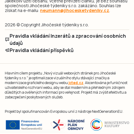
Jakékoliv užití obsahu, včetně převzetí článků, je bez souhlasu
společnosti Jihočeské týdeníky s.r.o. zakázáno. Souhlas lze
získat na e-mailu:
neumann@jihocesketydeniky.cz
.
2026 © Copyright Jihočeské týdeníky s.r.o.
Pravidla vkládání Inzerátů a zpracování osobních
údajů
Pravidla vkládání příspěvků
Hlavním cílem projektu „Nový vizuál webových stránek pro Jihočeské
týdeníky s.r.o." je optimalizace vizuálního stylu stávající značky a
modernizace grafického designu webu
jcted.cz
. Akcentována je funkčnost
uživatelského rozhraní webu, aby se stal moderním a přehledným zdrojem
důležitých a ověřených informací pro veřejnost. Projekt má zvýšit efektivitu a
zabezpečení poskytovaných služeb.
Projekt byl spolufinancován Evropskou unií z nástroje NextGenerationEU.