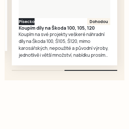
při své historické
premiéře mezi
krajskou elitou
Písecko
Dohodou
rychle vedl, jeho
Koupím díly na Škoda 100, 105, 120
radost ale trvala
Koupím na své projekty veškeré náhradní
krátce….
díly na Škoda 100, Š105, Š120, mimo
karosářských, nepoužité a původní výroby,
jednotlivě i větší množství, nabídku prosím
pouze na e-mail: svorpi@seznam.cz.