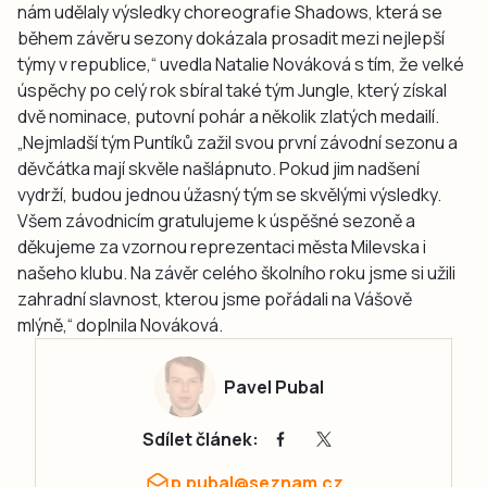
nám udělaly výsledky choreografie Shadows, která se
během závěru sezony dokázala prosadit mezi nejlepší
týmy v republice,“ uvedla Natalie Nováková s tím, že velké
úspěchy po celý rok sbíral také tým Jungle, který získal
dvě nominace, putovní pohár a několik zlatých medailí.
„Nejmladší tým Puntíků zažil svou první závodní sezonu a
děvčátka mají skvěle našlápnuto. Pokud jim nadšení
vydrží, budou jednou úžasný tým se skvělými výsledky.
Všem závodnicím gratulujeme k úspěšné sezoně a
děkujeme za vzornou reprezentaci města Milevska i
našeho klubu. Na závěr celého školního roku jsme si užili
zahradní slavnost, kterou jsme pořádali na Vášově
mlýně,“ doplnila Nováková.
Pavel Pubal
Sdílet článek:
p.pubal@seznam.cz