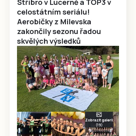
Stříbro v Lucerně a TOP3 v
celostátním seriálu!
Aerobičky z Milevska
zakončily sezonu řadou
skvělých výsledků
Zobrazit galerii
(19)