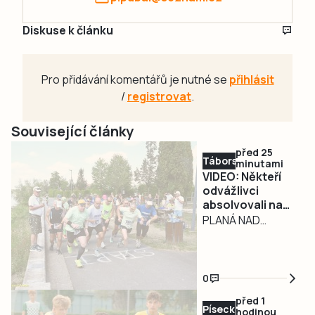
Diskuse k článku
Pro přidávání komentářů je nutné se
přihlásit
/
registrovat
.
Související články
před 25
Táborsko
minutami
VIDEO: Někteří
odvážlivci
absolvovali na
Krosovém běhu v
PLANÁ NAD
Plané nad
LUŽNICÍ – Spolek
Lužnicí oba
kondičních a
závody. Zápolení
rekreačních
u řeky Lužnice
0
běžců Evy
přilákalo přes
před 1
šedesát
Pláničkové pod
Písecko
hodinou