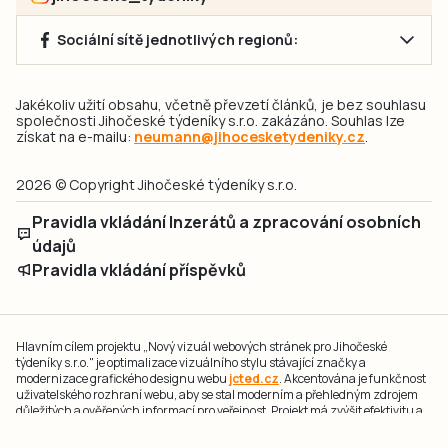
Sociální sítě jednotlivých regionů:
Jakékoliv užití obsahu, včetně převzetí článků, je bez souhlasu
společnosti Jihočeské týdeníky s.r.o. zakázáno. Souhlas lze
získat na e-mailu:
neumann@jihocesketydeniky.cz
.
2026 © Copyright Jihočeské týdeníky s.r.o.
Pravidla vkládání Inzerátů a zpracování osobních
údajů
Pravidla vkládání příspěvků
Hlavním cílem projektu „Nový vizuál webových stránek pro Jihočeské
týdeníky s.r.o." je optimalizace vizuálního stylu stávající značky a
modernizace grafického designu webu
jcted.cz
. Akcentována je funkčnost
uživatelského rozhraní webu, aby se stal moderním a přehledným zdrojem
důležitých a ověřených informací pro veřejnost. Projekt má zvýšit efektivitu a
zabezpečení poskytovaných služeb.