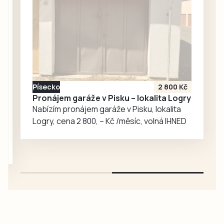
červencovém
sestavách,
víkendu, z pohledu
protože Tábor
Jakuba Rataje.
včera sehrál…
Reprezentant
Dukly Prostějov
nasbíral během
osmi soutěžních
Písecko
2 800 Kč
seskoků pouhé tři
Pronájem garáže v Pisku – lokalita Logry
centimetry,
Nabízím pronájem garáže v Pisku, lokalita
suverénně zvítězil
Logry, cena 2 800, – Kč /měsíc, volná IHNED
mezi jednotlivci a
společně se…