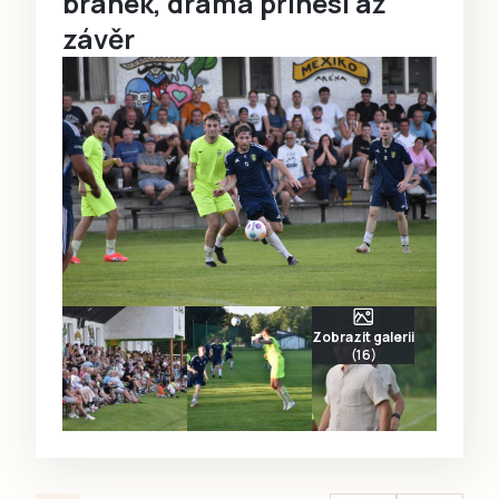
branek, drama přinesl až
závěr
Zobrazit galerii
(16)