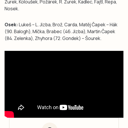
Žurek, Koloušek, Požárek, R. Žurek, Kadlec, Fajtl, Repa,
Nosek.
Osek:
Lukeš – L. Jizba, Brož, Carda, Matěj Čapek – Hák
(90. Balogh), Míčka, Brabec (46. Jizba), Martin Čapek
(84. Zelenka), Zhyhora (72. Gondek) – Šourek.