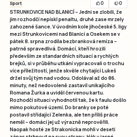
0
0
Sport
STRUNKOVICE NAD BLANICÍ – Jedni se zlobili, že
jim rozhodčí nepískl penaltu, druhé zase mrzely
zahozené šance. V úvodním kole jihočeské 5. ligy
mezi Strunkovicemi nad Blanicí a Osekem se v
pátek 8. srpna zrodila bezbranková remíza –
patrně spravedlivá. Domácí, kteří hrozili
především ze standardních situací a rychlých
brejků, si v průběhu utkání vypracovali o trochu
více příležitostí, jenže skvěle chytající Lukeš
držel svůj tým nad vodou. Odolával až do 86.
minuty, než nedovoleně zastavil unikajícího
Romana Žurka a uviděl červenou kartu.
Rozhodčí situaci vyhodnotil tak, že k faulu došlo
mimo pokutové území. Do branky se poté
postavil střídající Zelenka, ale ten příliš práce
neměl – domácí jej už výrazně neprověřili.
Naopak hosté ze Strakonicka mohli v deseti
zápas strhnout na svou stranu. Hák v jasné