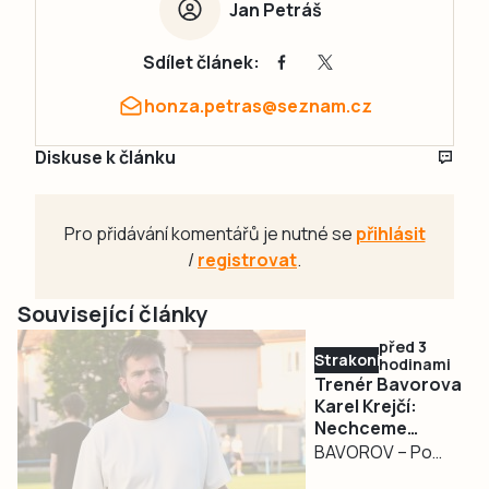
Jan Petráš
Sdílet článek:
honza.petras@seznam.cz
Diskuse k článku
Pro přidávání komentářů je nutné se
přihlásit
/
registrovat
.
Související články
před 3
Strakonicko
hodinami
Trenér Bavorova
Karel Krejčí:
Nechceme
budovat úplně
BAVOROV – Po
nové mužstvo
zkušenostech z