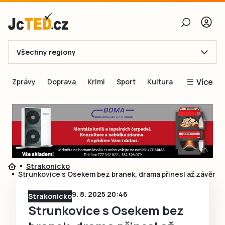
Všechny regiony
E-mail
Více
Zprávy
Doprava
Krimi
Sport
Kultura
Heslo
Blogy
Obnovit heslo
Inspirace
Čtenáři píší
Přihlásit se
Speciální přílohy
Strakonicko
Přihlásit se přes Facebook
Inzerce
Strunkovice s Osekem bez branek, drama přinesl až závěr
Ještě nemám účet, chci se
Registrovat
9. 8. 2025 20:46
Strakonicko
Strunkovice s Osekem bez