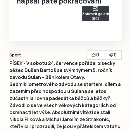
napsal páté pokračování
Zobrazit galerii
(60)
0
0
Sport
PÍSEK - V sobotu 24. července pořádal písecký
běžec Dušan Bartoš se svým týmem 5. ročník
závodu Sulan – Běh kolem Otavy.
Sedmikilometrového závodu se startem, cílem a
zázemím před hospodou u Sulana se letos
zúčastnila rovná padesátka běžců a běžkyň.
Závodilo se ve všech věkových kategoriích od
osmnácti let výše. Absolutními vítězi se stali
Nikola Filková a Michal Jarolím ze Strakonic,
kteří v cíli prozradili, že jsou v přátelském vztahu.