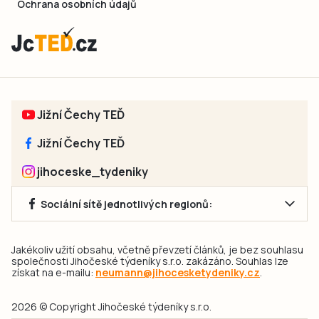
Ochrana osobních údajů
Jižní Čechy TEĎ
Jižní Čechy TEĎ
jihoceske_tydeniky
Sociální sítě jednotlivých regionů:
Jakékoliv užití obsahu, včetně převzetí článků, je bez souhlasu
společnosti Jihočeské týdeníky s.r.o. zakázáno. Souhlas lze
získat na e-mailu:
neumann@jihocesketydeniky.cz
.
2026 © Copyright Jihočeské týdeníky s.r.o.