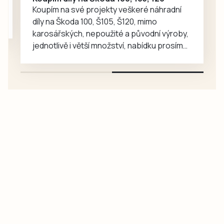
kritérium Hradiště
Koupím na své projekty veškeré náhradní
2026. Příprava…
díly na Škoda 100, Š105, Š120, mimo
karosářských, nepoužité a původní výroby,
jednotlivě i větší množství, nabídku prosím
pouze na e-mail: svorpi@seznam.cz.