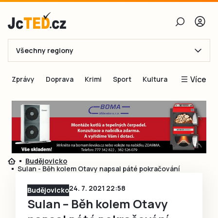
Všechny regiony
E-mail
Více
Zprávy
Doprava
Krimi
Sport
Kultura
Heslo
Blogy
Obnovit heslo
Inspirace
Čtenáři píší
Přihlásit se
Speciální přílohy
Budějovicko
Přihlásit se přes Facebook
Inzerce
Sulan - Běh kolem Otavy napsal páté pokračování
Ještě nemám účet, chci se
Registrovat
24. 7. 2021 22:58
Budějovicko
Sulan – Běh kolem Otavy