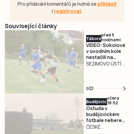
Pro přidávání komentářů je nutné se
přihlásit
/
registrovat
.
Související články
před 5
Táborsko
hodinami
VIDEO: Sokolové
v úvodním kole
nestačili na
Novákovo
SEZIMOVO ÚSTÍ –
Dvořiště.
Nejvyšší krajská
Součástí otočky
fotbalová soutěž
během deseti
otevřela své
minut byla
0
brány nového
penalta
včera
ročníku v pátek 7.
Budějovicko
18:52
srpna. Sokolové
Ostuda v
ze Sezimova Ústí
budějovickém
fotbale nebere
hostili na svém
konce. Dynamo
ČESKÉ
trávníku Dolní
odhlásilo béčko
BUDĚJOVICE –