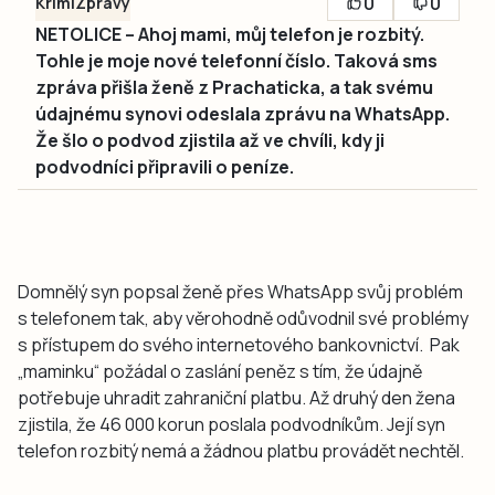
0
0
Krimi
Zprávy
NETOLICE – Ahoj mami, můj telefon je rozbitý.
Tohle je moje nové telefonní číslo. Taková sms
zpráva přišla ženě z Prachaticka, a tak svému
údajnému synovi odeslala zprávu na WhatsApp.
Že šlo o podvod zjistila až ve chvíli, kdy ji
podvodníci připravili o peníze.
Domnělý syn popsal ženě přes WhatsApp svůj problém
s telefonem tak, aby věrohodně odůvodnil své problémy
s přístupem do svého internetového bankovnictví. Pak
„maminku“ požádal o zaslání peněz s tím, že údajně
potřebuje uhradit zahraniční platbu. Až druhý den žena
zjistila, že 46 000 korun poslala podvodníkům. Její syn
telefon rozbitý nemá a žádnou platbu provádět nechtěl.