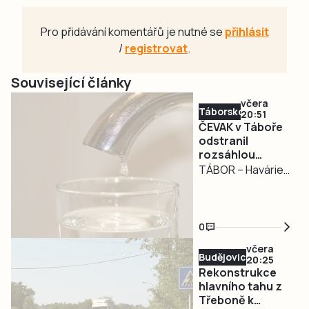
Pro přidávání komentářů je nutné se
přihlásit
/
registrovat
.
Související články
včera
Táborsko
20:51
ČEVAK v Táboře
odstranil
rozsáhlou
havárii a v půl
TÁBOR – Havárie
osmé spustil
vodovodu, po
vodu
které se dnes
odpoledne ocitla
0
bez vody zhruba
včera
třetina města v
Budějovicko
20:25
severní části
Rekonstrukce
Tábora, je
hlavního tahu z
Třeboně k
vyřešena. Jak nyní