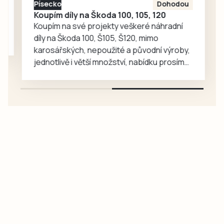
Písecko
Dohodou
Koupím díly na Škoda 100, 105, 120
Koupím na své projekty veškeré náhradní
díly na Škoda 100, Š105, Š120, mimo
karosářských, nepoužité a původní výroby,
jednotlivě i větší množství, nabídku prosím
pouze na e-mail: svorpi@seznam.cz.