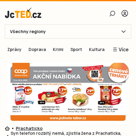
Všechny regiony
E-mail
Více
Zprávy
Doprava
Krimi
Sport
Kultura
Heslo
Blogy
Obnovit heslo
Inspirace
Čtenáři píší
Přihlásit se
Speciální přílohy
Přihlásit se přes Facebook
Inzerce
Ještě nemám účet, chci se
Registrovat
Prachaticko
Syn telefon rozbitý nemá, zjistila žena z Prachaticka,