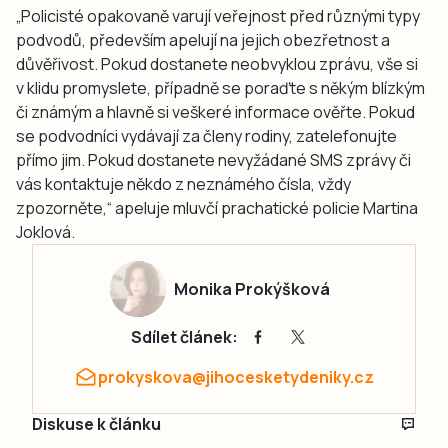
„Policisté opakovaně varují veřejnost před různými typy
podvodů, především apelují na jejich obezřetnost a
důvěřivost. Pokud dostanete neobvyklou zprávu, vše si
v klidu promyslete, případně se poraďte s někým blízkým
či známým a hlavně si veškeré informace ověřte. Pokud
se podvodníci vydávají za členy rodiny, zatelefonujte
přímo jim. Pokud dostanete nevyžádané SMS zprávy či
vás kontaktuje někdo z neznámého čísla, vždy
zpozorněte,“ apeluje mluvčí prachatické policie Martina
Joklová.
Monika Prokýšková
Sdílet článek:
prokyskova@jihocesketydeniky.cz
Diskuse k článku