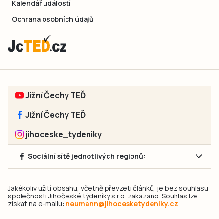
Kalendář událostí
Ochrana osobních údajů
Jižní Čechy TEĎ
Jižní Čechy TEĎ
jihoceske_tydeniky
Sociální sítě jednotlivých regionů:
Jakékoliv užití obsahu, včetně převzetí článků, je bez souhlasu
společnosti Jihočeské týdeníky s.r.o. zakázáno. Souhlas lze
získat na e-mailu:
neumann@jihocesketydeniky.cz
.