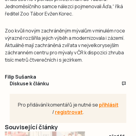
Jednoměsíčního samce nálezci pojmenovali Áďa,“ říká
ředitel Zoo Tábor Evžen Korec.
Zoo kvůli novým zachráněným mývalům v minulém roce
výrazně rozšířila jejich výběh a modernizovala i zázemí.
Aktuálně mají zachráněná zvířata v nejvelkorysejším
záchranném centru pro mývaly v ČR k dispozici zhruba
tisíc metrů čtverečních i s jezírkem.
Filip Sušanka
Diskuse k článku
Pro přidávání komentářů je nutné se
přihlásit
/
registrovat
.
Související články