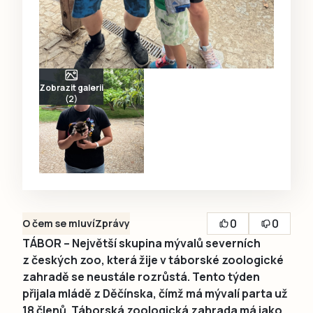
Zobrazit galerii
(2)
0
0
O čem se mluví
Zprávy
TÁBOR – Největší skupina mývalů severních
z českých zoo, která žije v táborské zoologické
zahradě se neustále rozrůstá. Tento týden
přijala mládě z Děčínska, čímž má mývalí parta už
18 členů. Táborská zoologická zahrada má jako