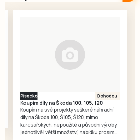
hřišti pod Mářským
jindřichohradecké
vrchem se v
hvězdárny.
sobotu uskutečnil
tradiční Memoriál
Petra Krejsy.
Vedle domácích
se představili
fotbalisté
Bavorova a
Drahonic, kteří si
nakonec odvezli
turnajové
prvenství.
Písecko
Dohodou
Koupím díly na Škoda 100, 105, 120
Koupím na své projekty veškeré náhradní
díly na Škoda 100, Š105, Š120, mimo
karosářských, nepoužité a původní výroby,
jednotlivě i větší množství, nabídku prosím
pouze na e-mail: svorpi@seznam.cz.