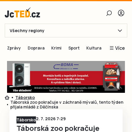
Všechny regiony
E-mail
Více
Zprávy
Doprava
Krimi
Sport
Kultura
Heslo
Blogy
Obnovit heslo
Inspirace
Čtenáři píší
Přihlásit se
Speciální přílohy
Táborsko
Přihlásit se přes Facebook
Inzerce
Táborská zoo pokračuje v záchraně mývalů, tento týden
přijala mládě z Děčínska
Ještě nemám účet, chci se
Registrovat
2. 7. 2026 7:29
Táborsko
Táborská zoo pokračuje