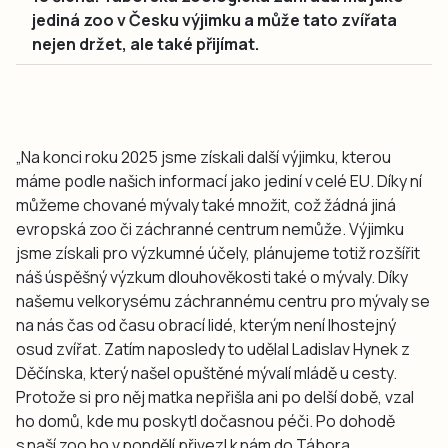
jediná zoo v Česku výjimku a může tato zvířata
nejen držet, ale také přijímat.
„Na konci roku 2025 jsme získali další výjimku, kterou
máme podle našich informací jako jediní v celé EU. Díky ní
můžeme chované mývaly také množit, což žádná jiná
evropská zoo či záchranné centrum nemůže. Výjimku
jsme získali pro výzkumné účely, plánujeme totiž rozšířit
náš úspěšný výzkum dlouhověkosti také o mývaly. Díky
našemu velkorysému záchrannému centru pro mývaly se
na nás čas od času obrací lidé, kterým není lhostejný
osud zvířat. Zatím naposledy to udělal Ladislav Hynek z
Děčínska, který našel opuštěné mývalí mládě u cesty.
Protože si pro něj matka nepřišla ani po delší době, vzal
ho domů, kde mu poskytl dočasnou péči. Po dohodě
s naší zoo ho v pondělí přivezl k nám do Tábora.