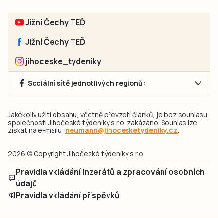
Jižní Čechy TEĎ
Jižní Čechy TEĎ
jihoceske_tydeniky
Sociální sítě jednotlivých regionů:
Jakékoliv užití obsahu, včetně převzetí článků, je bez souhlasu
společnosti Jihočeské týdeníky s.r.o. zakázáno. Souhlas lze
získat na e-mailu:
neumann@jihocesketydeniky.cz
.
2026 © Copyright Jihočeské týdeníky s.r.o.
Pravidla vkládání Inzerátů a zpracování osobních
údajů
Pravidla vkládání příspěvků