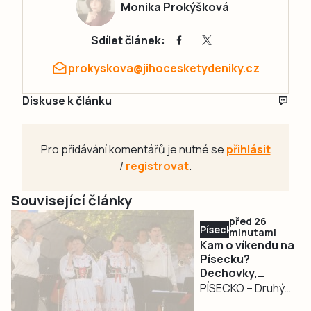
Monika Prokýšková
Sdílet článek:
prokyskova@jihocesketydeniky.cz
Diskuse k článku
Pro přidávání komentářů je nutné se
přihlásit
/
registrovat
.
Související články
před 26
Písecko
minutami
Kam o víkendu na
Písecku?
Dechovky,
pohádkový les,
PÍSECKO – Druhý
jazz i Slavnost
srpnový víkend