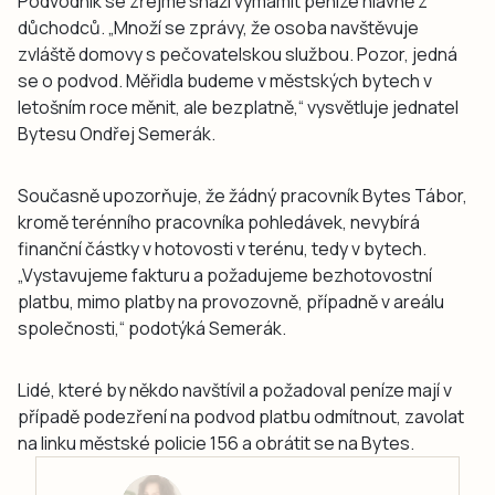
Podvodník se zřejmě snaží vymámit peníze hlavně z
důchodců. „Množí se zprávy, že osoba navštěvuje
zvláště domovy s pečovatelskou službou. Pozor, jedná
se o podvod. Měřidla budeme v městských bytech v
letošním roce měnit, ale bezplatně,“ vysvětluje jednatel
Bytesu Ondřej Semerák.
Současně upozorňuje, že žádný pracovník Bytes Tábor,
kromě terénního pracovníka pohledávek, nevybírá
finanční částky v hotovosti v terénu, tedy v bytech.
„Vystavujeme fakturu a požadujeme bezhotovostní
platbu, mimo platby na provozovně, případně v areálu
společnosti,“ podotýká Semerák.
Lidé, které by někdo navštívil a požadoval peníze mají v
případě podezření na podvod platbu odmítnout, zavolat
na linku městské policie 156 a obrátit se na Bytes.