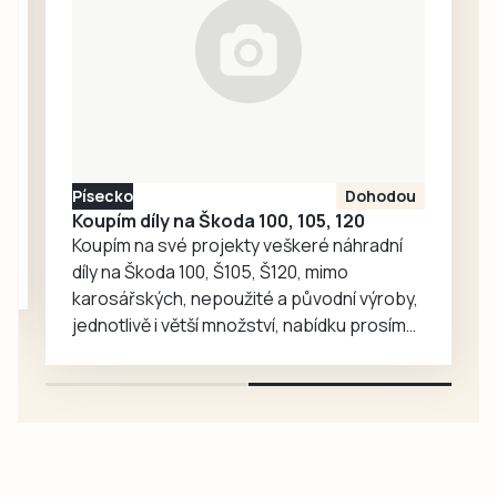
zároveň si
připomenout
dětství a vůně
domova. Skvělý
teplý i studený, k
obědu i ke
vzpomínání.
Písecko
Dohodou
Koupím díly na Škoda 100, 105, 120
Koupím na své projekty veškeré náhradní
díly na Škoda 100, Š105, Š120, mimo
karosářských, nepoužité a původní výroby,
jednotlivě i větší množství, nabídku prosím
pouze na e-mail: svorpi@seznam.cz.