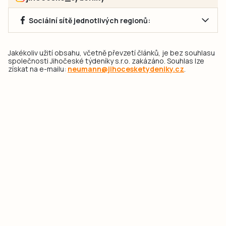
Sociální sítě jednotlivých regionů:
Jakékoliv užití obsahu, včetně převzetí článků, je bez souhlasu
společnosti Jihočeské týdeníky s.r.o. zakázáno. Souhlas lze
získat na e-mailu:
neumann@jihocesketydeniky.cz
.
2026 © Copyright Jihočeské týdeníky s.r.o.
Pravidla vkládání Inzerátů a zpracování osobních
údajů
Pravidla vkládání příspěvků
Hlavním cílem projektu „Nový vizuál webových stránek pro Jihočeské
týdeníky s.r.o." je optimalizace vizuálního stylu stávající značky a
modernizace grafického designu webu
jcted.cz
. Akcentována je funkčnost
uživatelského rozhraní webu, aby se stal moderním a přehledným zdrojem
důležitých a ověřených informací pro veřejnost. Projekt má zvýšit efektivitu a
zabezpečení poskytovaných služeb.