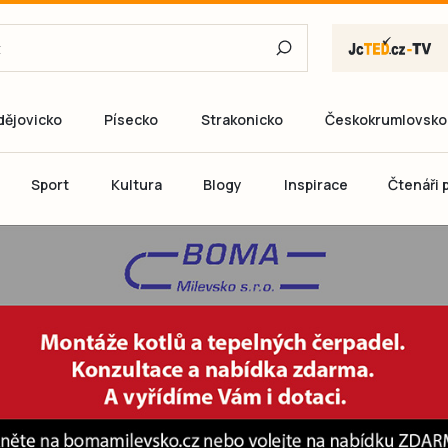
dějovicko
Písecko
Strakonicko
Českokrumlovsko
E-mail
Sport
Kultura
Blogy
Inspirace
Čtenáři p
Heslo
P
Přihlás
Ještě nemám ú