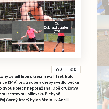
Zobrazit galerii
(29)
0
0
ny zvládl lépe okresní rival. Třetí kolo
dříve KP V) proti sobě v derby svedlo béčka
 po dvou kolech neporažena. Obě družstva
nou sestavou, Milevsku B chyběl
 Černý, který byl se školou v Anglii.