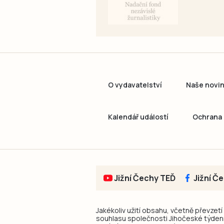
O vydavatelství
Naše novi
Kalendář událostí
Ochrana 
Jižní Čechy TEĎ
Jižní Č
Jakékoliv užití obsahu, včetně převzetí
souhlasu společnosti Jihočeské týdeník