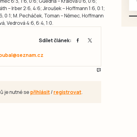
ěmec 6:3, 1:6, 0:6; Guedria – Králová 0:6, 0:6;
karosářských, nepoužité a
th – Irber 2:6, 4:6; Jiroušek – Hoffmann 1:6, 0:1;
původní výroby, jednotlivě i
, 2:6, 0:1; M. Pecháček, Toman – Němec, Hoffmann
větší množství, nabídku
vá, Vedrová 4:6, 6:4, 1:0.
prosím pouze na e-mail:
svorpi@seznam.cz.
Sdílet článek:
.pubal@seznam.cz
ů je nutné se
přihlásit
/
registrovat
.