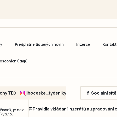
ny
Předplatné tištěných novin
Inzerce
Kontakt
osobních údajů
echy TEĎ
jihoceske_tydeniky
Sociální sít
Pravidla vkládání Inzerátů a zpracování
 článků, je bez
y s.r.o.