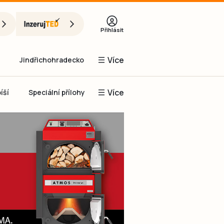
Přihlásit
Více
Jindřichohradecko
Více
íší
Speciální přílohy
Prachaticko
Inzerce
Obnovit heslo
řihlásit se
it se přes Facebook
čet, chci se
Registrovat