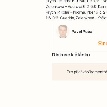
Hrych – Kudrna 6:0, 6:0; P. Kolář – N
Zelenková – Vedrová 6:2, 6:0; Kainrá
Hrych, P. Kolář – Kudrna, Irber 6:3
1:6, 0:6; Guedria, Zelenková – Králo
Pavel Pubal
p
Diskuse k článku
Pro přidávání komentář