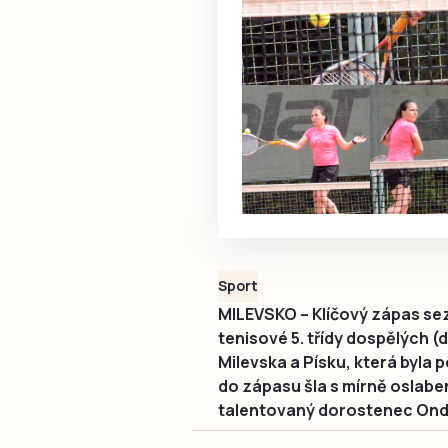
Sport
MILEVSKO – Klíčový zápas sezo
tenisové 5. třídy dospělých (
Milevska a Písku, která byla
do zápasu šla s mírně oslabe
talentovaný dorostenec Ondřej