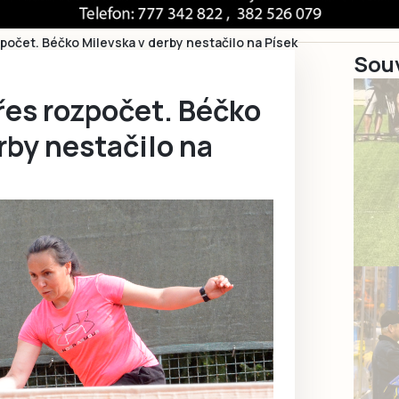
zpočet. Béčko Milevska v derby nestačilo na Písek
Souv
řes rozpočet. Béčko
rby nestačilo na