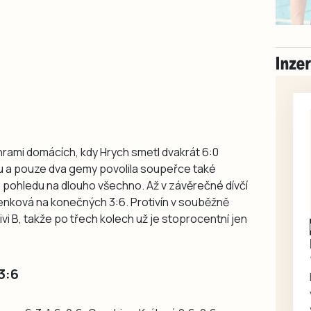
rami domácích, kdy Hrych smetl dvakrát 6:0
u a pouze dva gemy povolila soupeřce také
o pohledu na dlouho všechno. Až v závěrečné dívčí
lenková na konečných 3:6. Protivín v souběžně
ivi B, takže po třech kolech už je stoprocentní jen
Písecko
Dohodou
Koupím díly na Škoda
100, 105, 120
3:6
Koupím na své projekty
veškeré náhradní díly na
Škoda 100, Š105, Š120, mimo