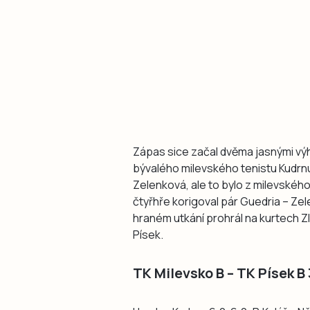
Zápas sice začal dvěma jasnými výh
bývalého milevského tenistu Kudrn
Zelenková, ale to bylo z milevskéh
čtyřhře korigoval pár Guedria – Ze
hraném utkání prohrál na kurtech Zl
Písek.
TK Milevsko B – TK Písek B 