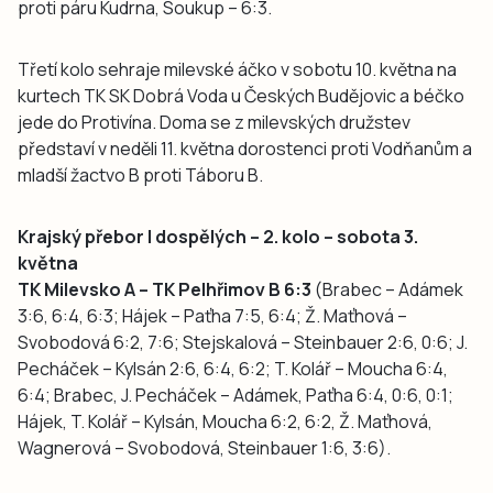
proti páru Kudrna, Soukup – 6:3.
Třetí kolo sehraje milevské áčko v sobotu 10. května na
kurtech TK SK Dobrá Voda u Českých Budějovic a béčko
jede do Protivína. Doma se z milevských družstev
představí v neděli 11. května dorostenci proti Vodňanům a
mladší žactvo B proti Táboru B.
Krajský přebor I dospělých – 2. kolo – sobota 3.
května
TK Milevsko A – TK Pelhřimov B 6:3
(Brabec – Adámek
3:6, 6:4, 6:3; Hájek – Paťha 7:5, 6:4; Ž. Maťhová –
Svobodová 6:2, 7:6; Stejskalová – Steinbauer 2:6, 0:6; J.
Pecháček – Kylsán 2:6, 6:4, 6:2; T. Kolář – Moucha 6:4,
6:4; Brabec, J. Pecháček – Adámek, Paťha 6:4, 0:6, 0:1;
Hájek, T. Kolář – Kylsán, Moucha 6:2, 6:2, Ž. Maťhová,
Wagnerová – Svobodová, Steinbauer 1:6, 3:6).