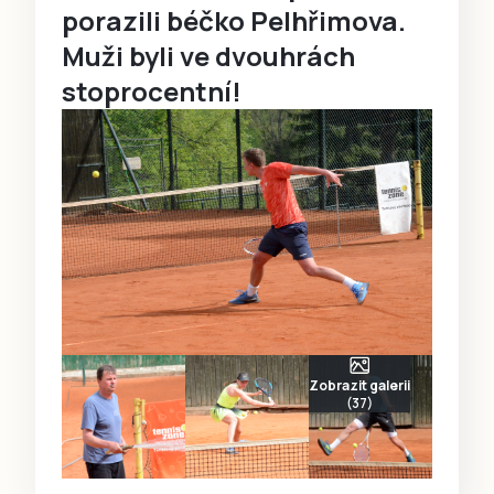
porazili béčko Pelhřimova.
Muži byli ve dvouhrách
stoprocentní!
Zobrazit galerii
(37)