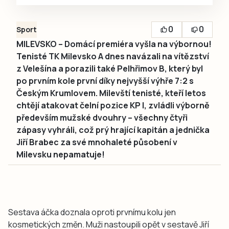
0
0
Sport
MILEVSKO – Domácí premiéra vyšla na výbornou!
Tenisté TK Milevsko A dnes navázali na vítězství
z Velešína a porazili také Pelhřimov B, který byl
po prvním kole první díky nejvyšší výhře 7:2 s
Českým Krumlovem. Milevští tenisté, kteří letos
chtějí atakovat čelní pozice KP I, zvládli výborně
především mužské dvouhry – všechny čtyři
zápasy vyhráli, což prý hrající kapitán a jednička
Jiří Brabec za své mnohaleté působení v
Milevsku nepamatuje!
Sestava áčka doznala oproti prvnímu kolu jen
kosmetických změn. Muži nastoupili opět v sestavě Jiří