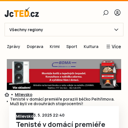
Všechny regiony
E-mail
Více
Zprávy
Doprava
Krimi
Sport
Kultura
Heslo
Blogy
Obnovit heslo
Inspirace
Čtenáři píší
Přihlásit se
Speciální přílohy
Milevsko
Přihlásit se přes Facebook
Inzerce
Tenisté v domácí premiéře porazili béčko Pelhřimova.
Muži byli ve dvouhrách stoprocentní!
Ještě nemám účet, chci se
Registrovat
3. 5. 2025 22:40
Milevsko
Tenisté v domácí premiéře