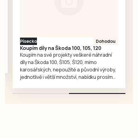
si mohli zájemci
prohlédnout staré
softballové
vybavení,
historické plakáty,
Písecko
Dohodou
vývoj dresu klubu,
Koupím díly na Škoda 100, 105, 120
historické pálky
Koupím na své projekty veškeré náhradní
či…
díly na Škoda 100, Š105, Š120, mimo
karosářských, nepoužité a původní výroby,
jednotlivě i větší množství, nabídku prosím
pouze na e-mail: svorpi@seznam.cz.