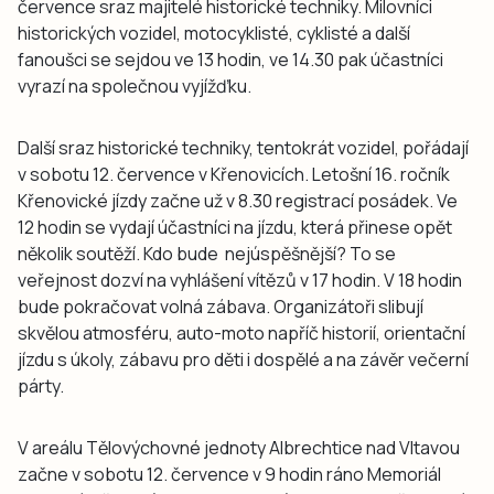
července sraz majitelé historické techniky. Milovníci
historických vozidel, motocyklisté, cyklisté a další
fanoušci se sejdou ve 13 hodin, ve 14.30 pak účastníci
vyrazí na společnou vyjížďku.
Další sraz historické techniky, tentokrát vozidel, pořádají
v sobotu 12. července v Křenovicích. Letošní 16. ročník
Křenovické jízdy začne už v 8.30 registrací posádek. Ve
12 hodin se vydají účastníci na jízdu, která přinese opět
několik soutěží. Kdo bude nejúspěšnější? To se
veřejnost dozví na vyhlášení vítězů v 17 hodin. V 18 hodin
bude pokračovat volná zábava. Organizátoři slibují
skvělou atmosféru, auto-moto napříč historií, orientační
jízdu s úkoly, zábavu pro děti i dospělé a na závěr večerní
párty.
V areálu Tělovýchovné jednoty Albrechtice nad Vltavou
začne v sobotu 12. července v 9 hodin ráno Memoriál