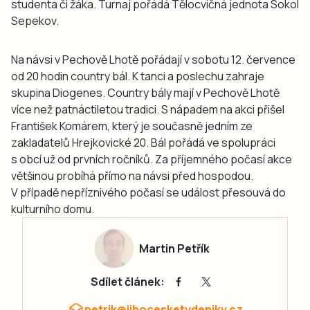
studenta či žáka. Turnaj pořádá Tělocvičná jednota Sokol
Sepekov.
Na návsi v Pechově Lhotě pořádají v sobotu 12. července
od 20 hodin country bál. K tanci a poslechu zahraje
skupina Diogenes. Country bály mají v Pechově Lhotě
více než patnáctiletou tradici. S nápadem na akci přišel
František Komárem, který je současně jedním ze
zakladatelů Hrejkovické 20. Bál pořádá ve spolupráci
s obcí už od prvních ročníků. Za příjemného počasí akce
většinou probíhá přímo na návsi před hospodou.
V případě nepříznivého počasí se událost přesouvá do
kulturního domu.
Martin Petřík
Sdílet článek:
petrik@jihocesketydeniky.cz