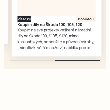
nad Blanicí začne
tradiční pouť. Na
Kvildě pak ožijí
Písecko
Dohodou
dramatické
Koupím díly na Škoda 100, 105, 120
osudy…
Koupím na své projekty veškeré náhradní
díly na Škoda 100, Š105, Š120, mimo
karosářských, nepoužité a původní výroby,
jednotlivě i větší množství, nabídku prosím
pouze na e-mail: svorpi@seznam.cz.