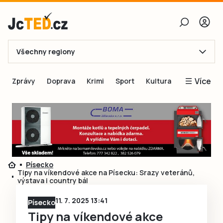
Všechny regiony
E-mail
Více
Zprávy
Doprava
Krimi
Sport
Kultura
Heslo
Blogy
Obnovit heslo
Inspirace
Čtenáři píší
Přihlásit se
Speciální přílohy
Písecko
Přihlásit se přes Facebook
Inzerce
Tipy na víkendové akce na Písecku: Srazy veteránů,
výstava i country bál
Ještě nemám účet, chci se
Registrovat
11. 7. 2025 13:41
Písecko
Tipy na víkendové akce