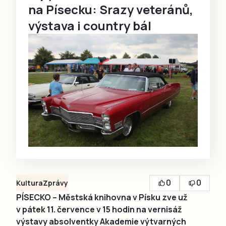
na Písecku: Srazy veteránů,
výstava i country bál
0
0
Kultura
Zprávy
PÍSECKO – Městská knihovna v Písku zve už
v pátek 11. července v 15 hodin na vernisáž
výstavy absolventky Akademie výtvarných