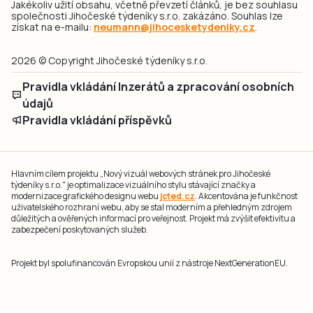
Jakékoliv užití obsahu, včetně převzetí článků, je bez souhlasu
společnosti Jihočeské týdeníky s.r.o. zakázáno. Souhlas lze
získat na e-mailu:
neumann@jihocesketydeniky.cz
.
2026 © Copyright Jihočeské týdeníky s.r.o.
Pravidla vkládání Inzerátů a zpracování osobních
údajů
Pravidla vkládání příspěvků
Hlavním cílem projektu „Nový vizuál webových stránek pro Jihočeské
týdeníky s.r.o." je optimalizace vizuálního stylu stávající značky a
modernizace grafického designu webu
jcted.cz
. Akcentována je funkčnost
uživatelského rozhraní webu, aby se stal moderním a přehledným zdrojem
důležitých a ověřených informací pro veřejnost. Projekt má zvýšit efektivitu a
zabezpečení poskytovaných služeb.
Projekt byl spolufinancován Evropskou unií z nástroje NextGenerationEU.