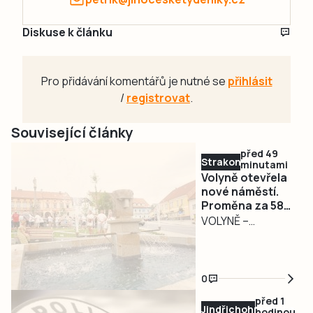
Diskuse k článku
Pro přidávání komentářů je nutné se
přihlásit
/
registrovat
.
Související články
před 49
Strakonicko
minutami
Volyně otevřela
nové náměstí.
Proměna za 58
milionů se
VOLYNĚ –
připravovala
Šestnáct let
šestnáct let
příprav završilo
slavnostní
0
otevření. Volyně v
před 1
pátek 7. srpna při
Jindřichohradecko
hodinou