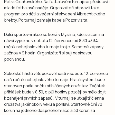
Petra Císařovského. Na fotbalovém turnaji se představí i
mladé fotbalové naděje. Organizátoři připravili také
program pro děti a večerní překvapení Albrechtického
brebty. Po turnaji zahraje kapela Pozor vizita.
Další sportovní akce se koná v Myslíně, kde srazem na
návsi vypukne v sobotu 12. července od 8.30 už 34.
ročník nohejbalového turnaje trojic. Samotné zápasy
začnou v 9 hodin. Organizátoři slibují napínavou
podívanou.
Sokolské hřiště v Sepekově hostí v sobotu 12. července
další ročník nohejbalového turnaje. Hrací systém bude
stanoven podle počtu přihlášených družstev. Začátek
přihlášek bude v 8.30, o půl hodiny později by mělo dojít
k zahájení prvních zápasů. V turnaji se utkají tříčlenná
družstva jakéhokoliv věku a pohlaví. Startovné činí 70
korun na jednoho dospělého hráče a 30 korun za