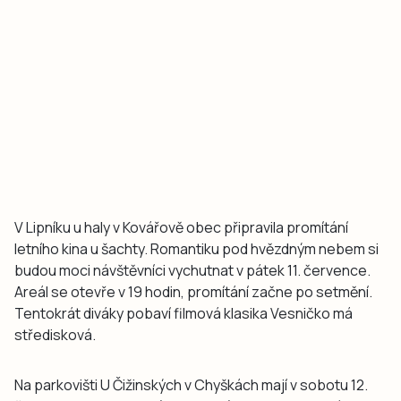
V Lipníku u haly v Kovářově obec připravila promítání
letního kina u šachty. Romantiku pod hvězdným nebem si
budou moci návštěvníci vychutnat v pátek 11. července.
Areál se otevře v 19 hodin, promítání začne po setmění.
Tentokrát diváky pobaví filmová klasika Vesničko má
středisková.
Na parkovišti U Čižinských v Chyškách mají v sobotu 12.