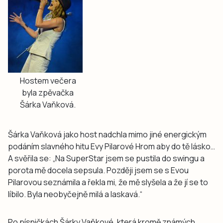
Hostem večera
byla zpěvačka
Šárka Vaňková.
Šárka Vaňková jako host nadchla mimo jiné energickým
podáním slavného hitu Evy Pilarové Hrom aby do tě lásko…
A svěřila se: „Na SuperStar jsem se pustila do swingu a
porota mě docela sepsula. Později jsem se s Evou
Pilarovou seznámila a řekla mi, že mě slyšela a že jí se to
líbilo. Byla neobyčejně milá a laskavá.“
Po písničkách Šárky Vaňkové, která kromě známých