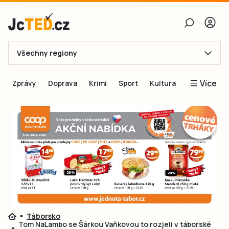
Všechny regiony
E-mail
Více
Zprávy
Doprava
Krimi
Sport
Kultura
Heslo
Blogy
Obnovit heslo
Inspirace
Čtenáři píší
Přihlásit se
Speciální přílohy
Přihlásit se přes Facebook
Inzerce
Ještě nemám účet, chci se
Registrovat
Táborsko
Tom NaLambo se Šárkou Vaňkovou to rozjeli v táborské