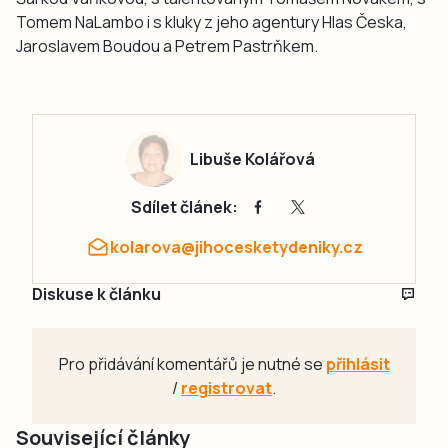
Tomem NaLambo i s kluky z jeho agentury Hlas Česka,
Jaroslavem Boudou a Petrem Pastrňkem.
Libuše Kolářová
Sdílet článek:
kolarova@jihocesketydeniky.cz
Diskuse k článku
Pro přidávání komentářů je nutné se
přihlásit
/
registrovat
.
Související články