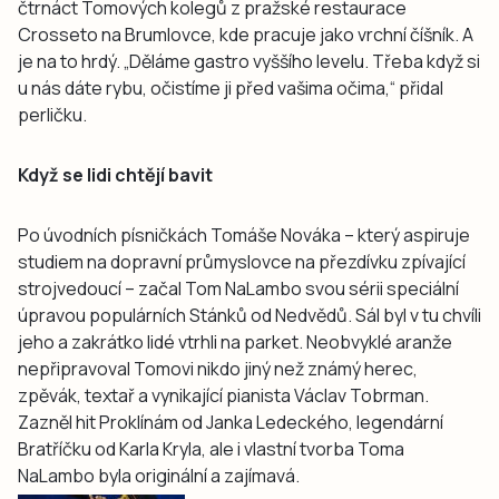
čtrnáct Tomových kolegů z pražské restaurace
Crosseto na Brumlovce, kde pracuje jako vrchní číšník. A
je na to hrdý. „Děláme gastro vyššího levelu. Třeba když si
u nás dáte rybu, očistíme ji před vašima očima,“ přidal
perličku.
Když se lidi chtějí bavit
Po úvodních písničkách Tomáše Nováka – který aspiruje
studiem na dopravní průmyslovce na přezdívku zpívající
strojvedoucí – začal Tom NaLambo svou sérii speciální
úpravou populárních Stánků od Nedvědů. Sál byl v tu chvíli
jeho a zakrátko lidé vtrhli na parket. Neobvyklé aranže
nepřipravoval Tomovi nikdo jiný než známý herec,
zpěvák, textař a vynikající pianista Václav Tobrman.
Zazněl hit Proklínám od Janka Ledeckého, legendární
Bratříčku od Karla Kryla, ale i vlastní tvorba Toma
NaLambo byla originální a zajímavá.