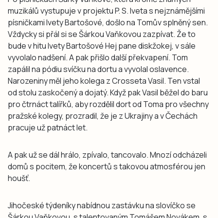
muzikálů vystupuje v projektu P. S. Iveta s nejznámějšími
písničkami Ivety Bartošové, došlo na Tomův splněný sen.
Vždycky si přál si se Šárkou Vaňkovou zazpívat. Že to
bude v hitu Ivety Bartošové Hej pane diskžokej, v sále
vyvolalo nadšení. A pak přišlo další překvapení. Tom
zapálil na pódiu svíčku na dortu a vyvolal oslavence.
Narozeniny měl jeho kolega z Crosseta Vasil. Ten vstal
od stolu zaskočený a dojatý. Když pak Vasil běžel do baru
pro čtrnáct talířků, aby rozdělil dort od Toma pro všechny
pražské kolegy, prozradil, že je z Ukrajiny a v Čechách
pracuje už patnáct let.
A pak už se dál hrálo, zpívalo, tancovalo. Mnozí odcházeli
domů s pocitem, že koncertů s takovou atmosférou jen
houšť.
Jihočeské týdeníky nabídnou zastávku na slovíčko se
Šárkou Vaňkovou, s talentovaným Tomášem Novákem, s