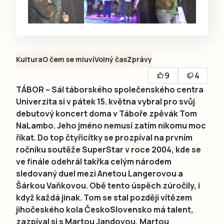
Kultura
O čem se mluví
Volný čas
Zprávy
9
4
TÁBOR – Sál táborského společenského centra
Univerzita si v pátek 15. května vybral pro svůj
debutový koncert doma v Táboře zpěvák Tom
NaLambo. Jeho jméno nemusí zatím nikomu moc
říkat. Do top čtyřicítky se prozpíval na prvním
ročníku soutěže SuperStar v roce 2004, kde se
ve finále odehrál takřka celým národem
sledovaný duel mezi Anetou Langerovou a
Šárkou Vaňkovou. Obě tento úspěch zúročily, i
když každá jinak. Tom se stal později vítězem
jihočeského kola ČeskoSlovensko má talent,
zazpíval si s Martou Jandovou, Martou