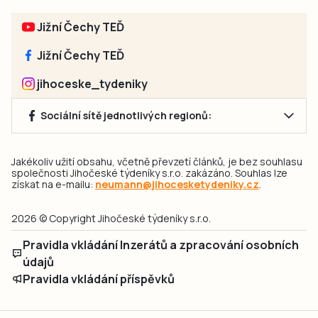
Jižní Čechy TEĎ
Jižní Čechy TEĎ
jihoceske_tydeniky
Sociální sítě jednotlivých regionů:
Jakékoliv užití obsahu, včetně převzetí článků, je bez souhlasu
společnosti Jihočeské týdeníky s.r.o. zakázáno. Souhlas lze
získat na e-mailu:
neumann@jihocesketydeniky.cz
.
2026 © Copyright Jihočeské týdeníky s.r.o.
Pravidla vkládání Inzerátů a zpracování osobních
údajů
Pravidla vkládání příspěvků