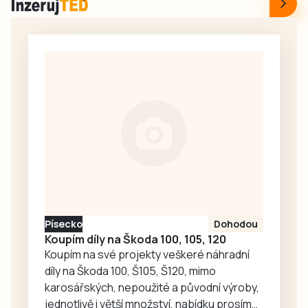
atraktivními prvky,
vedou zatím dva
přístupy, shora od
zámku a nebo z
Pivovarské ulice.
Momentálně se o
kousek dál z
Pivovarské buduje
ještě třetí přístup,
který čeká na
kolaudaci. To ale
přístupnosti
stezky nijak…
Písecko
Dohodou
Koupím díly na Škoda 100, 105, 120
Koupím na své projekty veškeré náhradní
díly na Škoda 100, Š105, Š120, mimo
karosářských, nepoužité a původní výroby,
jednotlivě i větší množství, nabídku prosím