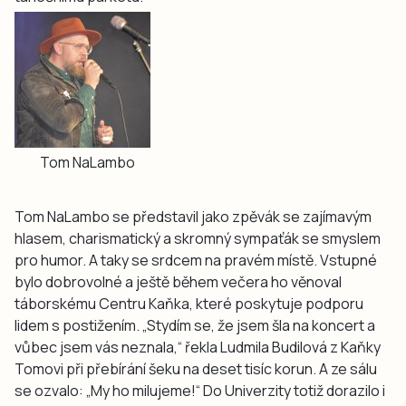
Tom NaLambo
Tom NaLambo se představil jako zpěvák se zajímavým
hlasem, charismatický a skromný sympaťák se smyslem
pro humor. A taky se srdcem na pravém místě. Vstupné
bylo dobrovolné a ještě během večera ho věnoval
táborskému Centru Kaňka, které poskytuje podporu
lidem s postižením. „Stydím se, že jsem šla na koncert a
vůbec jsem vás neznala,“ řekla Ludmila Budilová z Kaňky
Tomovi při přebírání šeku na deset tisíc korun. A ze sálu
se ozvalo: „My ho milujeme!“ Do Univerzity totiž dorazilo i