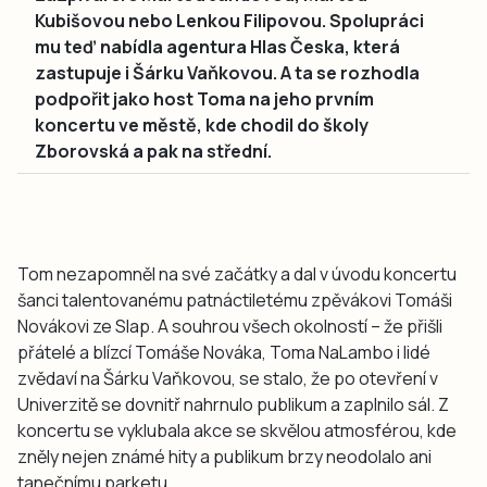
Kubišovou nebo Lenkou Filipovou. Spolupráci
mu teď nabídla agentura Hlas Česka, která
zastupuje i Šárku Vaňkovou. A ta se rozhodla
podpořit jako host Toma na jeho prvním
koncertu ve městě, kde chodil do školy
Zborovská a pak na střední.
Tom nezapomněl na své začátky a dal v úvodu koncertu
šanci talentovanému patnáctiletému zpěvákovi Tomáši
Novákovi ze Slap. A souhrou všech okolností – že přišli
přátelé a blízcí Tomáše Nováka, Toma NaLambo i lidé
zvědaví na Šárku Vaňkovou, se stalo, že po otevření v
Univerzitě se dovnitř nahrnulo publikum a zaplnilo sál. Z
koncertu se vyklubala akce se skvělou atmosférou, kde
zněly nejen známé hity a publikum brzy neodolalo ani
tanečnímu parketu.