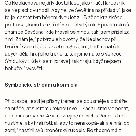
Od Neplachova nejdřív dostal laso jako hráč. Harcovník
se Neplachovu hodil. Aby ne, ze Ševětína například ví, jaké
to je, dostat tým během dvou let z. I.B až do krajského
přeboru. „Jsem tu už třetí nebo čtvrtý rok. Spoustu kluků
znám ze Ševětína, kde hrávali se mnou, tak jsem přišel za
nimi. Znám je,“ potvrzuje Novotný, že Neplachov při
tvoření kádru těžil z vazeb na Ševětín. „Teď mi nabídli,
abych dělal hrajícího trenéra, tak jsme na to s Vencou
Šímou kývli. Když jsem zdravej, tak hraju, když nejsem,
bohužel,“ vysvětlil.
Symbolické střídání u kormidla
Při otázce, jestli je přísný trenér, se pousměje a odkáže
na hráče, ať si k tomu řeknou své… „Začali jsme víc běhat,
a to přináší ovoce. A samozřejmě do nich s Vencou furt
hustíme, aby hráli fotbal, aby to nenakopávali, ale hráli po
zemi,“ nastínil svůj trenérský rukopis. Rozhodně má z