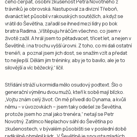
čeho čerpat, osobní zkušenost Petra Novotného z
trávníků je obrovská. Nastupoval za divizní Třeboň,
dvanáct let působil v rakouských soutěžích, a když se
vrátil do Ševětína, zařadil se ihned mezi lídry po bok
bratra Radima. „Vštěpuju hráčům všechno, co jsem v
životě zažil. A hrál jsem to pětadvacet, třicet let, a nejen v
Ševětíně, i na trochu vyšší úrovni. Z toho, co mi dali ostatní
trenéři, a poznal jsem jich dost, se snažím vzít a předat
to nejlepší. Dělám jim tréninky, aby je to bavilo, ale je to
silovější a víc běžecký,“ líčil.
Střídání stráží u kormidla mělo osudový podtext. Šlo o
generační výměnu dvou mužů, kteří k sobě mají blízko.
„Vojtu znám celý život. On mě přivedl do Dynama, a kvůli
němu – v úvozovkách – jsem taky odešel ze Ševětína,
protože jsem ho znal jako trenéra,“ netají se Petr
Novotný. Zatímco Neplachov sáhl do Ševětína po
zkušenostech, v bývalém působišti se v poslední době
radikálně obměnil kádr. „V Ševětíně je spousta mladých