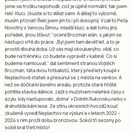
jsme se trošku nepohodli, což je úplně normální, tak jsem
řekl: Kluci, zkuste si to dělat sami. A dělají to výborně,
musím přiznat! Řekl jsem jim to i při dokopný. Vzali to Peťa
Novotný s Vencou Šímou, mladší kluci, a dali tomu jiný
pořádek, jinou šťávu!,“ ocenil Brozman elán, s jakým se
nástupci vrhli do práce. „Byl jsem tam devět let, a to je
prostě dlouhá doba. Už vás mají okoukanýho, vědí, co
bude na tréninku, co budete vyprávět v kabině. Co si
budeme namlouvat,“ dal sentiment stranou Vojtěch
Brozman, táta dvou fotbalistů, který před lety koupil v
Neplachově statek a přesunul se z města na venkov. A
než se dočkal krásného areálu, protože staré hřiště
pohltila stavba dálnice, zažil s mužstvem nelehké časy v
azylu, kdy nastupovalo „doma“ v Dolním Bukovsku nebo v
drahotěšickém lese. Ze stínu okresních hvozdů kouč
zkušeně vyvedl Neplachov na výsluní a v letech 2022 –
2024 s ním prožil dobu bronzovou: Sokol tři sezony po
sobě bral třetí místo!