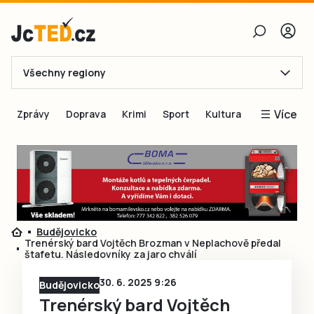
Všechny regiony
E-mail
Více
Zprávy
Doprava
Krimi
Sport
Kultura
Heslo
Blogy
Obnovit heslo
Inspirace
Čtenáři píší
Přihlásit se
Speciální přílohy
Budějovicko
Přihlásit se přes Facebook
Inzerce
Trenérský bard Vojtěch Brozman v Neplachově předal
štafetu. Následovníky za jaro chválí
Ještě nemám účet, chci se
Registrovat
30. 6. 2025 9:26
Budějovicko
Trenérský bard Vojtěch