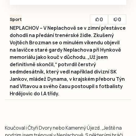
0
0
Sport
NEPLACHOV – V Neplachově se v zimní přestávce
dohodli na předání trenérské židle. Zkušený
Vojtěch Brozman se o minulém víkendu objevil
na lavičce staré gardy Neplachova při Hynkově
memoriálu jako kouč v důchodu. „Už jsem
definitivně skončil,“ potvrdil čerstvý
sedmdesátník, který vedl například divizní SK
Jankov, mládež Dynama, v krajském přeboru Týn
nad Vltavou a svého času postoupil s fotbalisty
Hrdějovic do I.A třídy.
Koučoval i Čtyři Dvory nebo Kamenný Újezd. „Ještě na
podzim jsem trénoval v Neplachově. S některými hráči