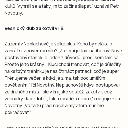
kluků. Vyhráli se a taky jim to začíná šlapat,“ uznává Petr
Novotný.
Vesnický klub zakotvil v I.B
Zázemí v Neplachově je velké plus: Koho by nelákalo
zahrát si v novém areálu? „Zázemí je tam nádherný! Nově
postavený stánek je jeden z důvodů, proč jsem tam šel.
Prostě je to krásný… Kluci chodí trénovat, což je důležitý,
na každým tréninku je nás čtrnáct patnáct, což je super.
Trénujeme večer, a když je zima, tak pod umělým
osvětlením,“ líčí Novotný. Neplachovští kdysi postupovali
ze druhého místa, ale v krajské soutěži zakotvili, což
vesnický klub zdobí. „Tak to asi dělá dobře,“ reaguje Petr
Novotný, „Vojta tu práci načal a my v tom musíme
pokračovat.“