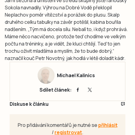
Jarní sezona a umístění ve středu skupiny jistě fanoušky
Sokola navnadily. Výhrou na Dobré Vodě překlopil
Neplachov poměr vítězství a porážek do plusu. Skalp
druhého celku tabulky na závěr potěšil, kabina bouřila
nadšením. „Tým má docela sílu. Nebalí to, i když prohrává.
Máme něco nacvičeno, protože teď chodíme ve velkým
počtu na tréninky, a je vidět, že kluci chtějí. Teď to jen
trochu oživit mladšíma a myslím, že to bude dobrý,“
naznačil kouč Petr Novotný, jak hodlá v létě doladit kádr.
Michael Kalinics
Sdílet článek:
Diskuse k článku
Pro přidávání komentářů je nutné se
přihlásit
/
registrovat
.