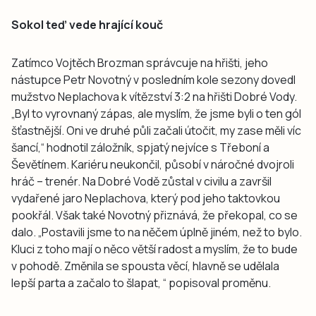
Sokol teď vede hrající kouč
Zatímco Vojtěch Brozman správcuje na hřišti, jeho
nástupce Petr Novotný v posledním kole sezony dovedl
mužstvo Neplachova k vítězství 3:2 na hřišti Dobré Vody.
„Byl to vyrovnaný zápas, ale myslím, že jsme byli o ten gól
šťastnější. Oni ve druhé půli začali útočit, my zase měli víc
šancí,“ hodnotil záložník, spjatý nejvíce s Třeboní a
Ševětínem. Kariéru neukončil, působí v náročné dvojroli
hráč – trenér. Na Dobré Vodě zůstal v civilu a završil
vydařené jaro Neplachova, který pod jeho taktovkou
pookřál. Však také Novotný přiznává, že překopal, co se
dalo. „Postavili jsme to na něčem úplně jiném, než to bylo.
Kluci z toho mají o něco větší radost a myslím, že to bude
v pohodě. Změnila se spousta věcí, hlavně se udělala
lepší parta a začalo to šlapat, “ popisoval proměnu.