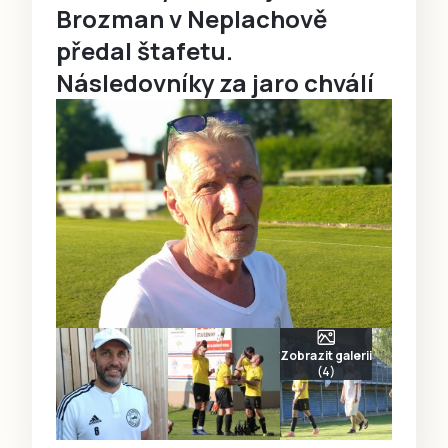
Brozman v Neplachově
předal štafetu.
Následovníky za jaro chválí
Zobrazit galerii
(4)