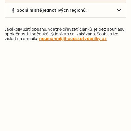
Sociální sítě jednotlivých regionů:
Jakékoliv užití obsahu, včetně převzetí článků, je bez souhlasu
společnosti Jihočeské týdeníky s.r.o. zakázáno. Souhlas lze
získat na e-mailu:
neumann@jihocesketydeniky.cz
.
2026 © Copyright Jihočeské týdeníky s.r.o.
Pravidla vkládání Inzerátů a zpracování osobních
údajů
Pravidla vkládání příspěvků
Hlavním cílem projektu „Nový vizuál webových stránek pro Jihočeské
týdeníky s.r.o." je optimalizace vizuálního stylu stávající značky a
modernizace grafického designu webu
jcted.cz
. Akcentována je funkčnost
uživatelského rozhraní webu, aby se stal moderním a přehledným zdrojem
důležitých a ověřených informací pro veřejnost. Projekt má zvýšit efektivitu a
zabezpečení poskytovaných služeb.