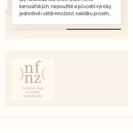
karosářských, nepoužité a původní výroby,
jednotlivě i větší množství, nabídku prosím
pouze na e-mail: svorpi@seznam.cz.