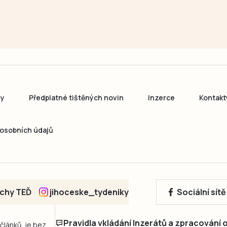
ny
Předplatné tištěných novin
Inzerce
Kontakt
osobních údajů
echy TEĎ
jihoceske_tydeniky
Sociální sít
Pravidla vkládání Inzerátů a zpracování
 článků, je bez