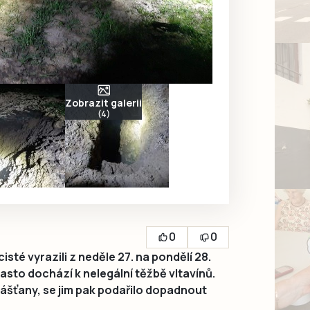
Zobrazit galerii
(4)
0
0
sté vyrazili z neděle 27. na pondělí 28.
asto dochází k nelegální těžbě vltavínů.
rášťany, se jim pak podařilo dopadnout