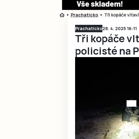
Prachaticko
Tři kopáče vltav
Prachaticko
28. 4. 2025 16:11
Tři kopáče vl
policisté na 