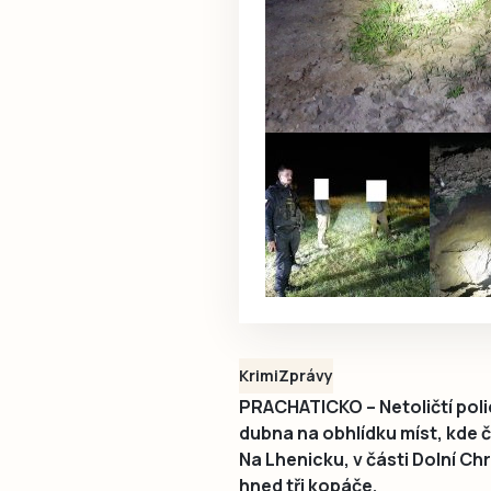
Krimi
Zprávy
PRACHATICKO – Netoličtí polici
dubna na obhlídku míst, kde č
Na Lhenicku, v části Dolní Ch
hned tři kopáče.