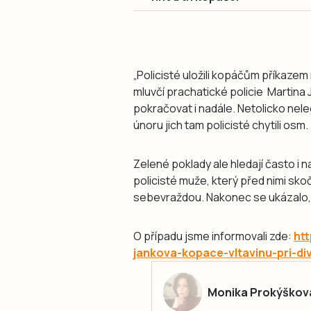
„Policisté uložili kopáčům příkazem 
mluvčí prachatické policie Martina J
pokračovat i nadále. Netolicko nele
únoru jich tam policisté chytili osm.
Zelené poklady ale hledají často i n
policisté muže, který před nimi skoč
sebevraždou. Nakonec se ukázalo, ž
O případu jsme informovali zde:
htt
jankova-kopace-vltavinu-pri-di
Monika Prokýškov