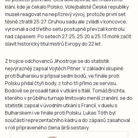
klání, kde je čekalo Polsko. Volejbalisté České republiky
museli reagovat na nepříznivý vývoj, protože první set
těsně ztratili 25:27. Druhou sadu ale zvládli v koncovce,
vyrovnali a od třetího setu postupně převzali kontrolu
nad zápasem. Po setech 27:25, 25:20 a 25:13 mohli začít
slavit historický titul mistrů Evropy do 22 let.
Z trojice odchovanců Jihostroje se do statistik
nejvýrazněji zapsal Vojtěch Pitner. V základní skupině
proti Bulharsku si připsal sedm bodů, ve finále proti
Polsku přidal čtyři body, z toho tři přímo ze servisu.
Bodově se prosadil také v utkání s Itálií. Tomáš Brichta,
kterého v průběhu turnaje limitovalo menší zranění, se do
statistik zapsal v úvodním utkání s Francií, v duelu s
Bulharskem i ve finále proti Polsku. Lukas Tóth byl
součástí reprezentačního kádru a do zápasů zasahoval
v roli připraveného člena širší sestavy.