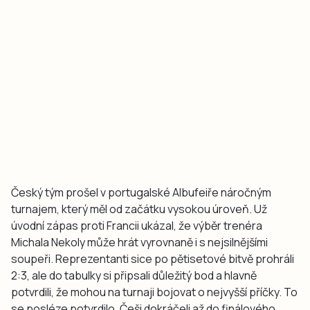
Český tým prošel v portugalské Albufeiře náročným
turnajem, který měl od začátku vysokou úroveň. Už
úvodní zápas proti Francii ukázal, že výběr trenéra
Michala Nekoly může hrát vyrovnaně i s nejsilnějšími
soupeři. Reprezentanti sice po pětisetové bitvě prohráli
2:3, ale do tabulky si připsali důležitý bod a hlavně
potvrdili, že mohou na turnaji bojovat o nejvyšší příčky. To
se posléze potvrdilo. Češi dokráčeli až do finálového