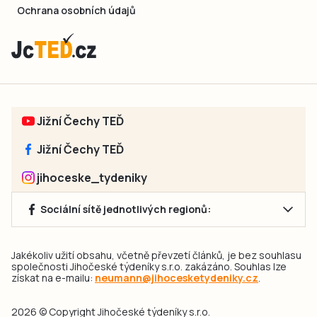
Ochrana osobních údajů
Jižní Čechy TEĎ
Jižní Čechy TEĎ
jihoceske_tydeniky
Sociální sítě jednotlivých regionů:
Jakékoliv užití obsahu, včetně převzetí článků, je bez souhlasu
společnosti Jihočeské týdeníky s.r.o. zakázáno. Souhlas lze
získat na e-mailu:
neumann@jihocesketydeniky.cz
.
2026 © Copyright Jihočeské týdeníky s.r.o.