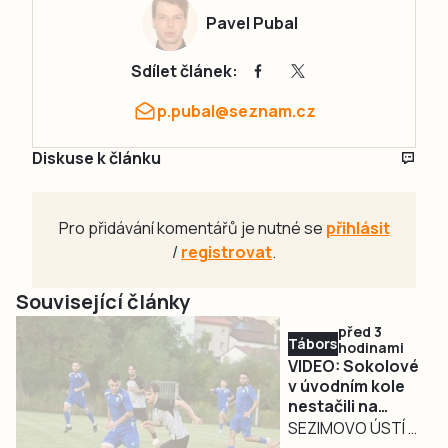
Pavel Pubal
Sdílet článek:
p.pubal@seznam.cz
Diskuse k článku
Pro přidávání komentářů je nutné se
přihlásit
/
registrovat
.
Související články
před 3
Táborsko
hodinami
VIDEO: Sokolové
v úvodním kole
nestačili na
Novákovo
SEZIMOVO ÚSTÍ –
Dvořiště.