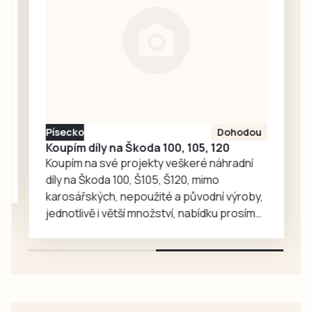
dorostence FC
Písek, kteří poměří
síly s Rokycany. V
neděli se na
hradišťském
motodromu
pojede cyklistický
závod Galaxy
Písecko
Dohodou
CykloŠvec
Koupím díly na Škoda 100, 105, 120
kritérium Hradiště
Koupím na své projekty veškeré náhradní
2026. Příprava…
díly na Škoda 100, Š105, Š120, mimo
karosářských, nepoužité a původní výroby,
jednotlivě i větší množství, nabídku prosím
pouze na e-mail: svorpi@seznam.cz.