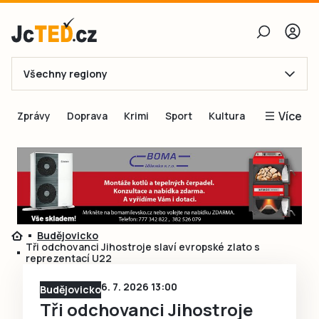
Všechny regiony
E-mail
Více
Zprávy
Doprava
Krimi
Sport
Kultura
Heslo
Blogy
Obnovit heslo
Inspirace
Čtenáři píší
Přihlásit se
Speciální přílohy
Budějovicko
Přihlásit se přes Facebook
Inzerce
Tři odchovanci Jihostroje slaví evropské zlato s
reprezentací U22
Ještě nemám účet, chci se
Registrovat
6. 7. 2026 13:00
Budějovicko
Tři odchovanci Jihostroje