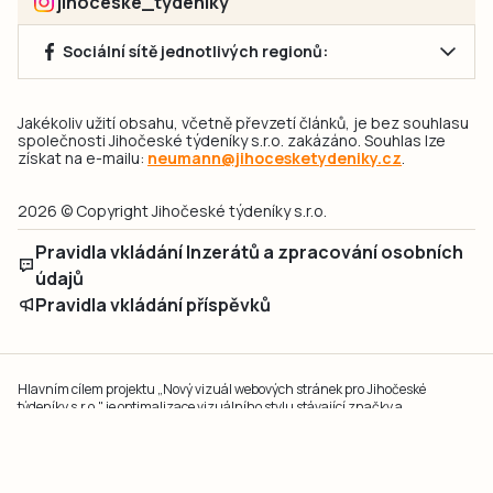
jihoceske_tydeniky
Sociální sítě jednotlivých regionů:
Jakékoliv užití obsahu, včetně převzetí článků, je bez souhlasu
společnosti Jihočeské týdeníky s.r.o. zakázáno. Souhlas lze
získat na e-mailu:
neumann@jihocesketydeniky.cz
.
2026 © Copyright Jihočeské týdeníky s.r.o.
Pravidla vkládání Inzerátů a zpracování osobních
údajů
Pravidla vkládání příspěvků
Hlavním cílem projektu „Nový vizuál webových stránek pro Jihočeské
týdeníky s.r.o." je optimalizace vizuálního stylu stávající značky a
modernizace grafického designu webu
jcted.cz
. Akcentována je funkčnost
uživatelského rozhraní webu, aby se stal moderním a přehledným zdrojem
důležitých a ověřených informací pro veřejnost. Projekt má zvýšit efektivitu a
zabezpečení poskytovaných služeb.