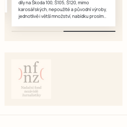
díly na Škoda 100, Š105, Š120, mimo
karosářských, nepoužité a původní výroby,
jednotlivě i větší množství, nabídku prosím
pouze na e-mail: svorpi@seznam.cz.