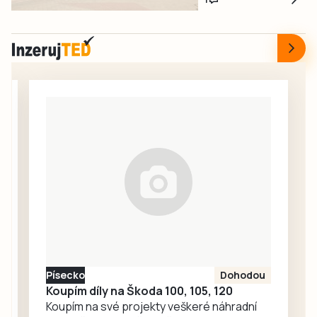
červnovém startu
fotbalistům i
rekonstrukce
dalším
nádražní budovy
sportovcům.
v Táboře. Začal
srpen a neděje se
nic. Redakce
proto oslovila
Správu železnic
se žádostí o
vysvětlení.
Ředitelka odboru
komunikace Nela
Friebová
odpověděla.
Písecko
Dohodou
Koupím díly na Škoda 100, 105, 120
Koupím na své projekty veškeré náhradní