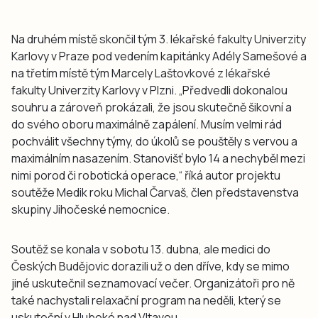
Na druhém místě skončil tým 3. lékařské fakulty Univerzity
Karlovy v Praze pod vedením kapitánky Adély Samešové a
na třetím místě tým Marcely Laštovkové z lékařské
fakulty Univerzity Karlovy v Plzni. „Předvedli dokonalou
souhru a zároveň prokázali, že jsou skutečně šikovní a
do svého oboru maximálně zapálení. Musím velmi rád
pochválit všechny týmy, do úkolů se pouštěly s vervou a
maximálním nasazením. Stanovišť bylo 14 a nechyběl mezi
nimi porod či robotická operace,“ říká autor projektu
soutěže Medik roku Michal Čarvaš, člen představenstva
skupiny Jihočeské nemocnice.
Soutěž se konala v sobotu 13. dubna, ale medici do
Českých Budějovic dorazili už o den dříve, kdy se mimo
jiné uskutečnil seznamovací večer. Organizátoři pro ně
také nachystali relaxační program na neděli, který se
uskuteční v Hluboké nad Vltavou.