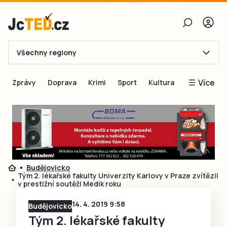
Všechny regiony
E-mail
Více
Zprávy
Doprava
Krimi
Sport
Kultura
Heslo
Blogy
Obnovit heslo
Inspirace
Čtenáři píší
Přihlásit se
Speciální přílohy
Budějovicko
Přihlásit se přes Facebook
Inzerce
Tým 2. lékařské fakulty Univerzity Karlovy v Praze zvítězil
v prestižní soutěži Medik roku
Ještě nemám účet, chci se
Registrovat
14. 4. 2019 9:58
Budějovicko
Tým 2. lékařské fakulty