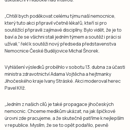
„Chtěl bych poděkovat celému týmu naší nemocnice,
který tuto akci připravil včetně lékařů, kteří si pro
soutěžící připravili zajímavé disciplíny. Bylo vidět, že je to
baví a že se všichni stali jedním týmem a soutěž i práci si
užívali,“ řekl k soutěži nový předseda představenstva
Nemocnice České Budějovice Michal Šnorek.
Vyhlášení výsledků proběhlo v sobotu 13. dubna za účasti
ministra zdravotnictví Adama Vojtěcha a hejtmanky
Jihočeského kraje Ivany Stráské. Akci moderoval herec
Pavel Kříž.
„Jedním z našich cílů je také propagace jihočeských
nemocnic. Chceme medikům ukázat, na jak špičkové
úrovni zde pracujeme, a že skutečně patříme k nejlepším
v republice. Myslím, že se to opět podařilo, pevně