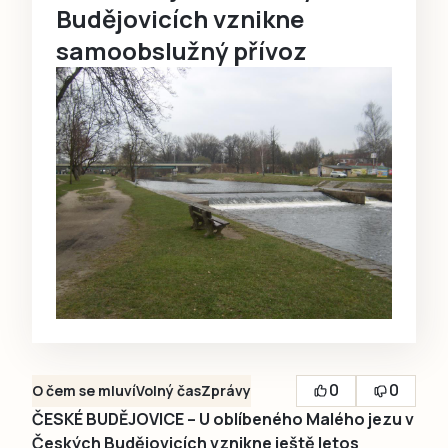
Budějovicích vznikne
samoobslužný přívoz
0
0
O čem se mluví
Volný čas
Zprávy
ČESKÉ BUDĚJOVICE – U oblíbeného Malého jezu v
Českých Budějovicích vznikne ještě letos