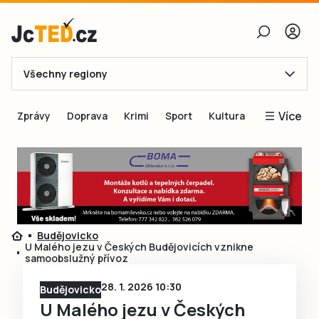
Všechny regiony
E-mail
Více
Zprávy
Doprava
Krimi
Sport
Kultura
Heslo
Blogy
Obnovit heslo
Inspirace
Čtenáři píší
Přihlásit se
Speciální přílohy
Budějovicko
Přihlásit se přes Facebook
Inzerce
U Malého jezu v Českých Budějovicích vznikne
samoobslužný přívoz
Ještě nemám účet, chci se
Registrovat
28. 1. 2026 10:30
Budějovicko
U Malého jezu v Českých