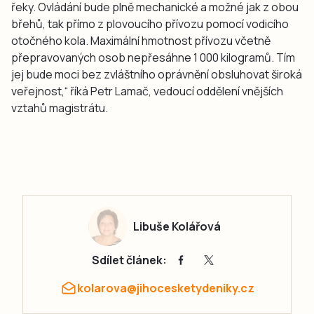
řeky. Ovládání bude plně mechanické a možné jak z obou
břehů, tak přímo z plovoucího přívozu pomocí vodicího
otočného kola. Maximální hmotnost přívozu včetně
přepravovaných osob nepřesáhne 1 000 kilogramů. Tím
jej bude moci bez zvláštního oprávnění obsluhovat široká
veřejnost,“ říká Petr Lamač, vedoucí oddělení vnějších
vztahů magistrátu.
Libuše Kolářová
Sdílet článek:
kolarova@jihocesketydeniky.cz