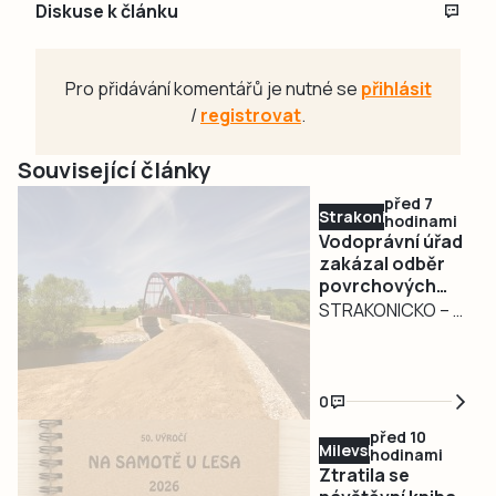
Diskuse k článku
Pro přidávání komentářů je nutné se
přihlásit
/
registrovat
.
Související články
před 7
Strakonicko
hodinami
Vodoprávní úřad
zakázal odběr
povrchových
vod na
STRAKONICKO – V
Strakonicku
reakci na
současné
hydrologické
0
podmínky vydal
před 10
Městský úřad
Milevsko
hodinami
Strakonice
Ztratila se
opatření obecné