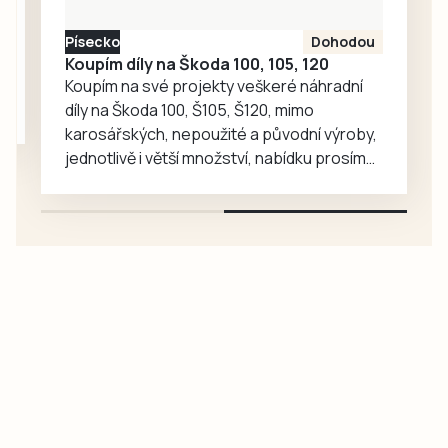
Písecko
Dohodou
Koupím díly na Škoda 100, 105, 120
Koupím na své projekty veškeré náhradní
díly na Škoda 100, Š105, Š120, mimo
karosářských, nepoužité a původní výroby,
jednotlivě i větší množství, nabídku prosím
pouze na e-mail: svorpi@seznam.cz.