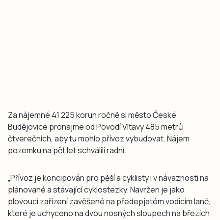
Za nájemné 41 225 korun ročně si město České
Budějovice pronajme od Povodí Vltavy 485 metrů
čtverečních, aby tu mohlo přívoz vybudovat. Nájem
pozemku na pět let schválili radní.
„Přívoz je koncipován pro pěší a cyklisty i v návaznosti na
plánované a stávající cyklostezky. Navržen je jako
plovoucí zařízení zavěšené na předepjatém vodicím laně,
které je uchyceno na dvou nosných sloupech na březích