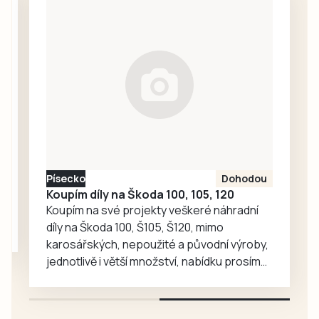
Ze stolku ve VIP
města Markéta
stánku, kam měli
Bučoková.
přístup jen hosté
a organizátoři,
zmizela návštěvní
kniha, do níž po
celý den
zapisovali své
vzkazy a kresby
účastníci pochodu
Písecko
Dohodou
i…
Koupím díly na Škoda 100, 105, 120
Koupím na své projekty veškeré náhradní
díly na Škoda 100, Š105, Š120, mimo
karosářských, nepoužité a původní výroby,
jednotlivě i větší množství, nabídku prosím
pouze na e-mail: svorpi@seznam.cz.