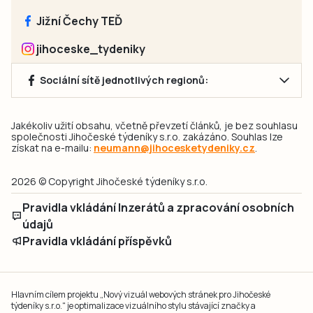
Jižní Čechy TEĎ
jihoceske_tydeniky
Sociální sítě jednotlivých regionů:
Jakékoliv užití obsahu, včetně převzetí článků, je bez souhlasu
společnosti Jihočeské týdeníky s.r.o. zakázáno. Souhlas lze
získat na e-mailu:
neumann@jihocesketydeniky.cz
.
2026 © Copyright Jihočeské týdeníky s.r.o.
Pravidla vkládání Inzerátů a zpracování osobních
údajů
Pravidla vkládání příspěvků
Hlavním cílem projektu „Nový vizuál webových stránek pro Jihočeské
týdeníky s.r.o." je optimalizace vizuálního stylu stávající značky a