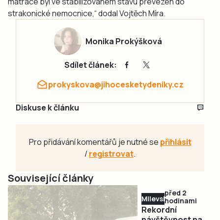
matrace byl ve stabilizovaném stavu převezen do
strakonické nemocnice,“ dodal Vojtěch Míra.
Monika Prokýšková
Sdílet článek:
prokyskova@jihocesketydeniky.cz
Diskuse k článku
Pro přidávání komentářů je nutné se
přihlásit
/
registrovat
.
Související články
před 2
Milevsko
hodinami
Rekordní
návštěvnost na