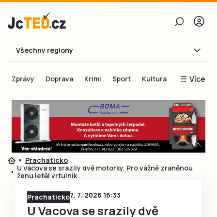
Všechny regiony
E-mail
Více
Zprávy
Doprava
Krimi
Sport
Kultura
Heslo
Blogy
Obnovit heslo
Inspirace
Čtenáři píší
Přihlásit se
Speciální přílohy
Prachaticko
Přihlásit se přes Facebook
Inzerce
U Vacova se srazily dvě motorky. Pro vážně zraněnou
ženu letěl vrtulník
Ještě nemám účet, chci se
Registrovat
7. 7. 2026 16:33
Prachaticko
U Vacova se srazily dvě