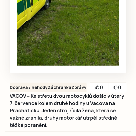
0
0
Doprava / nehody
Záchranka
Zprávy
VACOV – Ke střetu dvou motocyklů došlo v úterý
7. července kolem druhé hodiny u Vacova na
Prachaticku. Jeden stroj řídila žena, která se
vážné zranila, druhý motorkář utrpěl středně
těžká poranění.