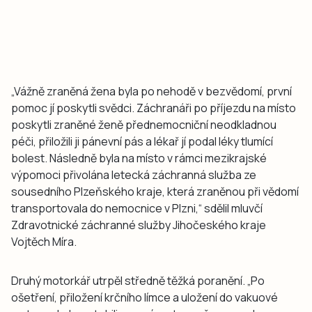
„Vážně zraněná žena byla po nehodě v bezvědomí, první
pomoc jí poskytli svědci. Záchranáři po příjezdu na místo
poskytli zraněné ženě přednemocniční neodkladnou
péči, přiložili ji pánevní pás a lékař jí podal léky tlumící
bolest. Následně byla na místo v rámci mezikrajské
výpomoci přivolána letecká záchranná služba ze
sousedního Plzeňského kraje, která zraněnou při vědomí
transportovala do nemocnice v Plzni,“ sdělil mluvčí
Zdravotnické záchranné služby Jihočeského kraje
Vojtěch Míra.
Druhý motorkář utrpěl středně těžká poranění. „Po
ošetření, přiložení krčního límce a uložení do vakuové