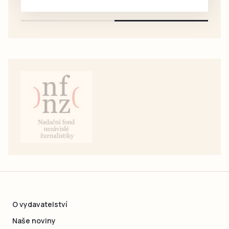
pouze na e-mail: svorpi@seznam.cz.
O vydavatelství
Naše noviny