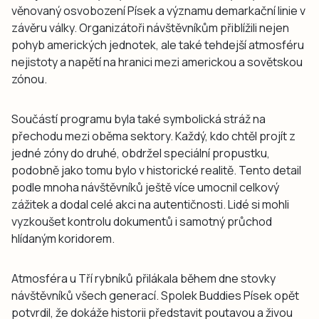
věnovaný osvobození Písek a významu demarkační linie v
závěru války. Organizátoři návštěvníkům přiblížili nejen
pohyb amerických jednotek, ale také tehdejší atmosféru
nejistoty a napětí na hranici mezi americkou a sovětskou
zónou.
Součástí programu byla také symbolická stráž na
přechodu mezi oběma sektory. Každý, kdo chtěl projít z
jedné zóny do druhé, obdržel speciální propustku,
podobně jako tomu bylo v historické realitě. Tento detail
podle mnoha návštěvníků ještě více umocnil celkový
zážitek a dodal celé akci na autentičnosti. Lidé si mohli
vyzkoušet kontrolu dokumentů i samotný průchod
hlídaným koridorem.
Atmosféra u Tří rybníků přilákala během dne stovky
návštěvníků všech generací. Spolek Buddies Písek opět
potvrdil, že dokáže historii představit poutavou a živou