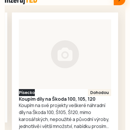
v Táboře. Začal
srpen a neděje se
nic. Redakce
proto oslovila
Správu železnic
se žádostí o
vysvětlení.
Ředitelka odboru
komunikace Nela
Friebová
odpověděla.
Písecko
Dohodou
Koupím díly na Škoda 100, 105, 120
Koupím na své projekty veškeré náhradní
díly na Škoda 100, Š105, Š120, mimo
karosářských, nepoužité a původní výroby,
jednotlivě i větší množství, nabídku prosím