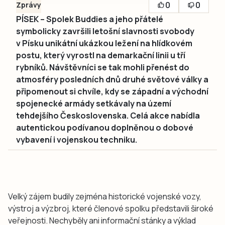
0
0
Zprávy
PÍSEK – Spolek Buddies a jeho přátelé
symbolicky završili letošní slavnosti svobody
v Písku unikátní ukázkou ležení na hlídkovém
postu, který vyrostl na demarkační linii u tří
rybníků. Návštěvníci se tak mohli přenést do
atmosféry posledních dnů druhé světové války a
připomenout si chvíle, kdy se západní a východní
spojenecké armády setkávaly na území
tehdejšího Československa. Celá akce nabídla
autentickou podívanou doplněnou o dobové
vybavení i vojenskou techniku.
Velký zájem budily zejména historické vojenské vozy,
výstroj a výzbroj, které členové spolku představili široké
veřejnosti. Nechyběly ani informační stánky a výklad