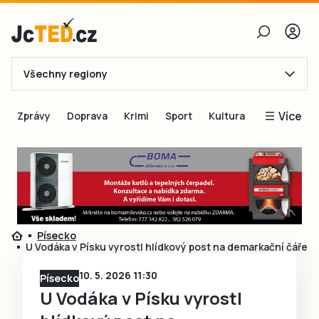
Všechny regiony
E-mail
Více
Zprávy
Doprava
Krimi
Sport
Kultura
Heslo
Blogy
Obnovit heslo
Inspirace
Čtenáři píší
Přihlásit se
Speciální přílohy
Písecko
Přihlásit se přes Facebook
Inzerce
U Vodáka v Písku vyrostl hlídkový post na demarkační čáře
Ještě nemám účet, chci se
Registrovat
10. 5. 2026 11:30
Písecko
U Vodáka v Písku vyrostl