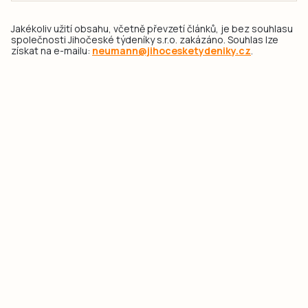
Jakékoliv užití obsahu, včetně převzetí článků, je bez souhlasu
společnosti Jihočeské týdeníky s.r.o. zakázáno. Souhlas lze
získat na e-mailu:
neumann@jihocesketydeniky.cz
.
2026 © Copyright Jihočeské týdeníky s.r.o.
Pravidla vkládání Inzerátů a zpracování osobních
údajů
Pravidla vkládání příspěvků
Hlavním cílem projektu „Nový vizuál webových stránek pro Jihočeské
týdeníky s.r.o." je optimalizace vizuálního stylu stávající značky a
modernizace grafického designu webu
jcted.cz
. Akcentována je funkčnost
uživatelského rozhraní webu, aby se stal moderním a přehledným zdrojem
důležitých a ověřených informací pro veřejnost. Projekt má zvýšit efektivitu a
zabezpečení poskytovaných služeb.
Projekt byl spolufinancován Evropskou unií z nástroje NextGenerationEU.