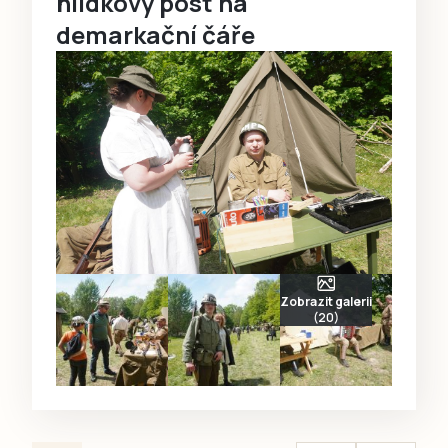
hlídkový post na
demarkační čáře
Zobrazit galerii
(20)