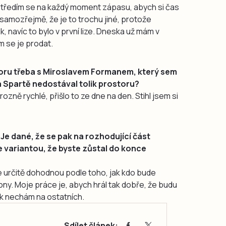
tředím se na každý moment zápasu, abych si čas
 samozřejmě, že je to trochu jiné, protože
k, navíc to bylo v první lize. Dneska už mám v
m se je prodat.
toru třeba s Miroslavem Formanem, který sem
na Spartě nedostával tolik prostoru?
zně rychlé, přišlo to ze dne na den. Stihl jsem si
Je dané, že se pak na rozhodující část
e variantou, že byste zůstal do konce
 určitě dohodnou podle toho, jak kdo bude
ny. Moje práce je, abych hrál tak dobře, že budu
k nechám na ostatních.
Sdílet článek: