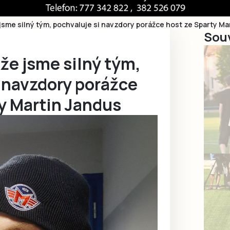
 jsme silný tým, pochvaluje si navzdory porážce host ze Sparty Ma
Souv
 že jsme silný tým,
 navzdory porážce
y Martin Jandus