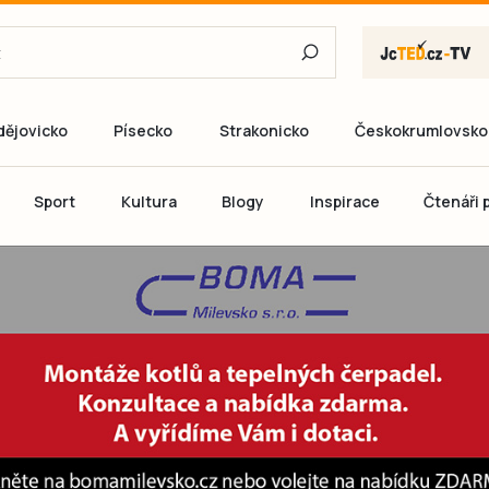
dějovicko
Písecko
Strakonicko
Českokrumlovsko
E-mail
Sport
Kultura
Blogy
Inspirace
Čtenáři p
Heslo
P
Přihlás
Ještě nemám ú