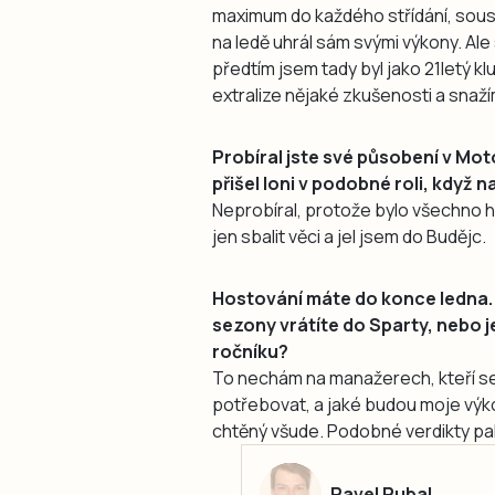
maximum do každého střídání, sous
na ledě uhrál sám svými výkony. Ale
předtím jsem tady byl jako 21letý klu
extralize nějaké zkušenosti a snaží
Probíral jste své působení v Mo
přišel loni v podobné roli, když 
Neprobíral, protože bylo všechno hro
jen sbalit věci a jel jsem do Budějc.
Hostování máte do konce ledna. 
sezony vrátíte do Sparty, nebo j
ročníku?
To nechám na manažerech, kteří se
potřebovat, a jaké budou moje výko
chtěný všude. Podobné verdikty pa
Pavel Pubal