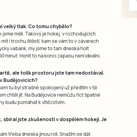
ení velký tlak. Co tomu chybělo?
 jsme měli. Takový je hokej, v rozhodujících
e mít i trochu štěstí, kam se vám to v závarech
dycky vabank, my jsme to tam dneska holt
60 minut. Honit to na konci zápasu není ideální.
rtě, ale tolik prostoru jste tam nedostával.
v Budějovicích?
sem tu byl strašně spokojený už předtím v té
m chtěl jít. Na Budějovice nemůžu říct špatné
ny budu pomáhat k vítězstvím.
k, sbíral jste zkušenosti v dospělém hokeji. Je
mám třeba dneska jinou roli. Snažím se dát