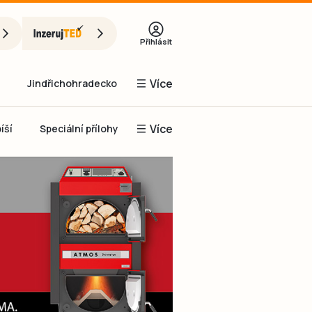
Přihlásit
Více
Jindřichohradecko
Více
íší
Speciální přílohy
Prachaticko
Inzerce
Obnovit heslo
řihlásit se
it se přes Facebook
čet, chci se
Registrovat