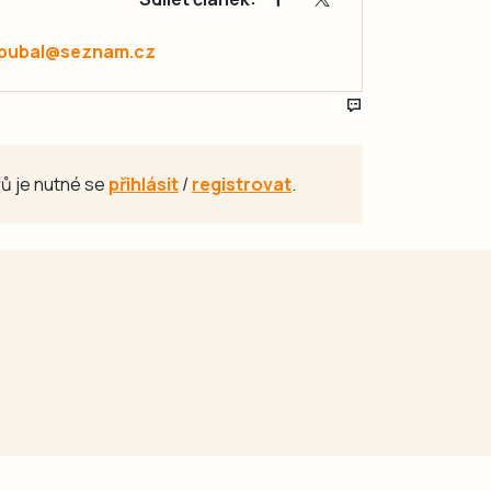
.pubal@seznam.cz
ů je nutné se
přihlásit
/
registrovat
.