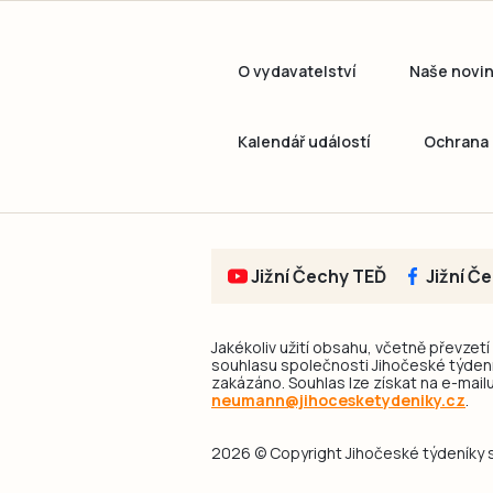
O vydavatelství
Naše novi
Kalendář událostí
Ochrana 
Jižní Čechy TEĎ
Jižní Č
Jakékoliv užití obsahu, včetně převzetí
souhlasu společnosti Jihočeské týdeník
zakázáno. Souhlas lze získat na e-mailu
neumann@jihocesketydeniky.cz
.
2026 © Copyright Jihočeské týdeníky s.