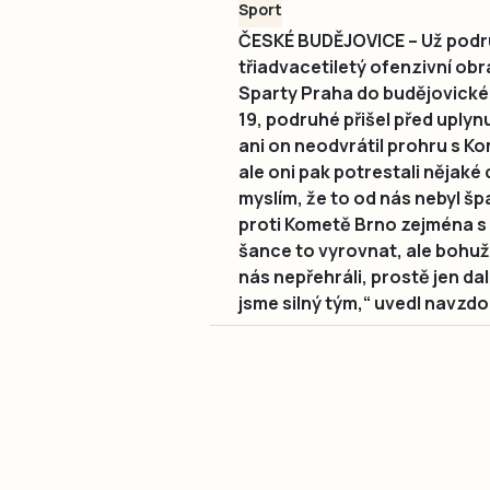
Sport
ČESKÉ BUDĚJOVICE – Už podru
třiadvacetiletý ofenzivní ob
Sparty Praha do budějovické
19, podruhé přišel před uply
ani on neodvrátil prohru s K
ale oni pak potrestali nějaké
myslím, že to od nás nebyl š
proti Kometě Brno zejména s 
šance to vyrovnat, ale bohuže
nás nepřehráli, prostě jen dali
jsme silný tým,“ uvedl navzd