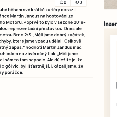
0
0
hé během své krátké kariéry dorazil
ránce Martin Jandus na hostování ze
ho Motoru. Poprvé to bylo v sezoně 2018–
nulou reprezentační přestávkou. Dnes ale
ometou Brno 2:3. „Měli jsme dobrý začátek,
 chyby, které jsme vzadu udělali. Celkově
patný zápas,“ hodnotí Martin Jandus mač
ohledem na závěrečný tlak. „Měli jsme
l nám to tam nepadlo. Ale důležité je, že
 o gól víc, byli šťastnější. Ukázali jsme, že
ory porážce.