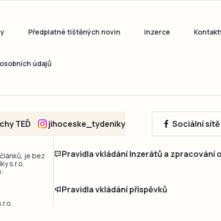
ny
Předplatné tištěných novin
Inzerce
Kontakt
osobních údajů
echy TEĎ
jihoceske_tydeniky
Sociální sít
Pravidla vkládání Inzerátů a zpracování
 článků, je bez
y s.r.o.
:
Pravidla vkládání příspěvků
r.o.