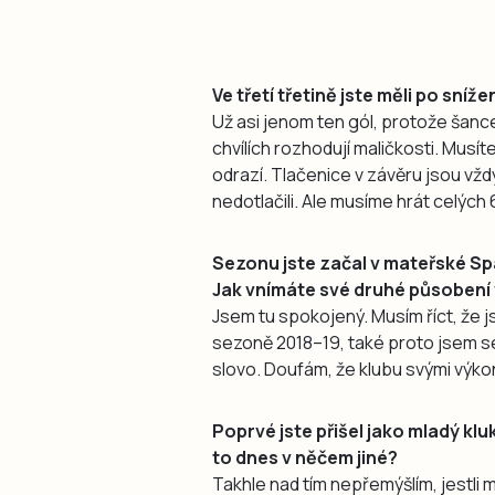
Ve třetí třetině jste měli po sníž
Už asi jenom ten gól, protože šance
chvílích rozhodují maličkosti. Musít
odrazí. Tlačenice v závěru jsou vž
nedotlačili. Ale musíme hrát celých 
Sezonu jste začal v mateřské Spa
Jak vnímáte své druhé působení 
Jsem tu spokojený. Musím říct, že j
sezoně 2018–19, také proto jsem se
slovo. Doufám, že klubu svými výko
Poprvé jste přišel jako mladý klu
to dnes v něčem jiné?
Takhle nad tím nepřemýšlím, jestli 