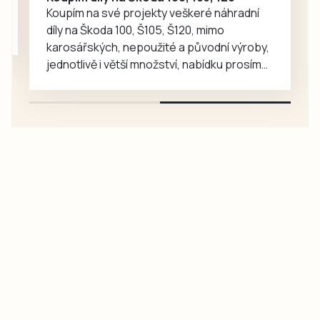
LTC Humpolec….
Koupím na své projekty veškeré náhradní
díly na Škoda 100, Š105, Š120, mimo
karosářských, nepoužité a původní výroby,
jednotlivě i větší množství, nabídku prosím
pouze na e-mail: svorpi@seznam.cz.