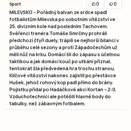
0
0
Sport
MILEVSKO – Pořádný balvan ze srdce spadl
fotbalistům Milevska po sobotním vítězství ve
25. divizním kole nad posledním Tachovem.
Svěřenci trenéra Tomáše Smrčiny prohráli
předchozí čtyři duely, trápili se nejhorší bilancí v
průběhu celé sezony a proti Západočechům už
měli nůž na krku. Domácí šli do zápasu s účelnou
taktikou a jak domácí kouč po utkání přiznal,
tentokrát šla předvedená hra trochu stranou.
Klíčové vítězství nakonec zajistil po přestávce
Hušek, jehož rohový kop padl přímo do brány.
Pojistku přidal po Hadáčkově akci Kortan – 2:0.
Vzduchotechnici ale potěšili hlavně body do
tabulky, než zábavným fotbalem.