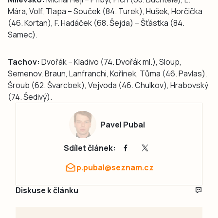
Mára, Volf, Tlapa – Souček (84. Turek), Hušek, Horčička
(46. Kortan), F. Hadáček (68. Šejda) – Šťástka (84.
Samec).
Tachov:
Dvořák – Kladivo (74. Dvořák ml.), Sloup,
Semenov, Braun, Lanfranchi, Kořínek, Tůma (46. Pavlas),
Šroub (62. Švarcbek), Vejvoda (46. Chulkov), Hrabovský
(74. Šedivý).
Pavel Pubal
Sdílet článek:
p.pubal@seznam.cz
Diskuse k článku