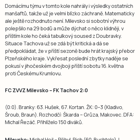
Domácímu týmu v tomto kole nahrály i výsledky ostatních
manšaftů, takže už je velmi blízko záchraně. Matematicky
ale ještě rozhodnuto není. Milevsko si sobotní výhrou
polepšilo na 29 bodů a může dýchat o něco klidněji, v
příštím kole ho čeká tabulkový soused z Doubravky.
Situace Tachova už se zdá být kritická a dá se
předpokládat, že v příští sezoně bude hrát krajský přebor
Plzeňského kraje. Vykřesat poslední zbytky naděje se
pokusí v jihočeském dvojboji příští sobotu 16. května
proti Českému Krumlovu.
FC ZVVZ Milevsko – FK Tachov 2:0
(0:0). Branky: 63. Hušek, 67. Kortan. ŽK: 0–3 (Kladivo,
Šroub, Braun). Rozhodčí: Škarda – Grůza, Makovec. DFA:
Michal Řezáč. Přihlíželo 150 diváků.
Milevsko:
Michal Hejl – Přibyl, Pich (60. Buchtele), L.