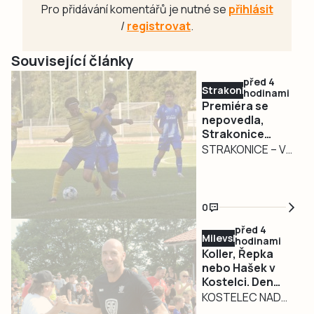
Pro přidávání komentářů je nutné se
přihlásit
/
registrovat
.
Související články
před 4
Strakonicko
hodinami
Premiéra se
nepovedla,
Strakonice
podlehly
STRAKONICE – V
Doubravce
přípravném
období, včetně
MOL Cupu, poznali
0
strakoničtí
před 4
fotbalisté pouze
Milevsko
hodinami
vítězství. Premiéra
Koller, Řepka
v divizi, kam se
nebo Hašek v
Kostelci. Den
vrátili po dlouhých
fotbalu přilákal
KOSTELEC NAD
čtrnácti
hvězdný Sigi
VLTAVOU – Na 9.