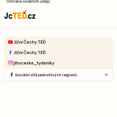
Ochrana osobních údajů
Jižní Čechy TEĎ
Jižní Čechy TEĎ
jihoceske_tydeniky
Sociální sítě jednotlivých regionů:
Jakékoliv užití obsahu, včetně převzetí článků, je bez souhlasu
společnosti Jihočeské týdeníky s.r.o. zakázáno. Souhlas lze
získat na e-mailu:
neumann@jihocesketydeniky.cz
.
2026 © Copyright Jihočeské týdeníky s.r.o.