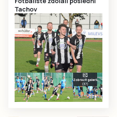
Fotbalisté zdolali poslední
Tachov
Zobrazit galerii
(37)