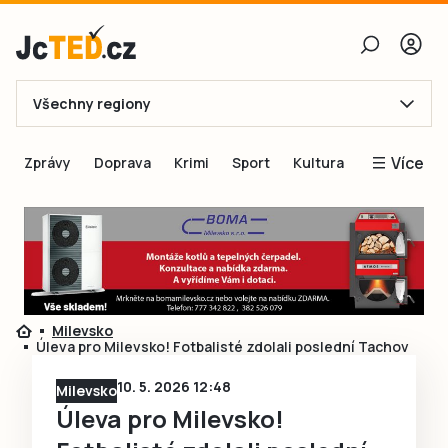
Všechny regiony
E-mail
Více
Zprávy
Doprava
Krimi
Sport
Kultura
Heslo
Blogy
Obnovit heslo
Inspirace
Čtenáři píší
Přihlásit se
Speciální přílohy
Milevsko
Přihlásit se přes Facebook
Inzerce
Úleva pro Milevsko! Fotbalisté zdolali poslední Tachov
Ještě nemám účet, chci se
Registrovat
10. 5. 2026 12:48
Milevsko
Úleva pro Milevsko!