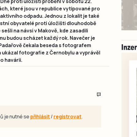
 Dne proti úložišti proběhl v sobotu 22.
ách, které jsou v republice vytipované pro
oaktivního odpadu. Jednou z lokalit je také
stní obyvatelé proti úložišti dlouhodobě
 sešli na návsi v Makově, kde zasadili
tromu budou scházet každý rok. Navečer je
v Padařově čekala beseda s fotografem
 ukázal fotografie z Černobylu a vyprávěl
po havárii.
ů je nutné se
přihlásit
/
registrovat
.
Milevsko
Zdarma / za odvoz
Daruji do dobrých