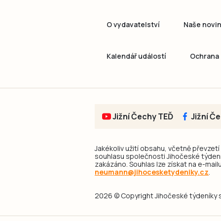
O vydavatelství
Naše novi
Kalendář událostí
Ochrana 
Jižní Čechy TEĎ
Jižní Č
Jakékoliv užití obsahu, včetně převzetí
souhlasu společnosti Jihočeské týdeník
zakázáno. Souhlas lze získat na e-mailu
neumann@jihocesketydeniky.cz
.
2026 © Copyright Jihočeské týdeníky s.