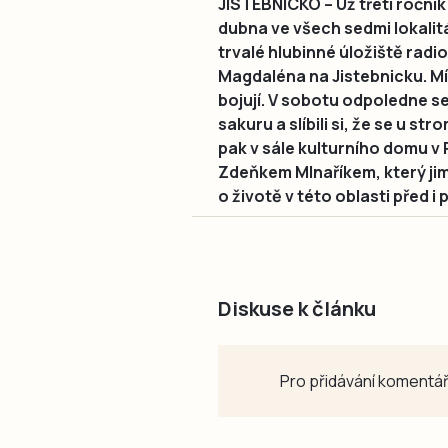
JISTEBNICKO – Už třetí ročník
dubna ve všech sedmi lokalit
trvalé hlubinné úložiště radi
Magdaléna na Jistebnicku. Mí
bojují. V sobotu odpoledne se
sakuru a slíbili si, že se u s
pak v sále kulturního domu 
Zdeňkem Mlnaříkem, který jim
o životě v této oblasti před i 
Diskuse k článku
Pro přidávání komentář