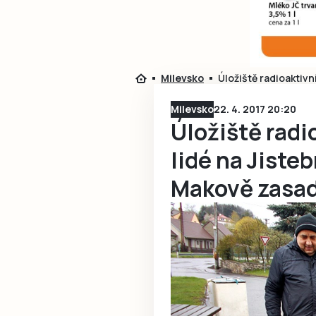
Milevsko
Úložiště radioaktivn
Milevsko
22. 4. 2017 20:20
Úložiště rad
lidé na Jiste
Makově zasad