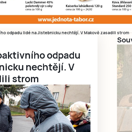
ího odpadu lidé na Jistebnicku nechtějí. V Makově zasadili strom
Souv
ioaktivního odpadu
bnicku nechtějí. V
ili strom