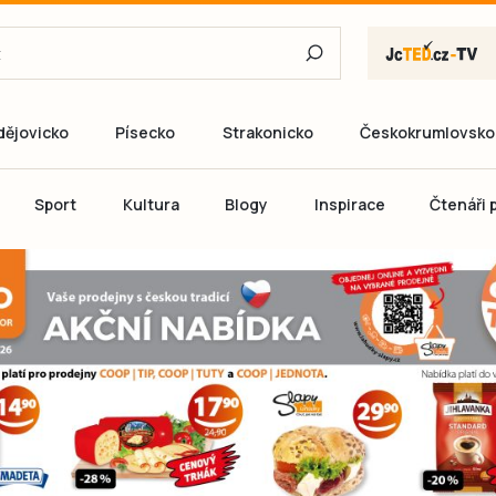
dějovicko
Písecko
Strakonicko
Českokrumlovsko
E-mail
Sport
Kultura
Blogy
Inspirace
Čtenáři p
Heslo
P
Přihlás
Ještě nemám ú