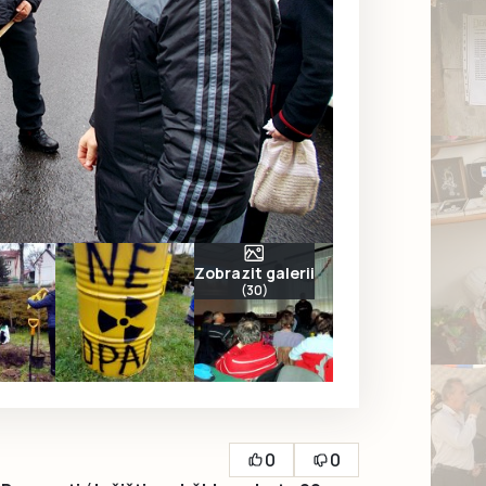
Zobrazit galerii
(30)
0
0