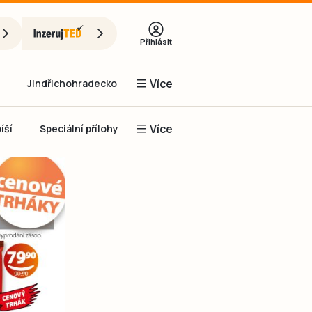
Přihlásit
Více
Jindřichohradecko
Více
íší
Speciální přílohy
Prachaticko
Inzerce
Obnovit heslo
řihlásit se
it se přes Facebook
čet, chci se
Registrovat