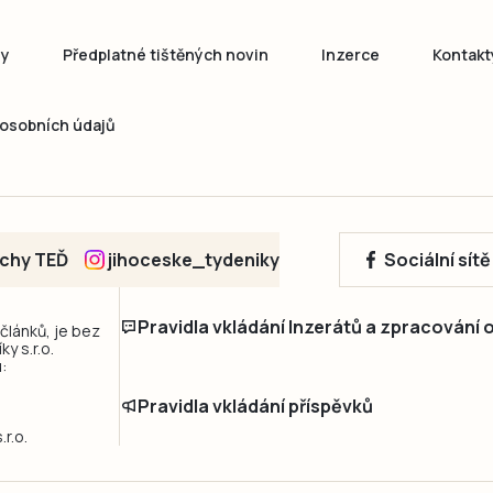
ny
Předplatné tištěných novin
Inzerce
Kontakt
osobních údajů
echy TEĎ
jihoceske_tydeniky
Sociální sít
Pravidla vkládání Inzerátů a zpracování
 článků, je bez
y s.r.o.
:
Pravidla vkládání příspěvků
r.o.