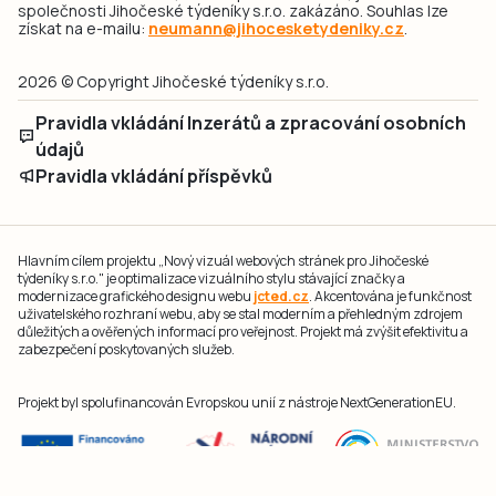
společnosti Jihočeské týdeníky s.r.o. zakázáno. Souhlas lze
získat na e-mailu:
neumann@jihocesketydeniky.cz
.
2026 © Copyright Jihočeské týdeníky s.r.o.
Pravidla vkládání Inzerátů a zpracování osobních
údajů
Pravidla vkládání příspěvků
Hlavním cílem projektu „Nový vizuál webových stránek pro Jihočeské
týdeníky s.r.o." je optimalizace vizuálního stylu stávající značky a
modernizace grafického designu webu
jcted.cz
. Akcentována je funkčnost
uživatelského rozhraní webu, aby se stal moderním a přehledným zdrojem
důležitých a ověřených informací pro veřejnost. Projekt má zvýšit efektivitu a
zabezpečení poskytovaných služeb.
Projekt byl spolufinancován Evropskou unií z nástroje NextGenerationEU.