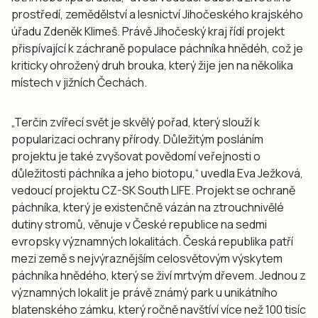
prostředí, zemědělství a lesnictví Jihočeského krajského
úřadu Zdeněk Klimeš. Právě Jihočeský kraj řídí projekt
přispívající k záchraně populace páchníka hnědéh, což je
kriticky ohrožený druh brouka, který žije jen na několika
místech v jižních Čechách.
„Terčin zvířecí svět je skvělý pořad, který slouží k
popularizaci ochrany přírody. Důležitým posláním
projektu je také zvyšovat povědomí veřejnosti o
důležitosti páchníka a jeho biotopu,“ uvedla Eva Ježková,
vedoucí projektu CZ-SK South LIFE. Projekt se ochraně
páchníka, který je existenčně vázán na ztrouchnivělé
dutiny stromů, věnuje v České republice na sedmi
evropsky významných lokalitách. Česká republika patří
mezi země s nejvýraznějším celosvětovým výskytem
páchníka hnědého, který se živí mrtvým dřevem. Jednou z
významných lokalit je právě známý park u unikátního
blatenského zámku, který ročně navštíví více než 100 tisíc