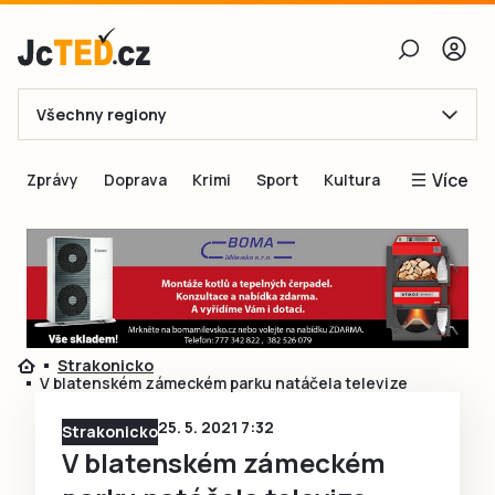
Všechny regiony
E-mail
Více
Zprávy
Doprava
Krimi
Sport
Kultura
Heslo
Blogy
Obnovit heslo
Inspirace
Čtenáři píší
Přihlásit se
Speciální přílohy
Strakonicko
Přihlásit se přes Facebook
Inzerce
V blatenském zámeckém parku natáčela televize
Ještě nemám účet, chci se
Registrovat
25. 5. 2021 7:32
Strakonicko
V blatenském zámeckém