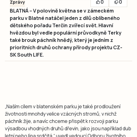
0
0
Zprávy
BLATNÁ – V polovině května se v zámeckém
parku v Blatné natáčel jeden z dílů oblíbeného
dětského pořadu Terčin zvířecí svět. Hlavní
hvězdou byl vedle populární průvodkyně Terky
také brouk páchník hnědý, který je jedním z
prioritních druhů ochrany přírody projektu CZ-
SK South LIFE.
„Naším cílem v blatenském parku je také prodloužení
životnosti mnohdy velice vzácných stromů, v nichž
páchník žije, a navíc chceme přispět k rozvoji parku
výsadbou vhodných druhů dřevin, jako jsou například dub
letní nebo lípa srdčitá,“ uvedl vedoucí Odboru životního