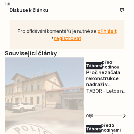
lidí.
Diskuse k článku
Pro přidávání komentářů je nutné se
přihlásit
/
registrovat
.
Související články
před 1
Táborsko
hodinou
Proč nezačala
rekonstrukce
nádraží v
Táboře?
TÁBOR – Letos na
jaře Správa
železnic
informovala o
0
červnovém startu
před 2
rekonstrukce
Táborsko
hodinami
nádražní budovy