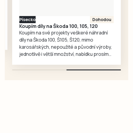
Písecko
Dohodou
Koupím díly na Škoda 100, 105, 120
Koupím na své projekty veškeré náhradní
díly na Škoda 100, Š105, Š120, mimo
karosářských, nepoužité a původní výroby,
jednotlivě i větší množství, nabídku prosím
pouze na e-mail: svorpi@seznam.cz.