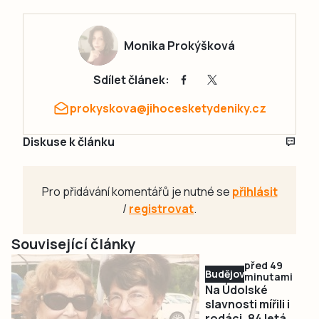
Monika Prokýšková
Sdílet článek:
prokyskova@jihocesketydeniky.cz
Diskuse k článku
Pro přidávání komentářů je nutné se
přihlásit
/
registrovat
.
Související články
před 49
Budějovicko
minutami
Na Údolské
slavnosti mířili i
rodáci, 84 letá