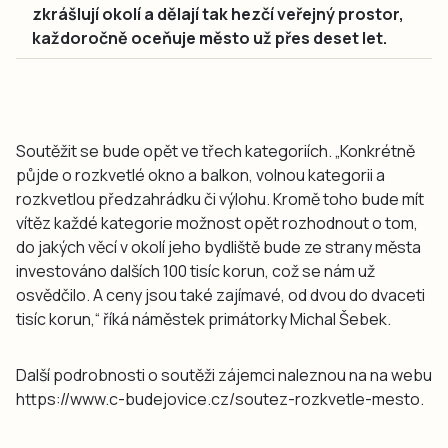
zkrášlují okolí a dělají tak hezčí veřejný prostor,
každoročně oceňuje město už přes deset let.
Soutěžit se bude opět ve třech kategoriích. „Konkrétně
půjde o rozkvetlé okno a balkon, volnou kategorii a
rozkvetlou předzahrádku či výlohu. Kromě toho bude mít
vítěz každé kategorie možnost opět rozhodnout o tom,
do jakých věcí v okolí jeho bydliště bude ze strany města
investováno dalších 100 tisíc korun, což se nám už
osvědčilo. A ceny jsou také zajímavé, od dvou do dvaceti
tisíc korun,“ říká náměstek primátorky Michal Šebek.
Další podrobnosti o soutěži zájemci naleznou na na webu
https://www.c-budejovice.cz/soutez-rozkvetle-mesto.