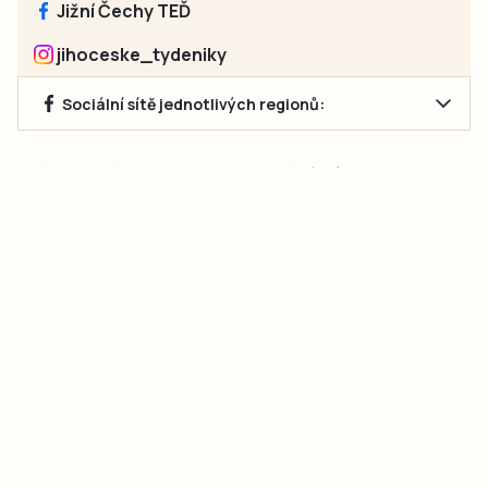
Jižní Čechy TEĎ
jihoceske_tydeniky
Sociální sítě jednotlivých regionů:
Jakékoliv užití obsahu, včetně převzetí článků, je bez souhlasu
společnosti Jihočeské týdeníky s.r.o. zakázáno. Souhlas lze
získat na e-mailu:
neumann@jihocesketydeniky.cz
.
2026 © Copyright Jihočeské týdeníky s.r.o.
Pravidla vkládání Inzerátů a zpracování osobních
údajů
Pravidla vkládání příspěvků
Hlavním cílem projektu „Nový vizuál webových stránek pro Jihočeské
týdeníky s.r.o." je optimalizace vizuálního stylu stávající značky a
modernizace grafického designu webu
jcted.cz
. Akcentována je funkčnost