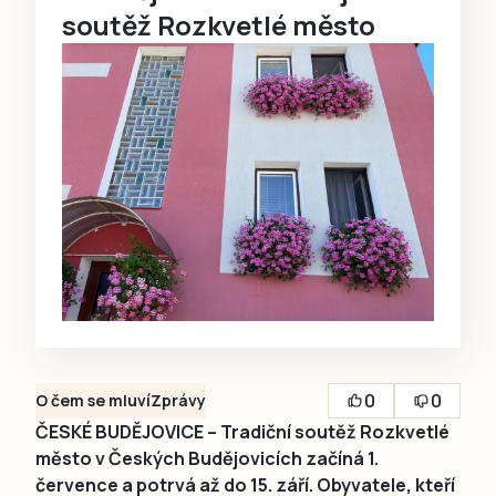
soutěž Rozkvetlé město
0
0
O čem se mluví
Zprávy
ČESKÉ BUDĚJOVICE – Tradiční soutěž Rozkvetlé
město v Českých Budějovicích začíná 1.
července a potrvá až do 15. září. Obyvatele, kteří