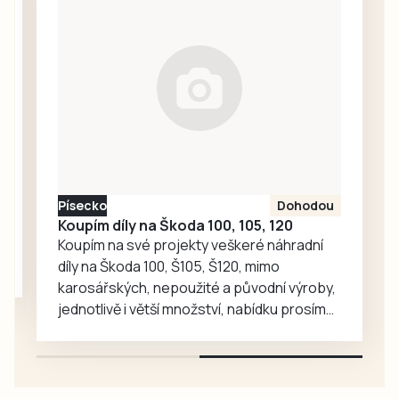
účastníci pochodu
které budou
i…
sloužit místním
fotbalistům i
dalším
sportovcům.
Písecko
Dohodou
Koupím díly na Škoda 100, 105, 120
Koupím na své projekty veškeré náhradní
díly na Škoda 100, Š105, Š120, mimo
karosářských, nepoužité a původní výroby,
jednotlivě i větší množství, nabídku prosím
pouze na e-mail: svorpi@seznam.cz.