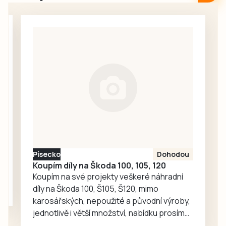
všechny
Sepekově,
Jihočechy po celý
Mezinárodní
týden, zachovávají
jazzový festival v
víkendové a
Písku nebo na
sváteční střídání
třídenní Slavnost
služeb také
venkova v
některé okresní
Krašovicích.
stomatologické
komory –
jindřichohradecká,
táborská a
společně také
strakonická,
Písecko
Dohodou
písecká a
Koupím díly na Škoda 100, 105, 120
prachatická.
Koupím na své projekty veškeré náhradní
Krajská
díly na Škoda 100, Š105, Š120, mimo
pohotovost v
karosářských, nepoužité a původní výroby,
budějovické
jednotlivě i větší množství, nabídku prosím
Lidické ulici je…
pouze na e-mail: svorpi@seznam.cz.