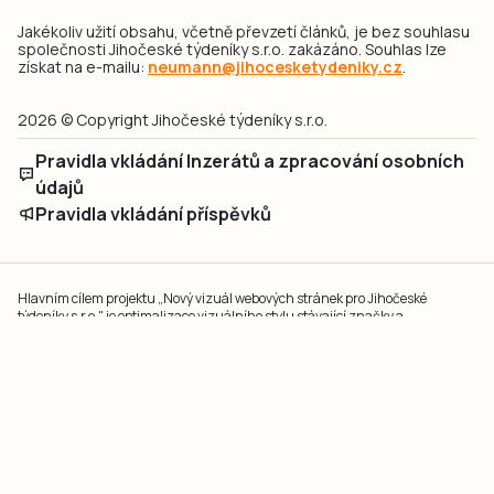
Jakékoliv užití obsahu, včetně převzetí článků, je bez souhlasu
společnosti Jihočeské týdeníky s.r.o. zakázáno. Souhlas lze
získat na e-mailu:
neumann@jihocesketydeniky.cz
.
2026 © Copyright Jihočeské týdeníky s.r.o.
Pravidla vkládání Inzerátů a zpracování osobních
údajů
Pravidla vkládání příspěvků
Hlavním cílem projektu „Nový vizuál webových stránek pro Jihočeské
týdeníky s.r.o." je optimalizace vizuálního stylu stávající značky a
modernizace grafického designu webu
jcted.cz
. Akcentována je funkčnost
uživatelského rozhraní webu, aby se stal moderním a přehledným zdrojem
důležitých a ověřených informací pro veřejnost. Projekt má zvýšit efektivitu a
zabezpečení poskytovaných služeb.
Projekt byl spolufinancován Evropskou unií z nástroje NextGenerationEU.