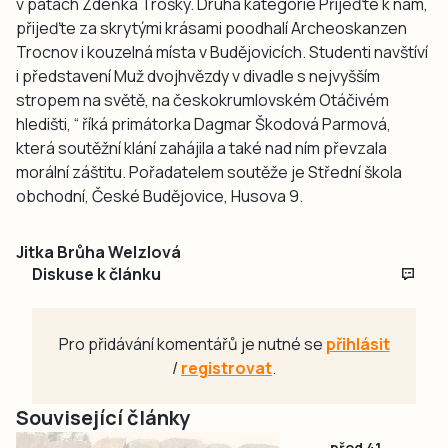
v patách Zdeňka Trošky. Druhá kategorie Přijeďte k nám,
přijeďte za skrytými krásami poodhalí Archeoskanzen
Trocnov i kouzelná místa v Budějovicích. Studenti navštíví
i představení Muž dvojhvězdy v divadle s nejvyšším
stropem na světě, na českokrumlovském Otáčivém
hledišti, “ říká primátorka Dagmar Škodová Parmová,
která soutěžní klání zahájila a také nad ním převzala
morální záštitu. Pořadatelem soutěže je Střední škola
obchodní, České Budějovice, Husova 9.
Jitka Brůha Welzlová
Diskuse k článku
Pro přidávání komentářů je nutné se
přihlásit
/
registrovat
.
Související články
před 41