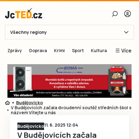
Všechny regiony
E-mail
Více
Zprávy
Doprava
Krimi
Sport
Kultura
Heslo
Blogy
Obnovit heslo
Inspirace
Čtenáři píší
Přihlásit se
Speciální přílohy
Budějovicko
Přihlásit se přes Facebook
Inzerce
V Budějovicích začala dvoudenní soutěž středních škol s
názvem Vítejte u nás
Ještě nemám účet, chci se
Registrovat
11. 6. 2025 12:04
Budějovicko
V Budějovicích začala