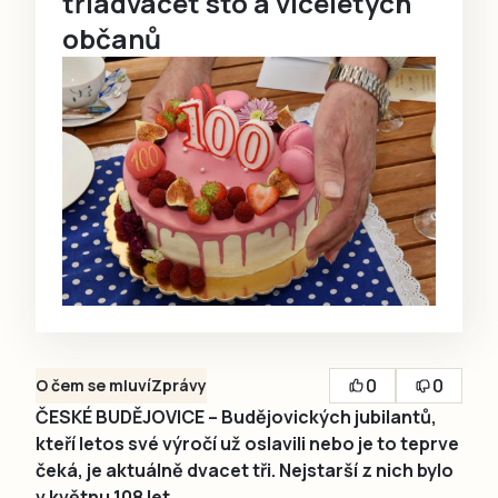
třiadvacet sto a víceletých
občanů
0
0
O čem se mluví
Zprávy
ČESKÉ BUDĚJOVICE – Budějovických jubilantů,
kteří letos své výročí už oslavili nebo je to teprve
čeká, je aktuálně dvacet tři. Nejstarší z nich bylo
v květnu 108 let.