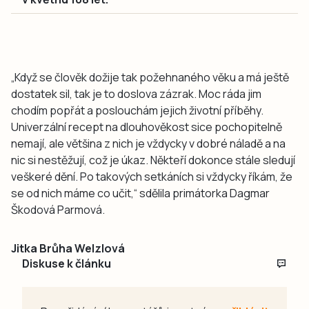
„Když se člověk dožije tak požehnaného věku a má ještě
dostatek sil, tak je to doslova zázrak. Moc ráda jim
chodím popřát a poslouchám jejich životní příběhy.
Univerzální recept na dlouhověkost sice pochopitelně
nemají, ale většina z nich je vždycky v dobré náladě a na
nic si nestěžují, což je úkaz. Někteří dokonce stále sledují
veškeré dění. Po takových setkáních si vždycky říkám, že
se od nich máme co učit,“ sdělila primátorka Dagmar
Škodová Parmová.
Jitka Brůha Welzlová
Diskuse k článku