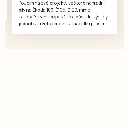
Koupím na své projekty veškeré náhradní
pořad věnovaný
díly na Škoda 100, Š105, Š120, mimo
právě dechovkám
karosářských, nepoužité a původní výroby,
na…
jednotlivě i větší množství, nabídku prosím
pouze na e-mail: svorpi@seznam.cz.