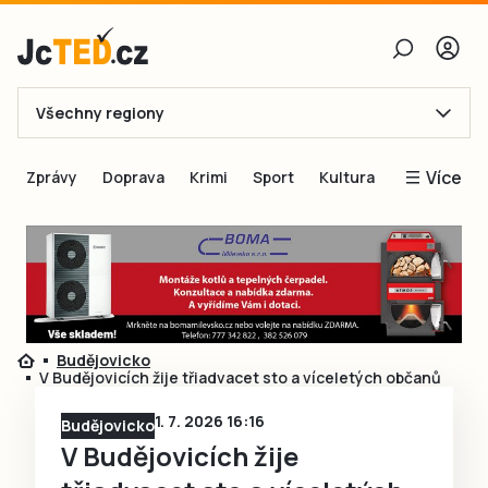
Všechny regiony
E-mail
Více
Zprávy
Doprava
Krimi
Sport
Kultura
Heslo
Blogy
Obnovit heslo
Inspirace
Čtenáři píší
Přihlásit se
Speciální přílohy
Budějovicko
Přihlásit se přes Facebook
Inzerce
V Budějovicích žije třiadvacet sto a víceletých občanů
Ještě nemám účet, chci se
Registrovat
1. 7. 2026 16:16
Budějovicko
V Budějovicích žije