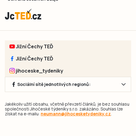
Jižní Čechy TEĎ
Jižní Čechy TEĎ
jihoceske_tydeniky
Sociální sítě jednotlivých regionů:
Jakékoliv užití obsahu, včetně převzetí článků, je bez souhlasu
společnosti Jihočeské týdeníky s.r.o. zakázáno. Souhlas lze
získat na e-mailu:
neumann@jihocesketydeniky.cz
.
2026 © Copyright Jihočeské týdeníky s.r.o.