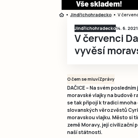
Jindřichohradecko
V červenc
Jindřichohradecko
14. 6. 202
V červenci Da
vyvěsí morav
O čem se mluví
Zprávy
DAČICE – Na svém posledním je
moravské vlajky na budově rad
se tak připojí k tradici mnoh
slovanských věrozvěstů Cyri
moravskou vlajku. Město si tí
země Moravy, její civilizační 
naší státnosti.