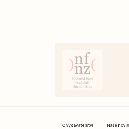
O vydavatelství
Naše novi