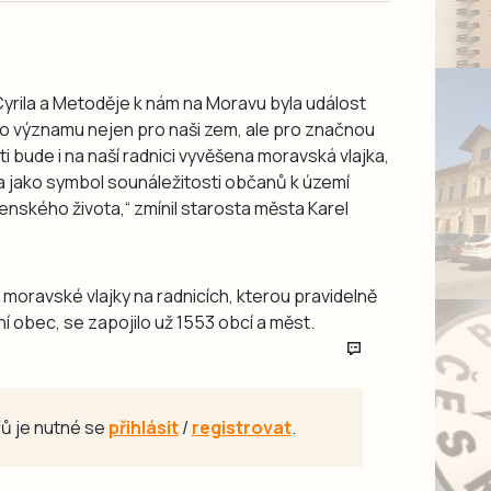
yrila a Metoděje k nám na Moravu byla událost
o významu nejen pro naši zem, ale pro značnou
i bude i na naší radnici vyvěšena moravská vlajka,
a jako symbol sounáležitosti občanů k území
enského života,“ zmínil starosta města Karel
 moravské vlajky na radnicích, kterou pravidelně
 obec, se zapojilo už 1553 obcí a měst.
ů je nutné se
přihlásit
/
registrovat
.