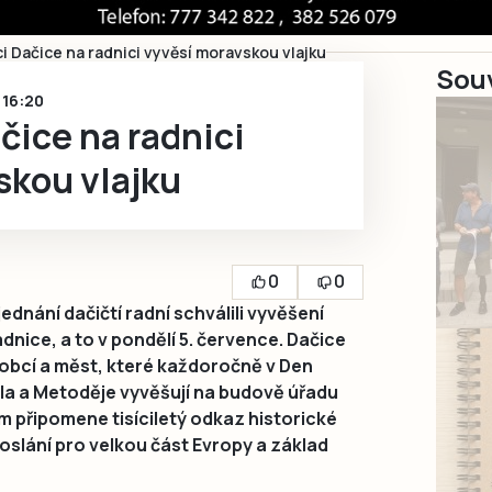
i Dačice na radnici vyvěsí moravskou vlajku
Souv
1 16:20
čice na radnici
skou vlajku
0
0
dnání dačičtí radní schválili vyvěšení
nice, a to v pondělí 5. července. Dačice
a obcí a měst, které každoročně v Den
la a Metoděje vyvěšují na budově úřadu
m připomene tisíciletý odkaz historické
poslání pro velkou část Evropy a základ