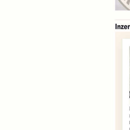
Milevsko
Zdarma / za odvoz
Daruji do dobrých
rukou kotě
Daruji do dobrých rukou
kotě-kočka, odčervené,