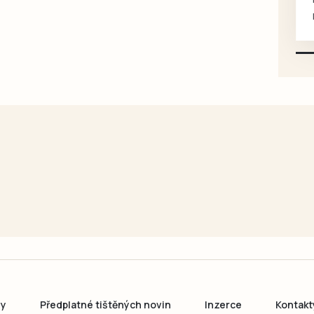
mazlivé, ihned k odběru.
ny
Předplatné tištěných novin
Inzerce
Kontakt