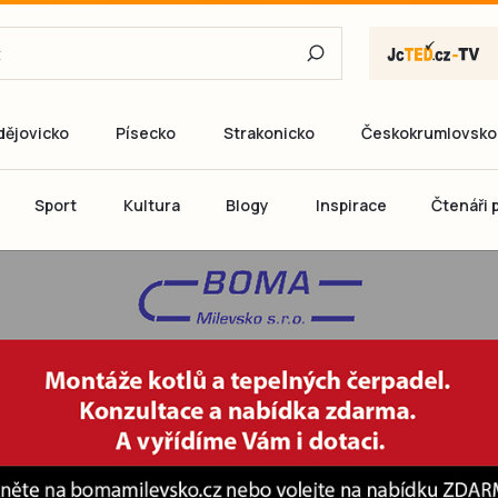
dějovicko
Písecko
Strakonicko
Českokrumlovsko
E-mail
Sport
Kultura
Blogy
Inspirace
Čtenáři p
Heslo
P
Přihlás
Ještě nemám ú