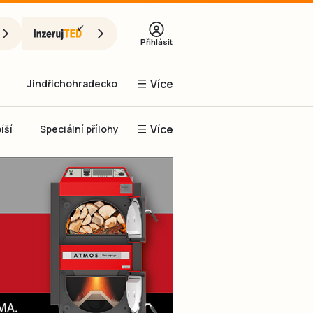
Přihlásit
Více
Jindřichohradecko
Více
íší
Speciální přílohy
Prachaticko
Inzerce
Obnovit heslo
řihlásit se
it se přes Facebook
čet, chci se
Registrovat