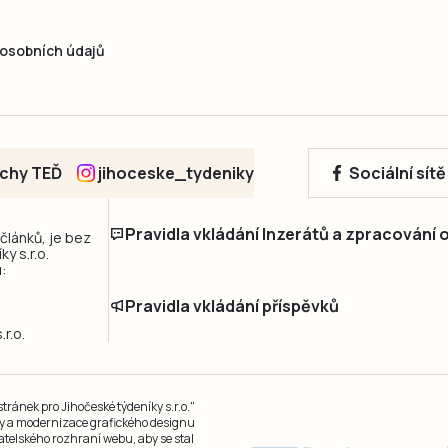
osobních údajů
echy TEĎ
jihoceske_tydeniky
Sociální sít
Pravidla vkládání Inzerátů a zpracování
 článků, je bez
y s.r.o.
:
Pravidla vkládání příspěvků
r.o.
ránek pro Jihočeské týdeníky s.r.o."
čky a modernizace grafického designu
atelského rozhraní webu, aby se stal