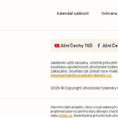
Kalendář událostí
Ochrana 
Jižní Čechy TEĎ
Jižní Č
Jakékoliv užití obsahu, včetně převzetí
souhlasu společnosti Jihočeské týdeník
zakázáno. Souhlas lze získat na e-mailu
neumann@jihocesketydeniky.cz
.
2026 © Copyright Jihočeské týdeníky s.
Hlavním cílem projektu „Nový vizuál webových st
je optimalizace vizuálního stylu stávající zna
webu
jcted.cz
. Akcentována je funkčnost uživ