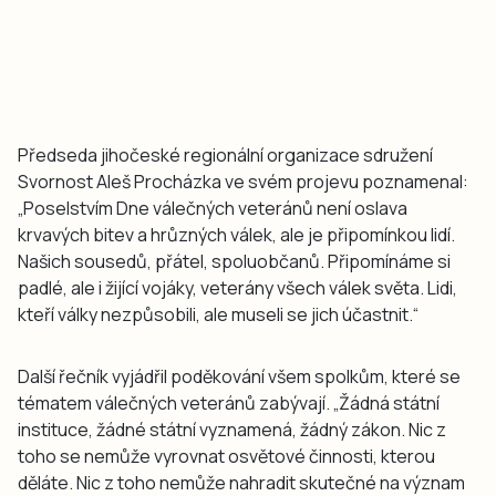
Předseda jihočeské regionální organizace sdružení
Svornost Aleš Procházka ve svém projevu poznamenal:
„Poselstvím Dne válečných veteránů není oslava
krvavých bitev a hrůzných válek, ale je připomínkou lidí.
Našich sousedů, přátel, spoluobčanů. Připomínáme si
padlé, ale i žijící vojáky, veterány všech válek světa. Lidi,
kteří války nezpůsobili, ale museli se jich účastnit.“
Další řečník vyjádřil poděkování všem spolkům, které se
tématem válečných veteránů zabývají. „Žádná státní
instituce, žádné státní vyznamená, žádný zákon. Nic z
toho se nemůže vyrovnat osvětové činnosti, kterou
děláte. Nic z toho nemůže nahradit skutečné na význam