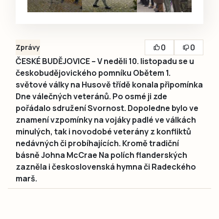
0
0
Zprávy
ČESKÉ BUDĚJOVICE – V neděli 10. listopadu se u
českobudějovického pomníku Obětem 1.
světové války na Husově třídě konala připomínka
Dne válečných veteránů. Po osmé ji zde
pořádalo sdružení Svornost. Dopoledne bylo ve
znamení vzpomínky na vojáky padlé ve válkách
minulých, tak i novodobé veterány z konfliktů
nedávných či probíhajících. Kromě tradiční
básně Johna McCrae Na polích flanderských
zazněla i československá hymna či Radeckého
marš.