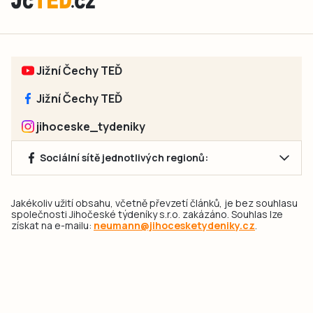
Jižní Čechy TEĎ
Jižní Čechy TEĎ
jihoceske_tydeniky
Sociální sítě jednotlivých regionů:
Jakékoliv užití obsahu, včetně převzetí článků, je bez souhlasu
společnosti Jihočeské týdeníky s.r.o. zakázáno. Souhlas lze
získat na e-mailu:
neumann@jihocesketydeniky.cz
.
2026 © Copyright Jihočeské týdeníky s.r.o.
Pravidla vkládání Inzerátů a zpracování osobních
údajů