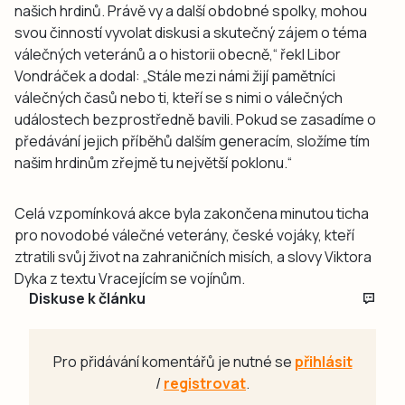
našich hrdinů. Právě vy a další obdobné spolky, mohou
svou činností vyvolat diskusi a skutečný zájem o téma
válečných veteránů a o historii obecně,“ řekl Libor
Vondráček a dodal: „Stále mezi námi žijí pamětníci
válečných časů nebo ti, kteří se s nimi o válečných
událostech bezprostředně bavili. Pokud se zasadíme o
předávání jejich příběhů dalším generacím, složíme tím
našim hrdinům zřejmě tu největší poklonu.“
Celá vzpomínková akce byla zakončena minutou ticha
pro novodobé válečné veterány, české vojáky, kteří
ztratili svůj život na zahraničních misích, a slovy Viktora
Dyka z textu Vracejícím se vojínům.
Diskuse k článku
Pro přidávání komentářů je nutné se
přihlásit
/
registrovat
.