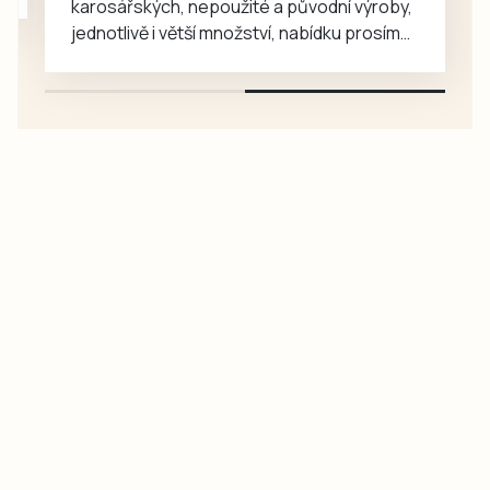
karosářských, nepoužité a původní výroby,
budějovické
jednotlivě i větší množství, nabídku prosím
Lidické ulici je…
pouze na e-mail: svorpi@seznam.cz.