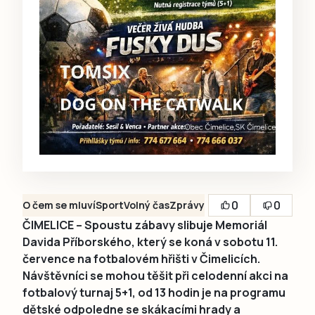
0
0
O čem se mluví
Sport
Volný čas
Zprávy
ČIMELICE – Spoustu zábavy slibuje Memoriál
Davida Příborského, který se koná v sobotu 11.
července na fotbalovém hřišti v Čimelicích.
Návštěvníci se mohou těšit při celodenní akci na
fotbalový turnaj 5+1, od 13 hodin je na programu
dětské odpoledne se skákacími hrady a