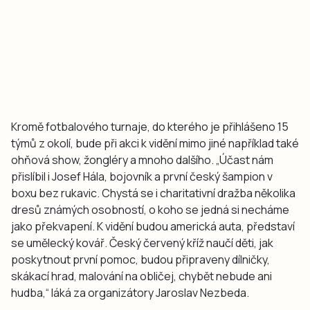
Kromě fotbalového turnaje, do kterého je přihlášeno 15
týmů z okolí, bude při akci k vidění mimo jiné například také
ohňová show, žongléry a mnoho dalšího. „Účast nám
přislíbil i Josef Hála, bojovník a první český šampion v
boxu bez rukavic. Chystá se i charitativní dražba několika
dresů známých osobností, o koho se jedná si necháme
jako překvapení. K vidění budou americká auta, představí
se umělecký kovář. Český červený kříž naučí děti, jak
poskytnout první pomoc, budou připraveny dílničky,
skákací hrad, malování na obličej, chybět nebude ani
hudba,“ láká za organizátory Jaroslav Nezbeda.