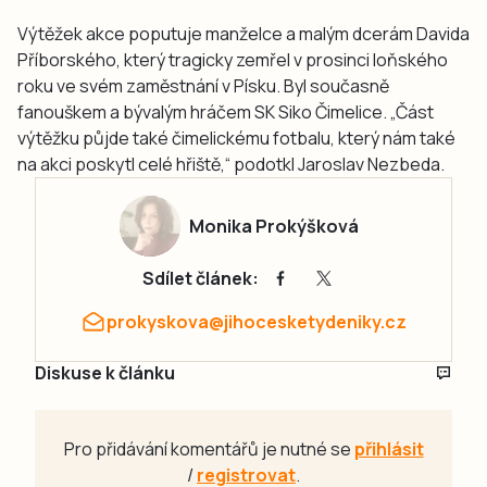
Výtěžek akce poputuje manželce a malým dcerám Davida
Příborského, který tragicky zemřel v prosinci loňského
roku ve svém zaměstnání v Písku. Byl současně
fanouškem a bývalým hráčem SK Siko Čimelice. „Část
výtěžku půjde také čimelickému fotbalu, který nám také
na akci poskytl celé hřiště,“ podotkl Jaroslav Nezbeda.
Monika Prokýšková
Sdílet článek:
prokyskova@jihocesketydeniky.cz
Diskuse k článku
Pro přidávání komentářů je nutné se
přihlásit
/
registrovat
.