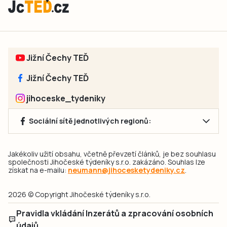
Jižní Čechy TEĎ
Jižní Čechy TEĎ
jihoceske_tydeniky
Sociální sítě jednotlivých regionů:
Jakékoliv užití obsahu, včetně převzetí článků, je bez souhlasu
společnosti Jihočeské týdeníky s.r.o. zakázáno. Souhlas lze
získat na e-mailu:
neumann@jihocesketydeniky.cz
.
2026 © Copyright Jihočeské týdeníky s.r.o.
Pravidla vkládání Inzerátů a zpracování osobních
údajů