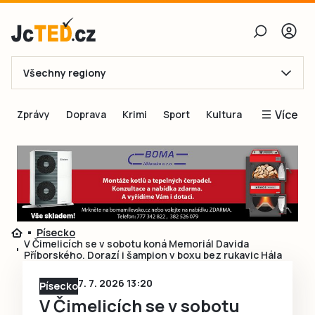
Všechny regiony
E-mail
Více
Zprávy
Doprava
Krimi
Sport
Kultura
Heslo
Blogy
Obnovit heslo
Inspirace
Čtenáři píší
Přihlásit se
Speciální přílohy
Písecko
Přihlásit se přes Facebook
Inzerce
V Čimelicích se v sobotu koná Memoriál Davida
Příborského. Dorazí i šampion v boxu bez rukavic Hála
Ještě nemám účet, chci se
Registrovat
7. 7. 2026 13:20
Písecko
V Čimelicích se v sobotu