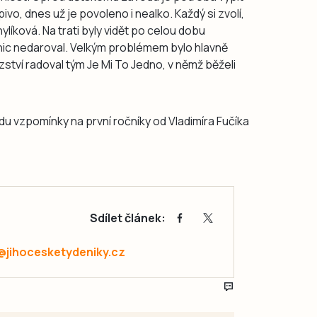
 pivo, dnes už je povoleno i nealko. Každý si zvolí,
líková. Na trati byly vidět po celou dobu
 nic nedaroval. Velkým problémem bylo hlavně
ězství radoval tým Je Mi To Jedno, v němž běželi
u vzpomínky na první ročníky od Vladimíra Fučíka
Sdílet článek:
@jihocesketydeniky.cz