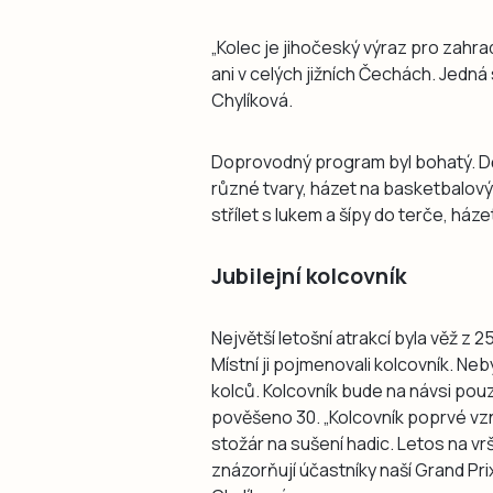
„Kolec je jihočeský výraz pro zahra
ani v celých jižních Čechách. Jedná
Chylíková.
Doprovodný program byl bohatý. Dět
různé tvary, házet na basketbalový 
střílet s lukem a šípy do terče, ház
Jubilejní kolcovník
Největší letošní atrakcí byla věž z
Místní ji pojmenovali kolcovník. Ne
kolců. Kolcovník bude na návsi pouze
pověšeno 30. „Kolcovník poprvé vznik
stožár na sušení hadic. Letos na vr
znázorňují účastníky naší Grand Prix.