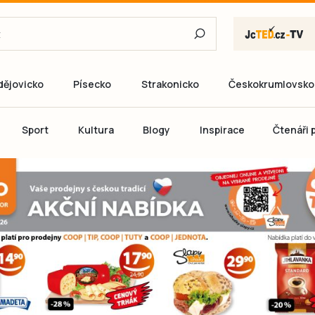
dějovicko
Písecko
Strakonicko
Českokrumlovsko
E-mail
Sport
Kultura
Blogy
Inspirace
Čtenáři p
Heslo
P
Přihlás
Ještě nemám ú