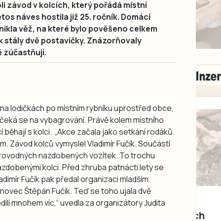
i závod v kolcích, který pořádá místní
os náves hostila již 25. ročník. Domácí
vznikla věž, na které bylo pověšeno celkem
k stály dvě postavičky. Znázorňovaly
ě zúčastňují.
 na lodičkách po místním rybníku uprostřed obce,
 čeká se na vybagrování. Právě kolem místního
í běhají s kolci. „Akce začala jako setkání rodáků.
m. Závod kolců vymyslel Vladimír Fučík. Součástí
provodných nazdobených vozítek. To trochu
azdobenými kolci. Před zhruba patnácti lety se
adimír Fučík pak předal organizaci mladším.
novec Štěpán Fučík. Teď se toho ujala dvě
Milevsko
ílí mnohem víc,“ uvedla za organizátory Judita
Zdarma / za odvoz
Daruji do dobrých