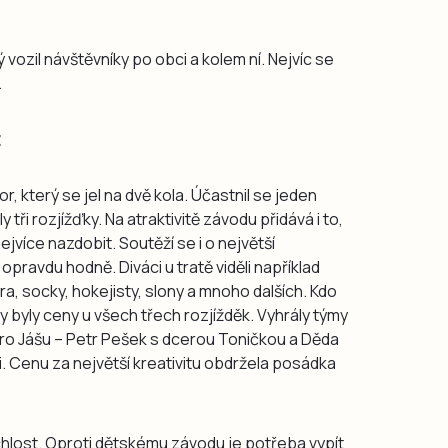
ý vozil návštěvníky po obci a kolem ní. Nejvíc se
.
t
r, který se jel na dvě kola. Účastnil se jeden
 tři rozjížďky. Na atraktivitě závodu přidává i to,
ejvíce nazdobit. Soutěží se i o největší
opravdu hodně. Diváci u tratě viděli například
ra, socky, hokejisty, slony a mnoho dalších. Kdo
 byly ceny u všech třech rozjížděk. Vyhrály týmy
 Pro Jášu – Petr Pešek s dcerou Toničkou a Děda
. Cenu za největší kreativitu obdržela posádka
ychlost. Oproti dětskému závodu je potřeba vypít