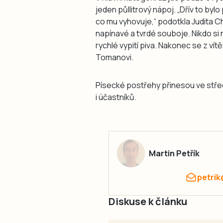
jeden půllitrový nápoj. „Dřív to bylo
co mu vyhovuje,“ podotkla Judita Chy
napínavé a tvrdé souboje. Nikdo si
rychlé vypití piva. Nakonec se z vít
Tomanovi.
Písecké postřehy přinesou ve střed
i účastníků.
Martin Petřík
petrik
Diskuse k článku