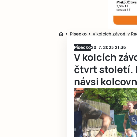
Písecko
V kolcích závodí v Ra
Písecko
20. 7. 2025 21:36
V kolcích záv
čtvrt století.
návsi kolcovn