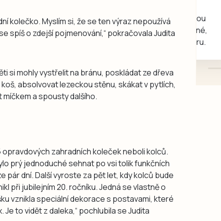
rukou kotě
Daruji do dobrých rukou
dní kolečko. Myslím si, že se ten výraz nepoužívá
kotě-kočka, odčervené,
 se spíš o zdejší pojmenování,“ pokračovala Judita
mazlivé, ihned k odběru.
i si mohly vystřelit na bránu, poskládat ze dřeva
koš, absolvovat lezeckou stěnu, skákat v pytlích,
et míčkem a spousty dalšího.
 25 opravdových zahradních koleček neboli kolců.
bylo prý jednoduché sehnat po vsi tolik funkčních
 pár dní. Další vyroste za pět let, kdy kolců bude
l při jubilejním 20. ročníku. Jedná se vlastně o
šku vznikla speciální dekorace s postavami, které
 Je to vidět z daleka,“ pochlubila se Judita