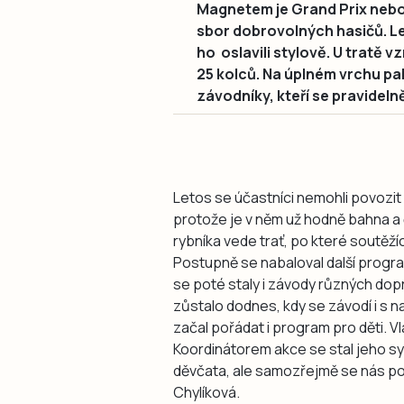
Magnetem je Grand Prix nebol
sbor dobrovolných hasičů. Let
ho oslavili stylově. U tratě 
25 kolců. Na úplném vrchu pa
závodníky, kteří se pravideln
Letos se účastníci nemohli povozit
protože je v něm už hodně bahna a
rybníka vede trať, po které soutěžíc
Postupně se nabaloval další progra
se poté staly i závody různých do
zůstalo dodnes, kdy se závodí i s n
začal pořádat i program pro děti. Vl
Koordinátorem akce se stal jeho sy
děvčata, ale samozřejmě se nás pod
Chylíková.