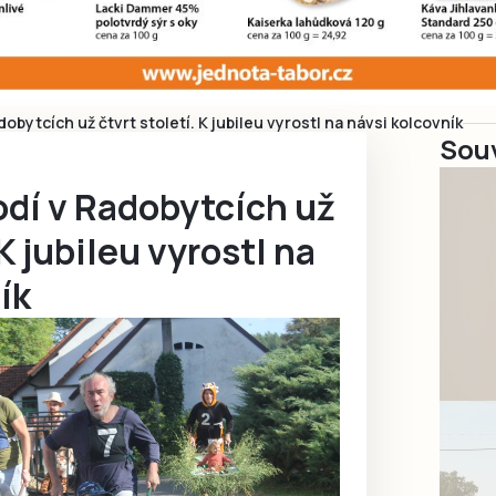
dobytcích už čtvrt století. K jubileu vyrostl na návsi kolcovník
Souv
odí v Radobytcích už
 K jubileu vyrostl na
ík