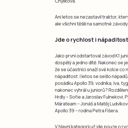
Chylíková.
Ani letos se nezastavil traktor, kter
ale všichni těšili na samotné závody
Jde o rychlost i nápaditos
Jako první odstartoval závod K1 junio
dospělý a jedno dítě. Nakonec se jely
že se účastníci snaží své kolce co n
nápaditost. I letos se sešlo nápadů 
posádku Apollo 39, vodníka, lva, tyg
nakonec vyhrál u juniorů? Rozděleny
Hrdly – Sofie a Jaroslav Fulnekovi,
Márateam – Jonáš a Matěj Ludvíkovi
Apollo 39 – rodina Petra Fišera.
V hlavní kategorii už jde pouze o r