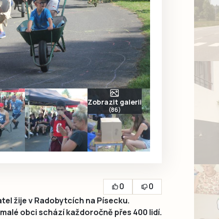
Zobrazit galerii
(86)
0
0
el žije v Radobytcích na Písecku.
 malé obci schází každoročně přes 400 lidí.