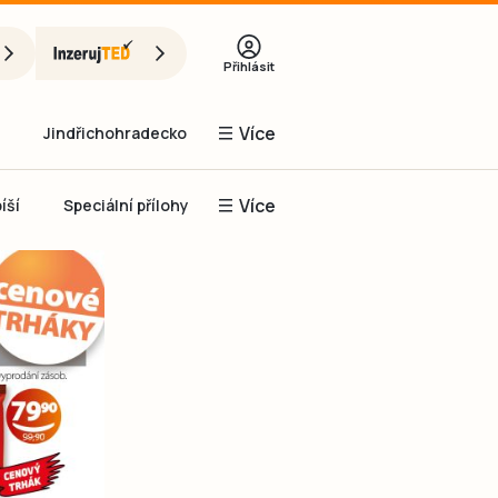
Přihlásit
Více
Jindřichohradecko
Více
íší
Speciální přílohy
Prachaticko
Inzerce
Obnovit heslo
řihlásit se
it se přes Facebook
čet, chci se
Registrovat