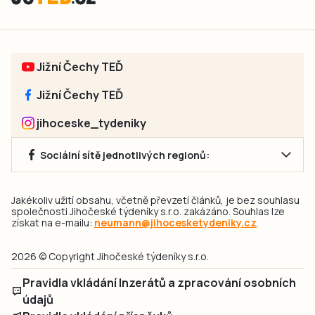
Jižní Čechy TEĎ
Jižní Čechy TEĎ
jihoceske_tydeniky
Sociální sítě jednotlivých regionů:
Jakékoliv užití obsahu, včetně převzetí článků, je bez souhlasu
společnosti Jihočeské týdeníky s.r.o. zakázáno. Souhlas lze
získat na e-mailu:
neumann@jihocesketydeniky.cz
.
2026 © Copyright Jihočeské týdeníky s.r.o.
Pravidla vkládání Inzerátů a zpracování osobních
údajů