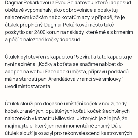
Dagmar Pekárkovou a Evou Soldátovou, které i doposud
obětavě vypomáhaly jako dobrovolnice a poskytují
nalezeným kočkám nebo koťatům azyl v případě, že je
útulek přeplněný. Dagmar Pekárkové město také
poskytlo dar 2400 korun na náklady, které měla s krmením
a péčí o nalezené kočky doposud.
Útulek byl otevřen s kapacitou 15 zvířat a tato kapacita je
nyní naplněna. „Kočky a koťata se snažíme nabízet do
adopce na webu i Facebooku města, přípravu podkladů
má na starosti paní Árendášová v rámci své smlouvy,“
uvedl místostarosta.
Útulek slouží pro dočasné umístění koček v nouzi, tedy
koček zraněných, opuštěných koťat, koček šlechtěných,
nalezených v katastru Milevska, u kterých je zřejmé, že
mají majitele, který jen není momentálně známý. Dále
útulek slouží jako azyl pro rekonvalescenci kastrovaných