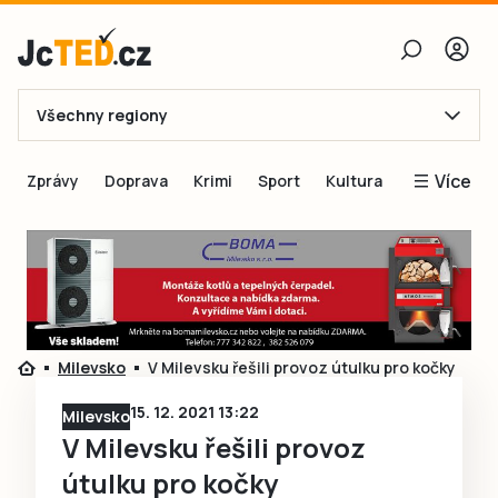
Všechny regiony
E-mail
Více
Zprávy
Doprava
Krimi
Sport
Kultura
Heslo
Blogy
Obnovit heslo
Inspirace
Čtenáři píší
Přihlásit se
Speciální přílohy
Milevsko
V Milevsku řešili provoz útulku pro kočky
Přihlásit se přes Facebook
Inzerce
15. 12. 2021 13:22
Milevsko
Ještě nemám účet, chci se
Registrovat
V Milevsku řešili provoz
útulku pro kočky