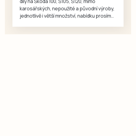
díly na Škoda 100, Š105, Š120, mimo
karosářských, nepoužité a původní výroby,
jednotlivě i větší množství, nabídku prosím
pouze na e-mail: svorpi@seznam.cz.