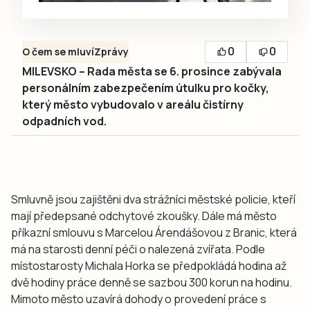
0
0
O čem se mluví
Zprávy
MILEVSKO – Rada města se 6. prosince zabývala
personálním zabezpečením útulku pro kočky,
který město vybudovalo v areálu čistírny
odpadních vod.
Smluvně jsou zajištěni dva strážníci městské policie, kteří
mají předepsané odchytové zkoušky. Dále má město
příkazní smlouvu s Marcelou Árendášovou z Branic, která
má na starosti denní péči o nalezená zvířata. Podle
místostarosty Michala Horka se předpokládá hodina až
dvě hodiny práce denně se sazbou 300 korun na hodinu.
Mimoto město uzavírá dohody o provedení práce s