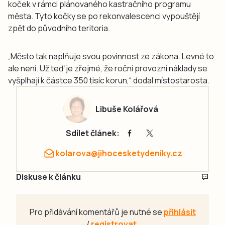
koček v rámci plánovaného kastračního programu
města. Tyto kočky se po rekonvalescenci vypouštějí
zpět do původního teritoria.
„Město tak naplňuje svou povinnost ze zákona. Levné to
ale není. Už teď je zřejmé, že roční provozní náklady se
vyšplhají k částce 350 tisíc korun,“ dodal místostarosta.
Libuše Kolářová
Sdílet článek:
kolarova@jihocesketydeniky.cz
Diskuse k článku
Pro přidávání komentářů je nutné se
přihlásit
/
registrovat
.