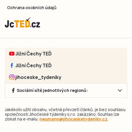
Ochrana osobních údajů
Jižní Čechy TEĎ
Jižní Čechy TEĎ
jihoceske_tydeniky
Sociální sítě jednotlivých regionů:
Jakékoliv užití obsahu, včetně převzetí článků, je bez souhlasu
společnosti Jihočeské týdeníky s.r.o. zakázáno. Souhlas lze
získat na e-mailu:
neumann@jihocesketydeniky.cz
.