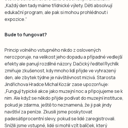
„Každý den tady máme třídnické výlety. Děti absolvují
edukační program, ale pak si mohou prohlédnout i
expozice.“
Bude to fungovat?
Princip volného vstupného nikdo z oslovených
nerozporuje, na velikost jeho dopadu a případné vedlejší
efekty ale panují rozdílné názory. Dačický ředitel Rychlík
zmiňuje zkušenost, kdy mnoho lidí přijde ve vyhrazený
den, ale zbytek týdne je návštěvnost mizivá. Starosta
Jindřichova Hradce Michal Kozár zase upozorňuje:
„Fungují typické akce jako muzejní noc a připojujeme se k
nim. Ale když se někdo přijde podívat do muzejní instituce,
pokud je zdarma, ještě to neznamená, že ji pak jindy
navštíví za peníze. Zkusili jsme poskytovat
padesátiprocentní slevy, pokud se lidé zaregistrovali.
Snížili jsme vstupné, lidé si mohli vzít balíček, který