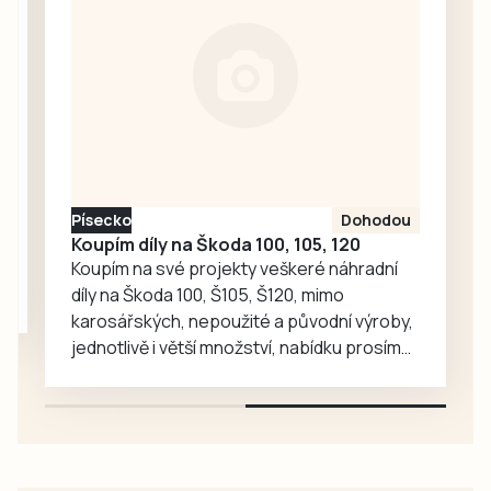
se žádostí o
vysvětlení.
Ředitelka odboru
komunikace Nela
Friebová
odpověděla.
Písecko
Dohodou
Koupím díly na Škoda 100, 105, 120
Koupím na své projekty veškeré náhradní
díly na Škoda 100, Š105, Š120, mimo
karosářských, nepoužité a původní výroby,
jednotlivě i větší množství, nabídku prosím
pouze na e-mail: svorpi@seznam.cz.