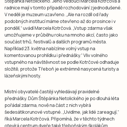
Štěpánka Netolického. Jeho vedoucí Marcela Kotrčová a
radnice mají v tomto případě rozhodování zjednodušené.
V neděli je muzeum uzavřeno. „Ale na rozdíl od řady
podobných institucí máme otevřeno až do prosince i v
pondělí,“ uvádí Marcela Kotrčová. „Vstup zdarma však
umožňujeme v průběhu roku na mnoho akcí, často jako
součást trhů, festivalů a dalších programů města.
Například 23. května nabízíme volný vstup na
komentovanou prohlídku i přednášky.“ Vliv volného
vstupného na návštěvnost se podle Kotrčové odhaduje
složitě, protože Třeboň je extrémně nasycená turisty a
lázeňskými hosty.
Místní obyvatelé častěji vyhledávají pravidelné
přednášky. Dům Štěpánka Netolického je po dlouhá léta
pořádal zdarma, nově na část z nich vybírá
šedesátikorunové vstupné. „Uvidíme, jak lidé zareagují,“
říká Marcela Kotrčová. Připomíná, že v těchto týdnech
otevírá centrum dveře také třeboňským školákům.