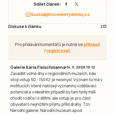
Sdílet článek:
busta@jihocesketydeniky.cz
Diskuse k článku
2
Pro přidávání komentářů je nutné se
přihlásit
/
registrovat
.
Galerie Karla Fleischmanna
14. 5. 2026 19:12
Zavádět volné dny v regionálních muzeích, kde
stojí vstup 50 - 150 Kč je nesmysl. Význam to má v
institucích, které nabízejí významný vzdělávací
potenciál a v ideálním případě by tam tedy měli
chodit rodiče i s dětmi, ale vstup je pro část
obyvatel s nejnižšími příjmy příliš drahý. Tzn.
Národní galerie, Národní muzeum apod.