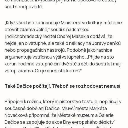
úřad neodpověděl.
„Když všechno zafinancuje Ministerstvo kultury, můžeme
otevřít zdarma úplně,“ soudí s nadsázkou
jindřichohradecký ředitel Ondřej Mašek a dodává, že
nejde jen o vstupné, ale také o náklady na úpravy ceníků
nebo propagačních nástrojů. Podobně jako radnice
argumentuje vstřícnou výší vstupného. „Přijde na sto
korun, rodinné vstupné činí dvě stě a děti do šesti let mají
vstup zdarma. Co je dnes sto korun?“
Také Dačice počítají, Třeboň se rozhodovat nemusí
Připojení k režimu, který ministerstvo testuje, neplánují v
současné době ani Dačice. Mluvčí města Markéta
Nováčková připomíná, že Městské muzeum a Galerie
Dačice se zapojuje do akce Dny evropského dědictví