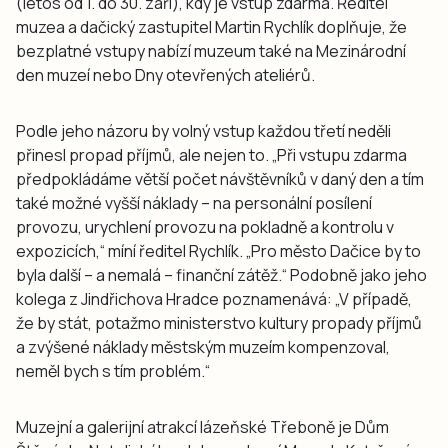
(letos od 1. do 30. září), kdy je vstup zdarma. Ředitel
muzea a dačický zastupitel Martin Rychlík doplňuje, že
bezplatné vstupy nabízí muzeum také na Mezinárodní
den muzeí nebo Dny otevřených ateliérů.
Podle jeho názoru by volný vstup každou třetí neděli
přinesl propad příjmů, ale nejen to. „Při vstupu zdarma
předpokládáme větší počet návštěvníků v daný den a tím
také možné vyšší náklady – na personální posílení
provozu, urychlení provozu na pokladně a kontrolu v
expozicích,“ míní ředitel Rychlík. „Pro město Dačice by to
byla další – a nemalá – finanční zátěž.“ Podobně jako jeho
kolega z Jindřichova Hradce poznamenává: „V případě,
že by stát, potažmo ministerstvo kultury propady příjmů
a zvýšené náklady městským muzeím kompenzoval,
neměl bych s tím problém.“
Muzejní a galerijní atrakcí lázeňské Třeboně je Dům