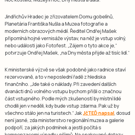
Jindřichův Hradec je zřizovatelem Domu gobelínů,
Planetária Františka Nušla a Muzea fotografie a
moderních obrazových médií. Ředitel Ondřej Mašek
připomíná hojné vernisáže výstav, na něž je vstup volný,
nebo události jako Fotofest. „Zájem o tyto akce je,“
potvrzuje Ondřej Mašek, „na Dny města přijde až tisíc lidí.“
K ministerské výzvě se však podobně jako radnice staví
rezervovaně, a to v neposlední řadě z hlediska
finančního. „Jde také o náklady. Při zavedení dalších
dvanácti dnů volného vstupu bychom přišli o značnou
část vstupného. Podle mých zkušeností by místní lidé
chodili jen v neděli, kdy bude vstup zdarma. Pak už by
všechno stálo jen na turistech.“ Jak
JčTEĎ napsal
, dosud
není jasné, zda ministerstvo regionální muzea a galerie
podpoří, za jakých podmínek a jestli počítá s
kompenzacemi výpadku příjmů. Na opakované dotazy