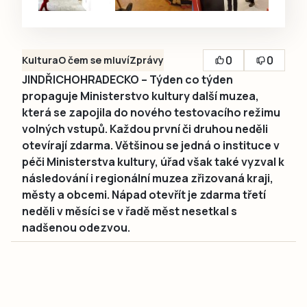
0
0
Kultura
O čem se mluví
Zprávy
JINDŘICHOHRADECKO – Týden co týden
propaguje Ministerstvo kultury další muzea,
která se zapojila do nového testovacího režimu
volných vstupů. Každou první či druhou neděli
otevírají zdarma. Většinou se jedná o instituce v
péči Ministerstva kultury, úřad však také vyzval k
následování i regionální muzea zřizovaná kraji,
městy a obcemi. Nápad otevřít je zdarma třetí
neděli v měsíci se v řadě měst nesetkal s
nadšenou odezvou.