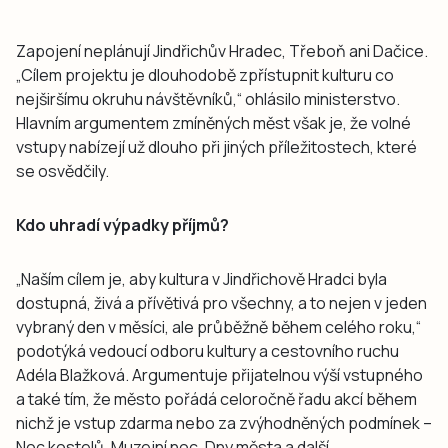
Zapojení neplánují Jindřichův Hradec, Třeboň ani Dačice.
„Cílem projektu je dlouhodobě zpřístupnit kulturu co
nejširšímu okruhu návštěvníků,“ ohlásilo ministerstvo.
Hlavním argumentem zmíněných měst však je, že volné
vstupy nabízejí už dlouho při jiných příležitostech, které
se osvědčily.
Kdo uhradí výpadky příjmů?
„Naším cílem je, aby kultura v Jindřichově Hradci byla
dostupná, živá a přívětivá pro všechny, a to nejen v jeden
vybraný den v měsíci, ale průběžně během celého roku,“
podotýká vedoucí odboru kultury a cestovního ruchu
Adéla Blažková. Argumentuje přijatelnou výší vstupného
a také tím, že město pořádá celoročně řadu akcí během
nichž je vstup zdarma nebo za zvýhodněných podmínek –
Noc kostelů, Muzejní noc, Dny města a další.