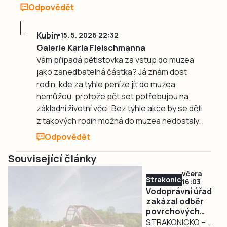
Odpovědět
Kubin
15. 5. 2026 22:32
Galerie Karla Fleischmanna
Vám připadá pětistovka za vstup do muzea
jako zanedbatelná částka? Já znám dost
rodin, kde za tyhle peníze jít do muzea
nemůžou, protože pět set potřebujou na
základní životní věci. Bez týhle akce by se děti
z takových rodin možná do muzea nedostaly.
Odpovědět
Související články
včera
Strakonicko
16:03
Vodoprávní úřad
zakázal odběr
povrchových
vod na
STRAKONICKO – V