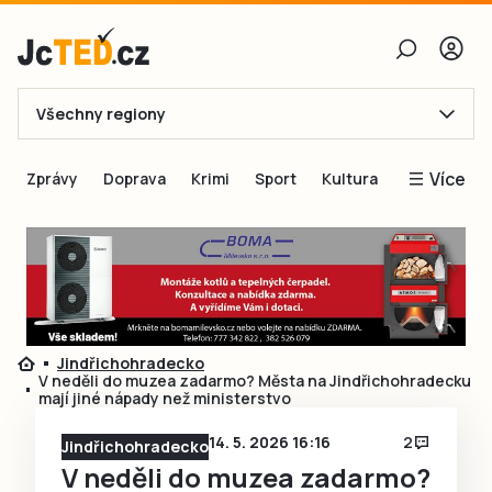
Všechny regiony
E-mail
Více
Zprávy
Doprava
Krimi
Sport
Kultura
Heslo
Blogy
Obnovit heslo
Inspirace
Čtenáři píší
Přihlásit se
Speciální přílohy
Jindřichohradecko
Přihlásit se přes Facebook
Inzerce
V neděli do muzea zadarmo? Města na Jindřichohradecku
mají jiné nápady než ministerstvo
Ještě nemám účet, chci se
Registrovat
14. 5. 2026 16:16
2
Jindřichohradecko
V neděli do muzea zadarmo?