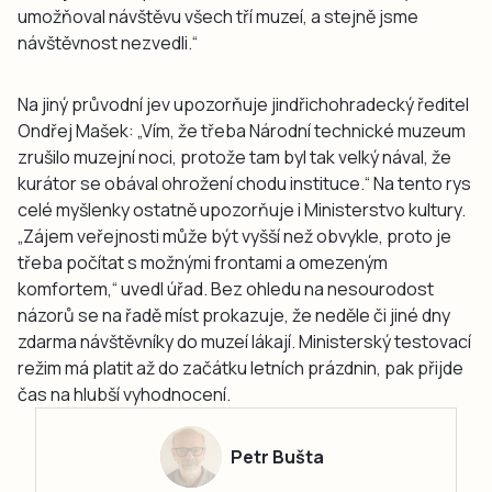
umožňoval návštěvu všech tří muzeí, a stejně jsme
návštěvnost nezvedli.“
Na jiný průvodní jev upozorňuje jindřichohradecký ředitel
Ondřej Mašek: „Vím, že třeba Národní technické muzeum
zrušilo muzejní noci, protože tam byl tak velký nával, že
kurátor se obával ohrožení chodu instituce.“ Na tento rys
celé myšlenky ostatně upozorňuje i Ministerstvo kultury.
„Zájem veřejnosti může být vyšší než obvykle, proto je
třeba počítat s možnými frontami a omezeným
komfortem,“ uvedl úřad. Bez ohledu na nesourodost
názorů se na řadě míst prokazuje, že neděle či jiné dny
zdarma návštěvníky do muzeí lákají. Ministerský testovací
režim má platit až do začátku letních prázdnin, pak přijde
čas na hlubší vyhodnocení.
Petr Bušta