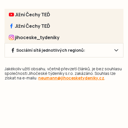
Jižní Čechy TEĎ
Jižní Čechy TEĎ
jihoceske_tydeniky
Sociální sítě jednotlivých regionů:
Jakékoliv užití obsahu, včetně převzetí článků, je bez souhlasu
společnosti Jihočeské týdeníky s.r.o. zakázáno. Souhlas lze
získat na e-mailu:
neumann@jihocesketydeniky.cz
.
2026 © Copyright Jihočeské týdeníky s.r.o.
Pravidla vkládání Inzerátů a zpracování osobních
údajů
Pravidla vkládání příspěvků