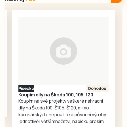
bazénku plné
prostor pro
kamarádského
každodenní
škádlení
setkávání,
medvědích přátel
odpočinek i
Joeyho a
společné aktivity.
Chandlera má v
táborské
zoologické
zahradě velký
ohlas. Zájem o
medvědy baribaly
vzrostl. Zoo se
proto rozhodla, že
Písecko
Dohodou
je zájemcům
Koupím díly na Škoda 100, 105, 120
představí
Koupím na své projekty veškeré náhradní
mnohem…
díly na Škoda 100, Š105, Š120, mimo
karosářských, nepoužité a původní výroby,
jednotlivě i větší množství, nabídku prosím