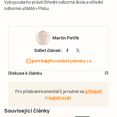
Vybojovala ho právě Střední odborná škola a střední
odborné učiliště v Písku.
Martin Petřík
Sdílet článek:
petrik@jihocesketydeniky.cz
Diskuse k článku
Pro přidávání komentářů je nutné se
přihlásit
/
registrovat
.
Související články