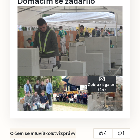
Domácím se zadařilo
Zobrazit galerii
(44)
4
1
O čem se mluví
Školství
Zprávy