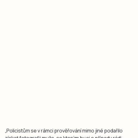
„Policistům se v rámci prověřování mimo jiné podařilo
získat fotografii muže, se kterým by si o případu rádi