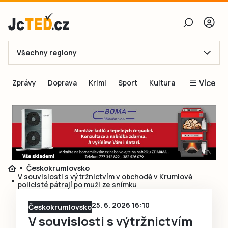
Všechny regiony
E-mail
Více
Zprávy
Doprava
Krimi
Sport
Kultura
Heslo
Blogy
Obnovit heslo
Inspirace
Čtenáři píší
Přihlásit se
Speciální přílohy
Českokrumlovsko
Přihlásit se přes Facebook
Inzerce
V souvislosti s výtržnictvím v obchodě v Krumlově
policisté pátrají po muži ze snímku
Ještě nemám účet, chci se
Registrovat
25. 6. 2026 16:10
Českokrumlovsko
V souvislosti s výtržnictvím