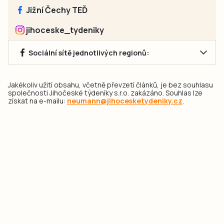
Jižní Čechy TEĎ
jihoceske_tydeniky
Sociální sítě jednotlivých regionů:
Jakékoliv užití obsahu, včetně převzetí článků, je bez souhlasu
společnosti Jihočeské týdeníky s.r.o. zakázáno. Souhlas lze
získat na e-mailu:
neumann@jihocesketydeniky.cz
.
2026 © Copyright Jihočeské týdeníky s.r.o.
Pravidla vkládání Inzerátů a zpracování osobních
údajů
Pravidla vkládání příspěvků
Hlavním cílem projektu „Nový vizuál webových stránek pro Jihočeské
týdeníky s.r.o." je optimalizace vizuálního stylu stávající značky a
modernizace grafického designu webu
jcted.cz
. Akcentována je funkčnost