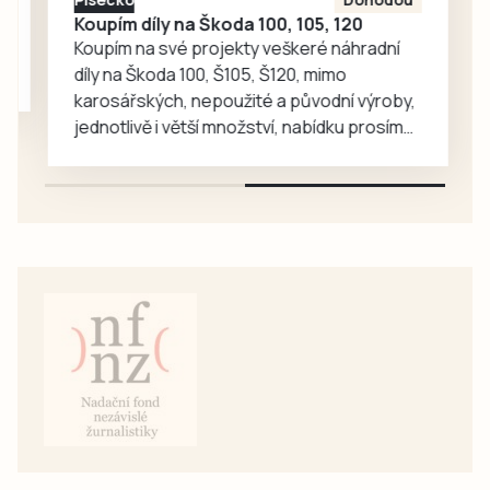
Koupím díly na Škoda 100, 105, 120
Koupím na své projekty veškeré náhradní
díly na Škoda 100, Š105, Š120, mimo
karosářských, nepoužité a původní výroby,
jednotlivě i větší množství, nabídku prosím
pouze na e-mail: svorpi@seznam.cz.