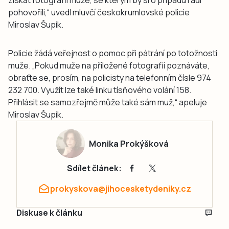
pohovořili,“ uvedl mluvčí českokrumlovské policie
Miroslav Šupík.
Policie žádá veřejnost o pomoc při pátrání po totožnosti
muže. „Pokud muže na přiložené fotografii poznáváte,
obraťte se, prosím, na policisty na telefonním čísle 974
232 700. Využít lze také linku tísňového volání 158.
Přihlásit se samozřejmě může také sám muž,“ apeluje
Miroslav Šupík.
Monika Prokýšková
Sdílet článek:
prokyskova@jihocesketydeniky.cz
Diskuse k článku