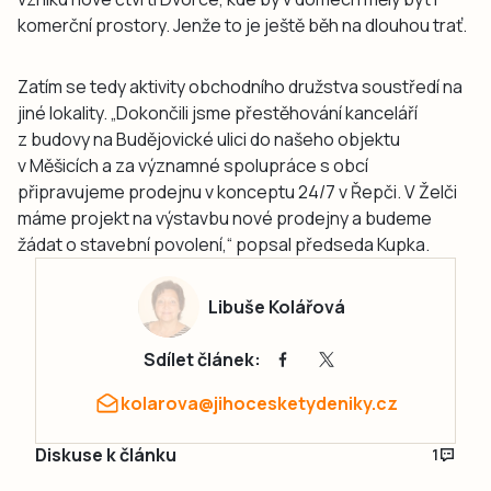
komerční prostory. Jenže to je ještě běh na dlouhou trať.
Zatím se tedy aktivity obchodního družstva soustředí na
jiné lokality. „Dokončili jsme přestěhování kanceláří
z budovy na Budějovické ulici do našeho objektu
v Měšicích a za významné spolupráce s obcí
připravujeme prodejnu v konceptu 24/7 v Řepči. V Želči
máme projekt na výstavbu nové prodejny a budeme
žádat o stavební povolení,“ popsal předseda Kupka.
Libuše Kolářová
Sdílet článek:
kolarova@jihocesketydeniky.cz
Diskuse k článku
1