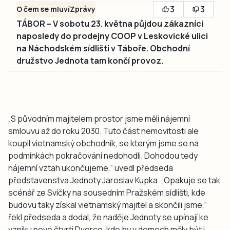
3
3
O čem se mluví
Zprávy
TÁBOR – V sobotu 23. května půjdou zákazníci
naposledy do prodejny COOP v Leskovické ulici
na Náchodském sídlišti v Táboře. Obchodní
družstvo Jednota tam končí provoz.
„S původním majitelem prostor jsme měli nájemní
smlouvu až do roku 2030. Tuto část nemovitosti ale
koupil vietnamský obchodník, se kterým jsme se na
podmínkách pokračování nedohodli. Dohodou tedy
nájemní vztah ukončujeme,“ uvedl předseda
představenstva Jednoty Jaroslav Kupka. „Opakuje se tak
scénář ze Svíčky na sousedním Pražském sídlišti, kde
budovu taky získal vietnamský majitel a skončili jsme,“
řekl předseda a dodal, že naděje Jednoty se upínají ke
vzniku nové čtvrti Dvorce, kde by v domech měly být i