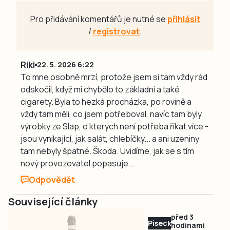
Pro přidávání komentářů je nutné se
přihlásit
/
registrovat
.
Riki
22. 5. 2026 6:22
To mne osobně mrzí, protože jsem si tam vždy rád
odskočil, když mi chybělo to základní a také
cigarety. Byla to hezká procházka, po rovině a
vždy tam měli, co jsem potřeboval, navíc tam byly
výrobky ze Slap, o kterých není potřeba říkat více -
jsou vynikající, jak salát, chlebíčky... a ani uzeniny
tam nebyly špatné. Škoda. Uvidíme, jak se s tím
nový provozovatel popasuje...
Odpovědět
Související články
před 3
Písecko
hodinami