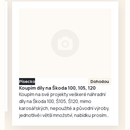
kamarádského
každodenní
škádlení
setkávání,
medvědích přátel
odpočinek i
Joeyho a
společné aktivity.
Chandlera má v
táborské
zoologické
zahradě velký
ohlas. Zájem o
medvědy baribaly
vzrostl. Zoo se
proto rozhodla, že
Písecko
Dohodou
je zájemcům
Koupím díly na Škoda 100, 105, 120
představí
Koupím na své projekty veškeré náhradní
mnohem…
díly na Škoda 100, Š105, Š120, mimo
karosářských, nepoužité a původní výroby,
jednotlivě i větší množství, nabídku prosím
pouze na e-mail: svorpi@seznam.cz.