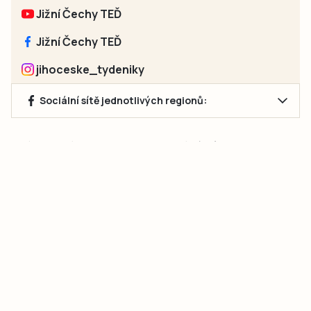
Jižní Čechy TEĎ
Jižní Čechy TEĎ
jihoceske_tydeniky
Sociální sítě jednotlivých regionů:
Jakékoliv užití obsahu, včetně převzetí článků, je bez souhlasu
společnosti Jihočeské týdeníky s.r.o. zakázáno. Souhlas lze
získat na e-mailu:
neumann@jihocesketydeniky.cz
.
2026 © Copyright Jihočeské týdeníky s.r.o.
Pravidla vkládání Inzerátů a zpracování osobních
údajů
Pravidla vkládání příspěvků