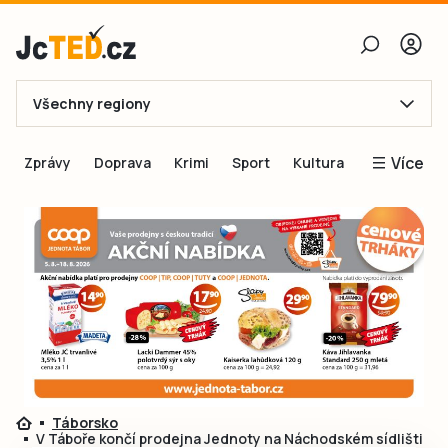
Všechny regiony
E-mail
Více
Zprávy
Doprava
Krimi
Sport
Kultura
Heslo
Blogy
Obnovit heslo
Inspirace
Čtenáři píší
Přihlásit se
Speciální přílohy
Přihlásit se přes Facebook
Inzerce
Ještě nemám účet, chci se
Registrovat
Táborsko
V Táboře končí prodejna Jednoty na Náchodském sídlišti