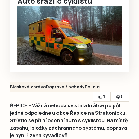
Auto srazilo cyklistu
Blesková zpráva
Doprava / nehody
Policie
1
0
ŘEPICE – Vážná nehoda se stala krátce po půl
jedné odpoledne u obce Řepice na Strakonicku.
Střetlo se při ní osobní auto s cyklistou. Na místě
zasahují složky záchranného systému, doprava
je nyní řízena kyvadlově.