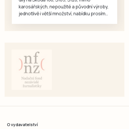
karosářských, nepoužité a původní výroby,
jednotlivě i větší množství, nabídku prosím
pouze na e-mail: svorpi@seznam.cz.
O vydavatelství