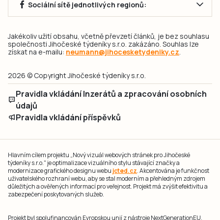
Sociální sítě jednotlivých regionů:
Jakékoliv užití obsahu, včetně převzetí článků, je bez souhlasu
společnosti Jihočeské týdeníky s.r.o. zakázáno. Souhlas lze
získat na e-mailu:
neumann@jihocesketydeniky.cz
.
2026 © Copyright Jihočeské týdeníky s.r.o.
Pravidla vkládání Inzerátů a zpracování osobních
údajů
Pravidla vkládání příspěvků
Hlavním cílem projektu „Nový vizuál webových stránek pro Jihočeské
týdeníky s.r.o." je optimalizace vizuálního stylu stávající značky a
modernizace grafického designu webu
jcted.cz
. Akcentována je funkčnost
uživatelského rozhraní webu, aby se stal moderním a přehledným zdrojem
důležitých a ověřených informací pro veřejnost. Projekt má zvýšit efektivitu a
zabezpečení poskytovaných služeb.
Projekt byl spolufinancován Evropskou unií z nástroje NextGenerationEU.