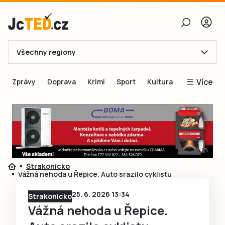
Všechny regiony
E-mail
Více
Zprávy
Doprava
Krimi
Sport
Kultura
Heslo
Blogy
Obnovit heslo
Inspirace
Čtenáři píší
Přihlásit se
Speciální přílohy
Strakonicko
Přihlásit se přes Facebook
Inzerce
Vážná nehoda u Řepice. Auto srazilo cyklistu
Ještě nemám účet, chci se
Registrovat
25. 6. 2026 13:34
Strakonicko
Vážná nehoda u Řepice.