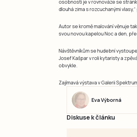
osobnosti je v rovnováze se stránko
dlouhá zima s rozcuchanými vlasy,“
Autor se kromě malování věnuje také
svou novou kapelou Noc a den, před
Návštěvníkům se hudební vystoupení 
Josef Kašpar v roli kytaristy a zpěv
obvykle.
Zajímavá výstava v Galerii Spektrum
Eva Výborná
Diskuse k článku