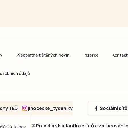
ny
Předplatné tištěných novin
Inzerce
Kontakt
osobních údajů
echy TEĎ
jihoceske_tydeniky
Sociální sít
Pravidla vkládání Inzerátů a zpracování
 článků, je bez