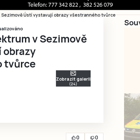
v Sezimově Ústí vystavují obrazy všestranného tvůrce
Souv
tualizováno
pektrum v Sezimově
í obrazy
 tvůrce
Zobrazit galerii
(24)
0
0