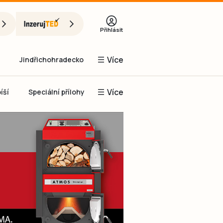
Přihlásit
Více
Jindřichohradecko
Více
íší
Speciální přílohy
Prachaticko
Inzerce
Obnovit heslo
řihlásit se
it se přes Facebook
čet, chci se
Registrovat