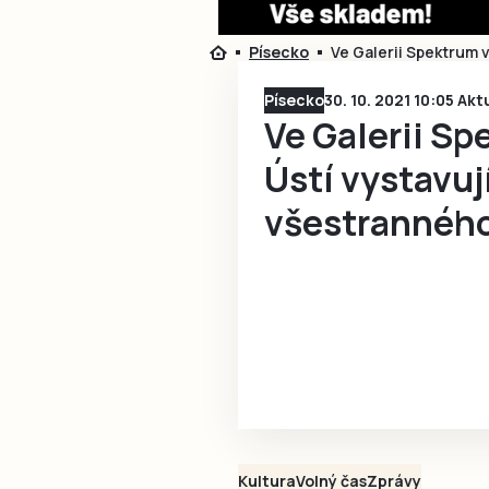
Písecko
Ve Galerii Spektrum 
Písecko
30. 10. 2021 10:05 Ak
Ve Galerii S
Ústí vystavuj
všestranného
Kultura
Volný čas
Zprávy