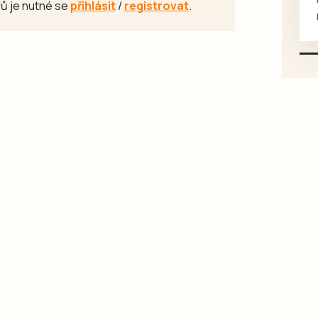
ů je nutné se
přihlásit
/
registrovat
.
mazlivé, ihned k odběru.