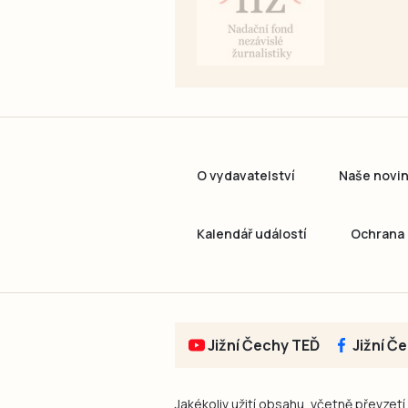
O vydavatelství
Naše novi
Kalendář událostí
Ochrana 
Jižní Čechy TEĎ
Jižní Č
Jakékoliv užití obsahu, včetně převzetí