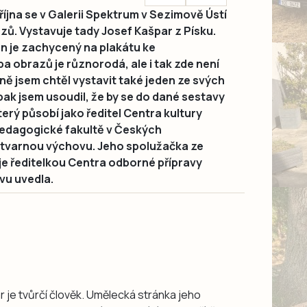
íjna se v Galerii Spektrum v Sezimově Ústí
zů. Vystavuje tady Josef Kašpar z Písku.
n je zachycený na plakátu ke
a obrazů je různorodá, ale i tak zde není
ně jsem chtěl vystavit také jeden ze svých
pak jsem usoudil, že by se do dané sestavy
terý působí jako ředitel Centra kultury
pedagogické fakultě v Českých
výtvarnou výchovu. Jeho spolužačka ze
 je ředitelkou Centra odborné přípravy
vu uvedla.
r je tvůrčí člověk. Umělecká stránka jeho