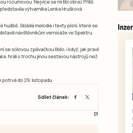
u rozumovou. Nejvíce se mi líbí obraz Příliš
 představila výtvarníka Lenka Hrušková.
 hudbě. Skládá melodie i texty písní, které se
stavili návštěvníkům vernisáže ve Spektru.
se sólovou zpěvačkou líbilo, i když, jak pravil
áka, hráli s trochu jinou sestavou nástrojů než
 potrvá do 29. listopadu.
Sdílet článek:
Milevsko
Zdarma / za odvoz
Daruji do dobrých
rukou kotě
Daruji do dobrých rukou
kotě-kočka, odčervené,