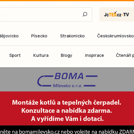
dějovicko
Písecko
Strakonicko
Českokrumlovsko
E-mail
Sport
Kultura
Blogy
Inspirace
Čtenáři p
Heslo
P
Přihlás
Ještě nemám ú