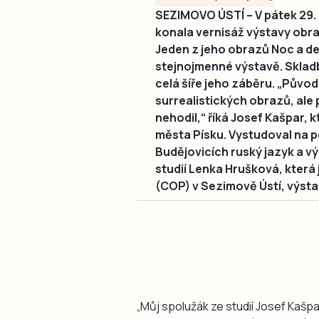
SEZIMOVO ÚSTÍ – V pátek 29. ř
konala vernisáž výstavy obra
Jeden z jeho obrazů Noc a de
stejnojmenné výstavě. Skladb
celá šíře jeho záběru. „Původ
surrealistických obrazů, ale 
nehodil,“ říká Josef Kašpar, k
města Písku. Vystudoval na 
Budějovicích ruský jazyk a 
studií Lenka Hrušková, která
(COP) v Sezimově Ústí, výsta
„Můj spolužák ze studií Josef Kašpa