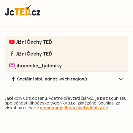
Jižní Čechy TEĎ
Jižní Čechy TEĎ
jihoceske_tydeniky
Sociální sítě jednotlivých regionů:
Jakékoliv užití obsahu, včetně převzetí článků, je bez souhlasu
společnosti Jihočeské týdeníky s.r.o. zakázáno. Souhlas lze
získat na e-mailu:
neumann@jihocesketydeniky.cz
.
2026 © Copyright Jihočeské týdeníky s.r.o.
Pravidla vkládání Inzerátů a zpracování osobních