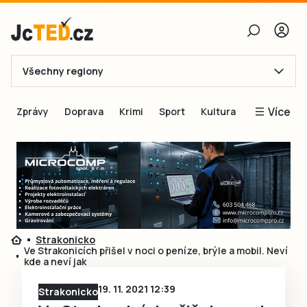
Všechny regiony
E-mail
Více
Zprávy
Doprava
Krimi
Sport
Kultura
Heslo
Blogy
Obnovit heslo
Inspirace
Čtenáři píší
Přihlásit se
Speciální přílohy
Přihlásit se přes Facebook
Inzerce
Strakonicko
Ve Strakonicích přišel v noci o peníze, brýle a mobil. Neví
Ještě nemám účet, chci se
Registrovat
kde a neví jak
19. 11. 2021 12:39
Strakonicko