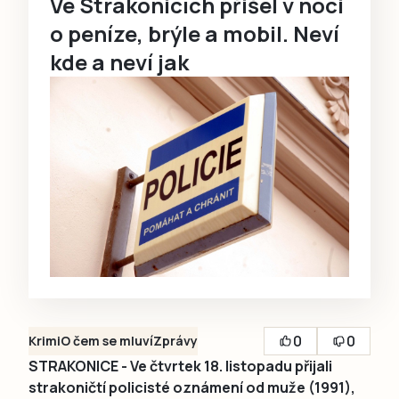
Ve Strakonicích přišel v noci
o peníze, brýle a mobil. Neví
kde a neví jak
0
0
Krimi
O čem se mluví
Zprávy
STRAKONICE - Ve čtvrtek 18. listopadu přijali
strakoničtí policisté oznámení od muže (1991),