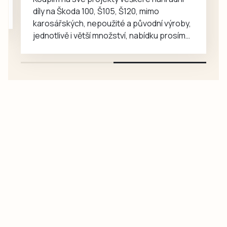
díly na Škoda 100, Š105, Š120, mimo
karosářských, nepoužité a původní výroby,
jednotlivě i větší množství, nabídku prosím
pouze na e-mail: svorpi@seznam.cz.