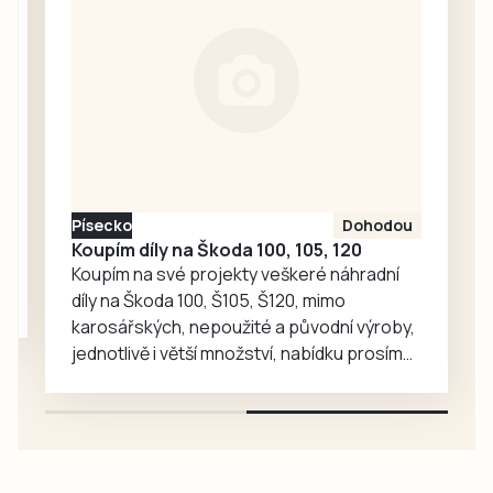
zavítaly děti z
dětské skupiny
Jesličky Milísek.
Děti přinášejí do
života seniorů
radost, ti jim na
oplátku vyprávějí
zajímavé příběhy.
Písecko
Dohodou
Koupím díly na Škoda 100, 105, 120
Koupím na své projekty veškeré náhradní
díly na Škoda 100, Š105, Š120, mimo
karosářských, nepoužité a původní výroby,
jednotlivě i větší množství, nabídku prosím
pouze na e-mail: svorpi@seznam.cz.