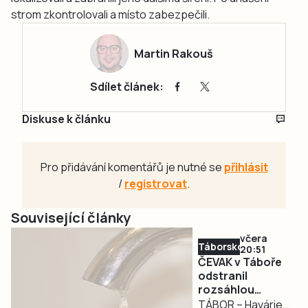
strom zkontrolovali a místo zabezpečili.
Martin Rakouš
Sdílet článek:
Diskuse k článku
Pro přidávání komentářů je nutné se
přihlásit
/
registrovat
.
Související články
včera
Táborsko
20:51
ČEVAK v Táboře
odstranil
rozsáhlou
havárii a v půl
TÁBOR – Havárie