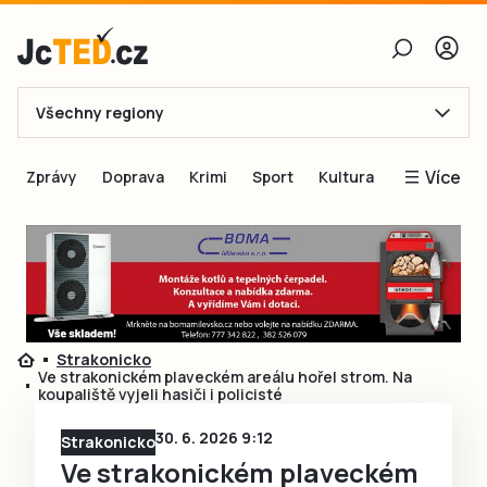
Všechny regiony
E-mail
Více
Zprávy
Doprava
Krimi
Sport
Kultura
Heslo
Blogy
Obnovit heslo
Inspirace
Čtenáři píší
Přihlásit se
Speciální přílohy
Strakonicko
Přihlásit se přes Facebook
Inzerce
Ve strakonickém plaveckém areálu hořel strom. Na
koupaliště vyjeli hasiči i policisté
Ještě nemám účet, chci se
Registrovat
30. 6. 2026 9:12
Strakonicko
Ve strakonickém plaveckém