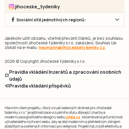
jihoceske_tydeniky
Sociální sítě jednotlivých regionů:
Jakékoliv užití obsahu, včetně převzetí článků, je bez souhlasu
společnosti Jihočeské týdeníky s.r.o. zakázáno. Souhlas lze
získat na e-mailu:
neumann@jihocesketydeniky.cz
.
2026 © Copyright Jihočeské týdeníky s.r.o.
Pravidla vkládání Inzerátů a zpracování osobních
údajů
Pravidla vkládání příspěvků
Hlavním cílem projektu „Nový vizuál webových stránek pro Jihočeské
týdeníky s.r.o." je optimalizace vizuálního stylu stávající značky a
modernizace grafického designu webu
jcted.cz
. Akcentována je funkčnost
uživatelského rozhraní webu, aby se stal moderním a přehledným zdrojem
důležitých a ověřených informací pro veřejnost. Projekt má zvýšit efektivitu a