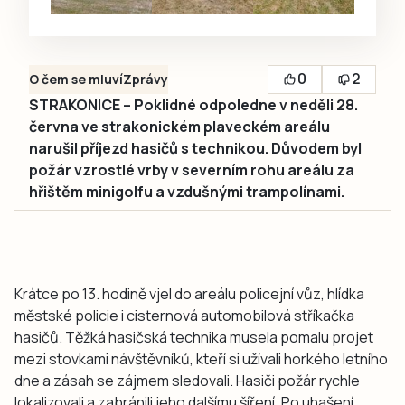
0
2
O čem se mluví
Zprávy
STRAKONICE – Poklidné odpoledne v neděli 28.
června ve strakonickém plaveckém areálu
narušil příjezd hasičů s technikou. Důvodem byl
požár vzrostlé vrby v severním rohu areálu za
hřištěm minigolfu a vzdušnými trampolínami.
Krátce po 13. hodině vjel do areálu policejní vůz, hlídka
městské policie i cisternová automobilová stříkačka
hasičů. Těžká hasičská technika musela pomalu projet
mezi stovkami návštěvníků, kteří si užívali horkého letního
dne a zásah se zájmem sledovali. Hasiči požár rychle
lokalizovali a zabránili jeho dalšímu šíření. Po uhašení