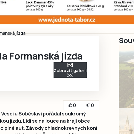
rmanská jízda
Souv
ela Formanská jízda
Zobrazit galerii
(55)
0
0
e Vesci u Soběslavi pořádal soukromý
 jízdu. Lidí se na louce na kraji obce
lo plné aut. Závody chladnokrevných koní