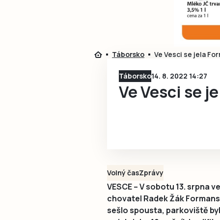
Táborsko
Ve Vesci se jela Fo
Táborsko
14. 8. 2022 14:27
Ve Vesci se j
Volný čas
Zprávy
VESCE – V sobotu 13. srpna v
chovatel Radek Žák Formanskou
sešlo spousta, parkoviště by