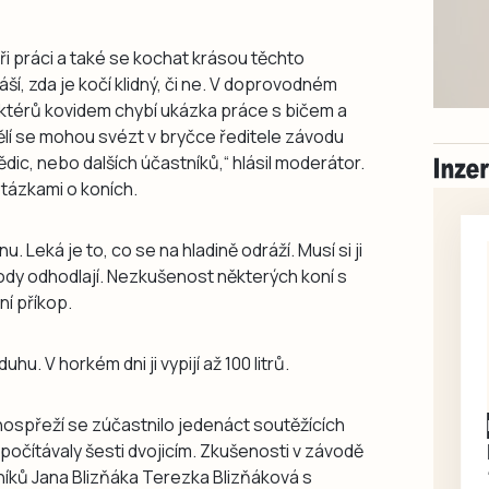
i práci a také se kochat krásou těchto
áší, zda je kočí klidný, či ne. V doprovodném
térů kovidem chybí ukázka práce s bičem a
spělí se mohou svézt v bryčce ředitele závodu
dic, nebo dalších účastníků,“ hlásil moderátor.
otázkami o koních.
nu. Leká je to, co se na hladině odráží. Musí si ji
vody odhodlají. Nezkušenost některých koní s
ní příkop.
hu. V horkém dni ji vypijí až 100 litrů.
dnospřeží se zúčastnilo jedenáct soutěžících
apočítávaly šesti dvojicím. Zkušenosti v závodě
níků Jana Blizňáka Terezka Blizňáková s