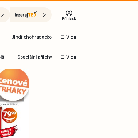
Přihlásit
Více
Jindřichohradecko
Více
íší
Speciální přílohy
Prachaticko
Inzerce
Obnovit heslo
řihlásit se
it se přes Facebook
čet, chci se
Registrovat