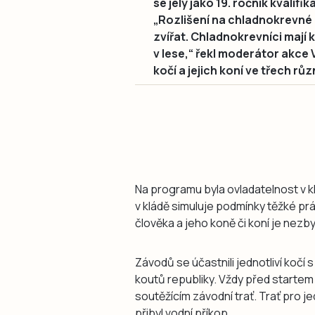
se jely jako 19. ročník kvalif
„Rozlišení na chladnokrevné
zvířat. Chladnokrevníci mají k
v lese,“ řekl moderátor akce V
kočí a jejich koní ve třech rů
Na programu byla ovladatelnost v kl
v kládě simuluje podmínky těžké prá
člověka a jeho koně či koní je nezb
Závodů se účastnili jednotliví kočí 
koutů republiky. Vždy před startem t
soutěžícím závodní trať. Trať pro je
přibyl vodní příkop.