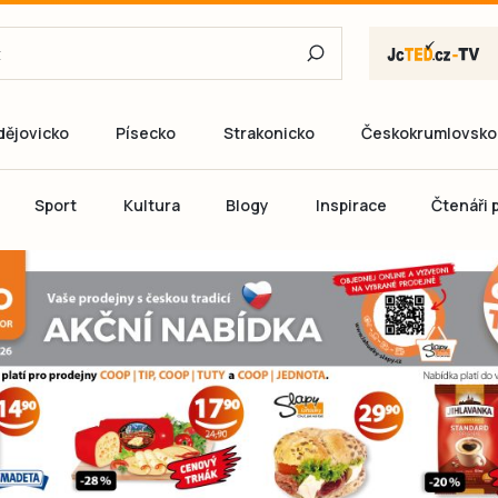
dějovicko
Písecko
Strakonicko
Českokrumlovsko
E-mail
Sport
Kultura
Blogy
Inspirace
Čtenáři p
Heslo
P
Přihlás
Ještě nemám ú