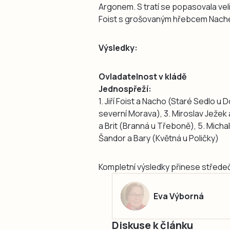
Argonem. S tratí se popasovala velic
Foist s grošovaným hřebcem Nach
Výsledky:
Ovladatelnost v kládě
Jednospřeží:
1. Jiří Foist a Nacho (Staré Sedlo u 
severní Morava), 3. Miroslav Ježek
a Brit (Branná u Třeboně), 5. Michal
Šandor a Bary (Květná u Poličky)
Kompletní výsledky přinese střede
Eva Výborná
Diskuse k článku