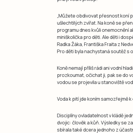
„Můžete obdivovat přesnost koní př
ušlechtilých zvířat. Na koně se přen
programu dnes kvůli onemocnění ak
miniškolička pro děti. Ale děti i do
Radka Žáka, Františka Fraita z Nedvě
Pro děti byla nachystaná soutěž s 
Koně nemají příliš rádi ani vodní hladi
prozkoumat, očichat ji, pak se do 
vodou se projevila u stanoviště vod
Voda k pití jde koním samozřejmě k du
Disciplíny ovladatelnost v kládě je
dvojic: člověk a kůň. Výsledky se z
sbírala také dcera jednoho z účast