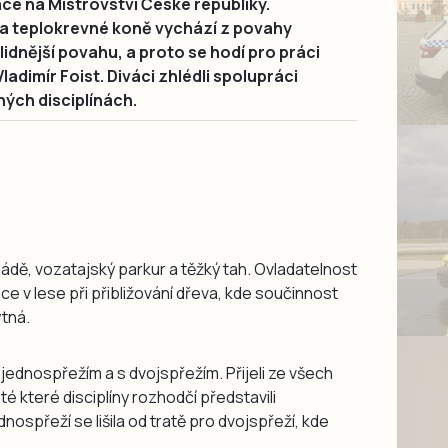
ikace na Mistrovství České republiky.
 a teplokrevné koně vychází z povahy
lidnější povahu, a proto se hodí pro práci
ladimír Foist. Diváci zhlédli spolupráci
zných disciplínách.
ádě, vozatajský parkur a těžký tah. Ovladatelnost
ce v lese při přibližování dřeva, kde součinnost
ytná.
s jednospřežím a s dvojspřežím. Přijeli ze všech
é které disciplíny rozhodčí představili
dnospřeží se lišila od tratě pro dvojspřeží, kde