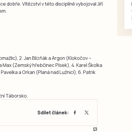
e dobře. Vítězství v této disciplíně vybojoval Jiří
em.
Domažlic), 2. Jan Blizňák a Argon (Klokočov –
 a Max (Zemský hřebčinec Písek), 4. Karel Školka
 Pavelka a Orkan (Planá nad Lužnicí), 6. Patrik
ční Táborsko.
Sdílet článek: