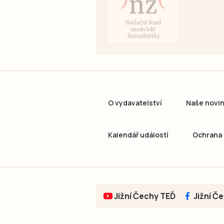
O vydavatelství
Naše novi
Kalendář událostí
Ochrana 
Jižní Čechy TEĎ
Jižní Č