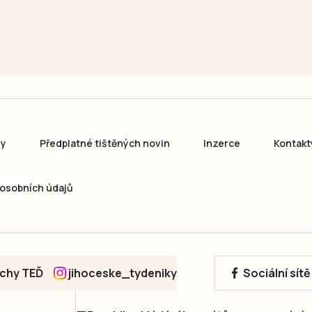
ny
Předplatné tištěných novin
Inzerce
Kontakt
osobních údajů
echy TEĎ
jihoceske_tydeniky
Sociální sít