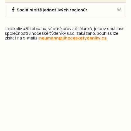
Sociální sítě jednotlivých regionů:
Jakékoliv užití obsahu, včetně převzetí článků, je bez souhlasu
společnosti Jihočeské týdeníky s.r.o. zakázáno. Souhlas lze
získat na e-mailu:
neumann@jihocesketydeniky.cz
.
2026 © Copyright Jihočeské týdeníky s.r.o.
Pravidla vkládání Inzerátů a zpracování osobních
údajů
Pravidla vkládání příspěvků
Hlavním cílem projektu „Nový vizuál webových stránek pro Jihočeské
týdeníky s.r.o." je optimalizace vizuálního stylu stávající značky a
modernizace grafického designu webu
jcted.cz
. Akcentována je funkčnost
uživatelského rozhraní webu, aby se stal moderním a přehledným zdrojem
důležitých a ověřených informací pro veřejnost. Projekt má zvýšit efektivitu a
zabezpečení poskytovaných služeb.