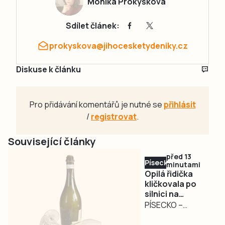
Monika Prokýšková
Sdílet článek:
prokyskova@jihocesketydeniky.cz
Diskuse k článku
Pro přidávání komentářů je nutné se
přihlásit
/
registrovat
.
Související články
před 13
Písecko
minutami
Opilá řidička
kličkovala po
silnici na
Táborsku.
PÍSECKO –
Nadýchala téměř
Nebezpečně
3,3 promile