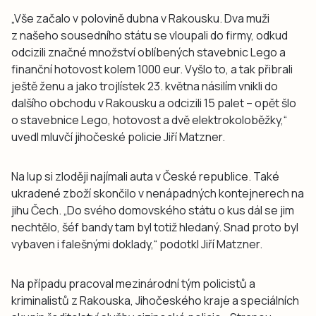
„Vše začalo v polovině dubna v Rakousku. Dva muži
z našeho sousedního státu se vloupali do firmy, odkud
odcizili značné množství oblíbených stavebnic Lego a
finanční hotovost kolem 1000 eur. Vyšlo to, a tak přibrali
ještě ženu a jako trojlístek 23. května násilím vnikli do
dalšího obchodu v Rakousku a odcizili 15 palet – opět šlo
o stavebnice Lego, hotovost a dvě elektrokoloběžky,“
uvedl mluvčí jihočeské policie Jiří Matzner.
Na lup si zloději najímali auta v České republice. Také
ukradené zboží skončilo v nenápadných kontejnerech na
jihu Čech. „Do svého domovského státu o kus dál se jim
nechtělo, šéf bandy tam byl totiž hledaný. Snad proto byl
vybaven i falešnými doklady,“ podotkl Jiří Matzner.
Na případu pracoval mezinárodní tým policistů a
kriminalistů z Rakouska, Jihočeského kraje a speciálních