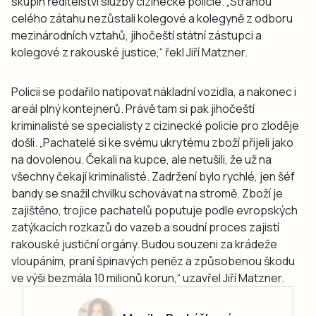
skupin ředitelství služby cizinecké policie. „Stranou
celého zátahu nezůstali kolegové a kolegyně z odboru
mezinárodních vztahů, jihočeští státní zástupci a
kolegové z rakouské justice,“ řekl Jiří Matzner.
Policii se podařilo natipovat nákladní vozidla, a nakonec i
areál plný kontejnerů. Právě tam si pak jihočeští
kriminalisté se specialisty z cizinecké policie pro zloděje
došli. „Pachatelé si ke svému ukrytému zboží přijeli jako
na dovolenou. Čekali na kupce, ale netušili, že už na
všechny čekají kriminalisté. Zadržení bylo rychlé, jen šéf
bandy se snažil chvilku schovávat na stromě. Zboží je
zajištěno, trojice pachatelů poputuje podle evropských
zatýkacích rozkazů do vazeb a soudní proces zajistí
rakouské justiční orgány. Budou souzeni za krádeže
vloupáním, praní špinavých peněz a způsobenou škodu
ve výši bezmála 10 milionů korun,“ uzavřel Jiří Matzner.