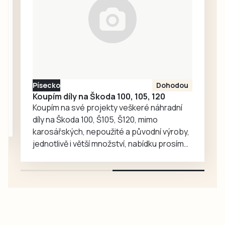
táborské
zoologické
zahradě velký
ohlas. Zájem o
medvědy baribaly
vzrostl. Zoo se
proto rozhodla, že
Písecko
Dohodou
je zájemcům
Koupím díly na Škoda 100, 105, 120
představí
Koupím na své projekty veškeré náhradní
mnohem…
díly na Škoda 100, Š105, Š120, mimo
karosářských, nepoužité a původní výroby,
jednotlivě i větší množství, nabídku prosím
pouze na e-mail: svorpi@seznam.cz.