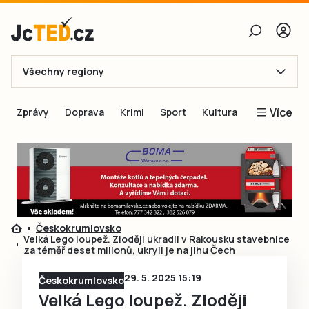
Všechny regiony
E-mail
Více
Zprávy
Doprava
Krimi
Sport
Kultura
Heslo
Blogy
Obnovit heslo
Inspirace
Čtenáři píší
Přihlásit se
Speciální přílohy
Českokrumlovsko
Přihlásit se přes Facebook
Inzerce
Velká Lego loupež. Zloději ukradli v Rakousku stavebnice
za téměř deset milionů, ukryli je na jihu Čech
Ještě nemám účet, chci se
Registrovat
29. 5. 2025 15:19
Českokrumlovsko
Velká Lego loupež. Zloději