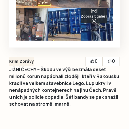
Zobrazit galerii
(4)
0
0
Krimi
Zprávy
JIŽNÍ ČECHY – Škodu ve výši bezmála deset
milionů korun napáchali zloději, kteří v Rakousku
kradli ve velkém stavebnice Lego. Lup ukryli v
nenápadných kontejnerech na jihu Čech. Právě
u nich je policie dopadla. Šéf bandy se pak snažil
schovat na stromě, marně.