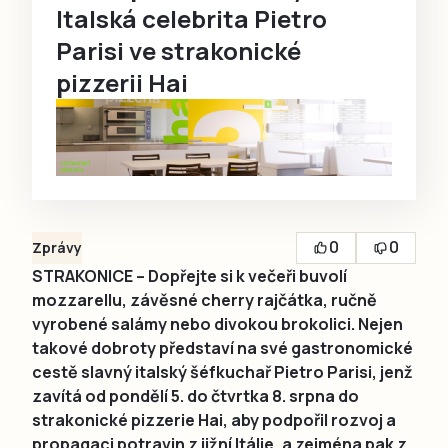
Italská celebrita Pietro
Parisi ve strakonické
pizzerii Hai
0
0
Zprávy
STRAKONICE – Dopřejte si k večeři buvolí
mozzarellu, závěsné cherry rajčátka, ručně
vyrobené salámy nebo divokou brokolici. Nejen
takové dobroty představí na své gastronomické
cestě slavný italský šéfkuchař Pietro Parisi, jenž
zavítá od pondělí 5. do čtvrtka 8. srpna do
strakonické pizzerie Hai, aby podpořil rozvoj a
propagaci potravin z jižní Itálie, a zejména pak z