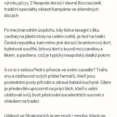
výrobu pizzy. Z Neapole dorazí i slavné Boccaccielli,
tradiční speciality oblasti Kampánie ve skleněných
dózách.
Po mezinárodním úspěchu, kdy tisíce lasagní z lilku
zavítaly na jídelní stoly na celém světě, je teď na řadě i
Česká republika, kam mimo jiné dorazí i bramborový dort,
bylinkové soufflé, listový dort s buvolí mozzarellou a
lilkem, a pastiera, což je typický neapolský sladký pokrm.
A co si s sebou Pietro přiveze ve svém zavadle? Tváře,
sny a obětavost svých přátel farmářů, kteří jsou
posledními posly přírodní a zdravé italské kuchyně. Cílem
je především upozornit na práci těch, kteří s vášní
obětovali svůj život pěstování excelentních surovin s
ohledem na tradici.
Událost ve Strakonicích je jen první z mnoha, které se