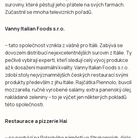
suroviny, které pěstují jeho přátele na svých farmách.
Zúčastnil se mnoha televizních pořadů.
Vanny Italian Foods s.r.o.
– tato společnost vznikla z vášně pro Itálii. Zabývá se
dovozem distribucí nejexcelentnějších surovin z Itálie. Ty
pečlivě vybírají experti, kteří sledují celý vývoj produkce
až k dosažení maximální kvality. Vanny Italian Foods s.r.o.
zdobí stoly nejvýznamnějších českých restaurací svými
produkty především z jihu Itálie. Rajčátka Piennolo, buvolí
mozzarella, ručně vyrobené salámy, extra panenský olej,
nakládané zeleniny – to je výčet jen některých pokladů
této společnosti.
Restaurace a pizzerie Hai
– se nachází na Palackého náměstí ve Strakonicích, číslo