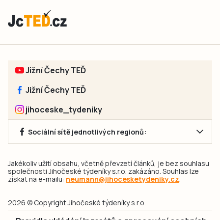
Jižní Čechy TEĎ
Jižní Čechy TEĎ
jihoceske_tydeniky
Sociální sítě jednotlivých regionů:
Jakékoliv užití obsahu, včetně převzetí článků, je bez souhlasu
společnosti Jihočeské týdeníky s.r.o. zakázáno. Souhlas lze
získat na e-mailu:
neumann@jihocesketydeniky.cz
.
2026 © Copyright Jihočeské týdeníky s.r.o.