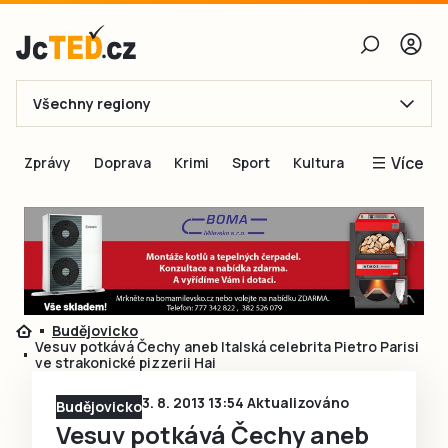
Všechny regiony
E-mail
Více
Zprávy
Doprava
Krimi
Sport
Kultura
Heslo
Blogy
Obnovit heslo
Inspirace
Čtenáři píší
Přihlásit se
Speciální přílohy
Budějovicko
Přihlásit se přes Facebook
Inzerce
Vesuv potkává Čechy aneb Italská celebrita Pietro Parisi
ve strakonické pizzerii Hai
Ještě nemám účet, chci se
Registrovat
3. 8. 2013 13:54 Aktualizováno
Budějovicko
Vesuv potkává Čechy aneb