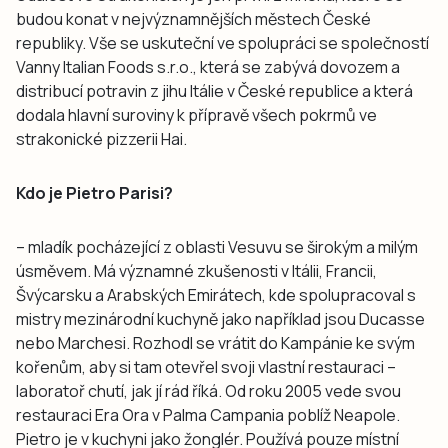
budou konat v nejvýznamnějších městech České
republiky. Vše se uskuteční ve spolupráci se společností
Vanny Italian Foods s.r.o., která se zabývá dovozem a
distribucí potravin z jihu Itálie v České republice a která
dodala hlavní suroviny k přípravě všech pokrmů ve
strakonické pizzerii Hai.
Kdo je Pietro Parisi?
– mladík pocházející z oblasti Vesuvu se širokým a milým
úsměvem. Má významné zkušenosti v Itálii, Francii,
Švýcarsku a Arabských Emirátech, kde spolupracoval s
mistry mezinárodní kuchyně jako například jsou Ducasse
nebo Marchesi. Rozhodl se vrátit do Kampánie ke svým
kořenům, aby si tam otevřel svoji vlastní restauraci –
laboratoř chutí, jak jí rád říká. Od roku 2005 vede svou
restauraci Era Ora v Palma Campania poblíž Neapole.
Pietro je v kuchyni jako žonglér. Používá pouze místní