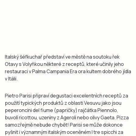
Italský šéfkuchař představí ve městě na soutoku řek
Otavy s Volyňkou některé z receptů, které učinily jeho
restauraci v Palma Campania Era ora kultem dobrého jídla
v Itálii.
Pietro Parisi připraví degustaci excelentních receptů za
použití typických produktů z oblasti Vesuvu jako jsou
peperoncini del fiume (papričky) rajčátka Piennolo,
buvolí ricottou, uzeniny z Ageroli nebo olivy Gaeta. Pizza
samozřejmě nebude chybět! Parisi se může dokonce
pyšnit i významným italským oceněném I tre spicchi za