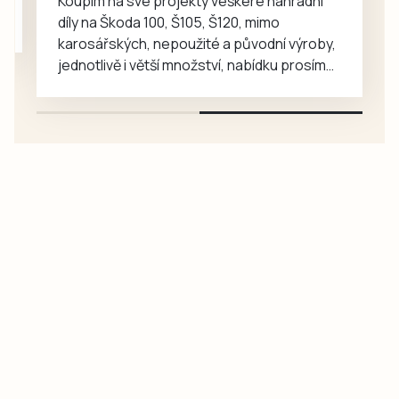
Koupím na své projekty veškeré náhradní
díly na Škoda 100, Š105, Š120, mimo
karosářských, nepoužité a původní výroby,
jednotlivě i větší množství, nabídku prosím
pouze na e-mail: svorpi@seznam.cz.