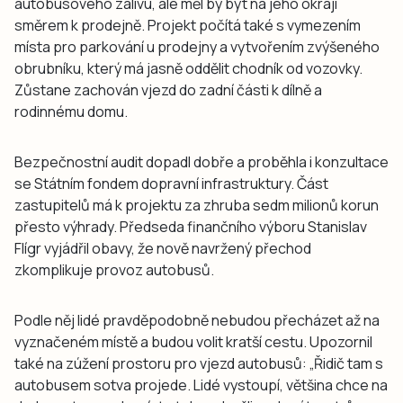
autobusového zálivu, ale měl by být na jeho okraji
směrem k prodejně. Projekt počítá také s vymezením
místa pro parkování u prodejny a vytvořením zvýšeného
obrubníku, který má jasně oddělit chodník od vozovky.
Zůstane zachován vjezd do zadní části k dílně a
rodinnému domu.
Bezpečnostní audit dopadl dobře a proběhla i konzultace
se Státním fondem dopravní infrastruktury. Část
zastupitelů má k projektu za zhruba sedm milionů korun
přesto výhrady. Předseda finančního výboru Stanislav
Flígr vyjádřil obavy, že nově navržený přechod
zkomplikuje provoz autobusů.
Podle něj lidé pravděpodobně nebudou přecházet až na
vyznačeném místě a budou volit kratší cestu. Upozornil
také na zúžení prostoru pro vjezd autobusů: „Řidič tam s
autobusem sotva projede. Lidé vystoupí, většina chce na