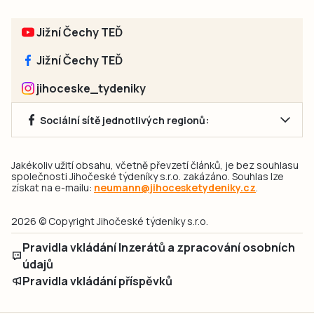
Jižní Čechy TEĎ
Jižní Čechy TEĎ
jihoceske_tydeniky
Sociální sítě jednotlivých regionů:
Jakékoliv užití obsahu, včetně převzetí článků, je bez souhlasu
společnosti Jihočeské týdeníky s.r.o. zakázáno. Souhlas lze
získat na e-mailu:
neumann@jihocesketydeniky.cz
.
2026 © Copyright Jihočeské týdeníky s.r.o.
Pravidla vkládání Inzerátů a zpracování osobních
údajů
Pravidla vkládání příspěvků