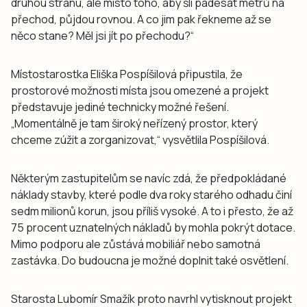
druhou stranu, ale místo toho, aby šli padesát metrů na
přechod, půjdou rovnou. A co jim pak řekneme až se
něco stane? Měl jsi jít po přechodu?“
Místostarostka Eliška Pospíšilová připustila, že
prostorové možnosti místa jsou omezené a projekt
představuje jediné technicky možné řešení.
„Momentálně je tam široký neřízený prostor, který
chceme zúžit a zorganizovat,“ vysvětlila Pospíšilová.
Některým zastupitelům se navíc zdá, že předpokládané
náklady stavby, které podle dva roky starého odhadu činí
sedm milionů korun, jsou příliš vysoké. A to i přesto, že až
75 procent uznatelných nákladů by mohla pokrýt dotace.
Mimo podporu ale zůstává mobiliář nebo samotná
zastávka. Do budoucna je možné doplnit také osvětlení.
Starosta Lubomír Smažík proto navrhl vytisknout projekt