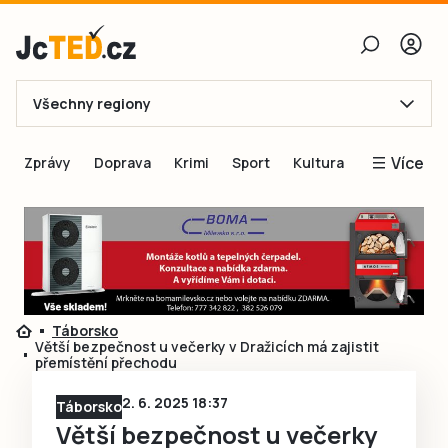
Všechny regiony
E-mail
Více
Zprávy
Doprava
Krimi
Sport
Kultura
Heslo
Blogy
Obnovit heslo
Inspirace
Čtenáři píší
Přihlásit se
Speciální přílohy
Táborsko
Přihlásit se přes Facebook
Inzerce
Větší bezpečnost u večerky v Dražicích má zajistit
přemístění přechodu
Ještě nemám účet, chci se
Registrovat
2. 6. 2025 18:37
Táborsko
Větší bezpečnost u večerky