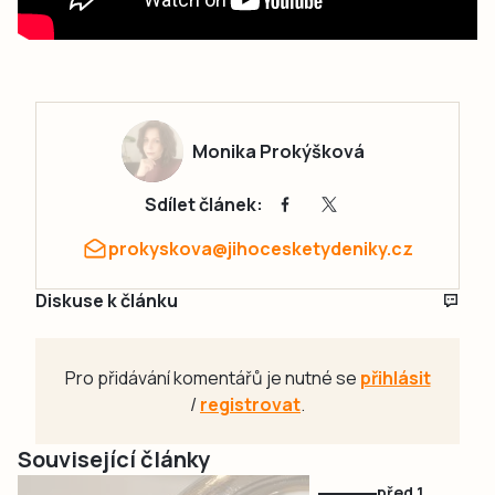
Monika Prokýšková
Sdílet článek:
prokyskova@jihocesketydeniky.cz
Diskuse k článku
Pro přidávání komentářů je nutné se
přihlásit
/
registrovat
.
Související články
před 1