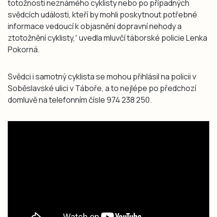
totožnosti neznámého cyklisty nebo po případných
svědcích události, kteří by mohli poskytnout potřebné
informace vedoucí k objasnění dopravní nehody a
ztotožnění cyklisty,“ uvedla mluvčí táborské policie Lenka
Pokorná.
Svědci i samotný cyklista se mohou přihlásil na policii v
Soběslavské ulici v Táboře, a to nejlépe po předchozí
domluvě na telefonním čísle 974 238 250.