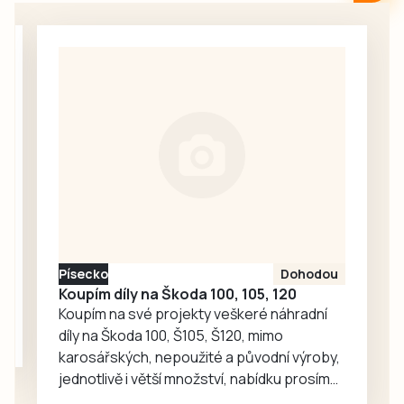
pro každodenní
pečovatelskou
setkávání,
službou v
odpočinek i
Milevsku, kam za
společné aktivity.
seniory znovu
zavítaly děti z
dětské skupiny
Jesličky Milísek.
Děti přinášejí do
života seniorů
radost, ti jim na
oplátku vyprávějí
zajímavé příběhy.
Písecko
Dohodou
Koupím díly na Škoda 100, 105, 120
Koupím na své projekty veškeré náhradní
díly na Škoda 100, Š105, Š120, mimo
karosářských, nepoužité a původní výroby,
jednotlivě i větší množství, nabídku prosím
pouze na e-mail: svorpi@seznam.cz.