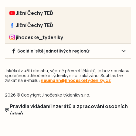
Jižní Čechy TEĎ
Jižní Čechy TEĎ
jihoceske_tydeniky
Sociální sítě jednotlivých regionů:
Jakékoliv užití obsahu, včetně převzetí článků, je bez souhlasu
společnosti Jihočeské týdeníky s.r.o. zakázáno. Souhlas lze
získat na e-mailu:
neumann@jihocesketydeniky.cz
.
2026 © Copyright Jihočeské týdeníky s.r.o.
Pravidla vkládání Inzerátů a zpracování osobních
údajů
Pravidla vkládání příspěvků