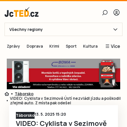
Všechny regiony
E-mail
Více
Zprávy
Doprava
Krimi
Sport
Kultura
Heslo
Blogy
Obnovit heslo
Inspirace
Čtenáři píší
Přihlásit se
Speciální přílohy
Táborsko
Přihlásit se přes Facebook
Inzerce
VIDEO: Cyklista v Sezimově Ústí nezvládl jízdu a poškodil
zřejmě auto. Z místa pak odešel
Ještě nemám účet, chci se
Registrovat
13. 5. 2025 15:20
Táborsko
VIDEO: Cyklista v Sezimově