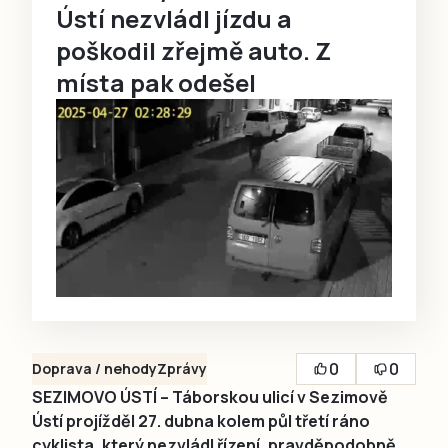
Ústí nezvládl jízdu a
poškodil zřejmě auto. Z
místa pak odešel
0
0
Doprava / nehody
Zprávy
SEZIMOVO ÚSTÍ – Táborskou ulicí v Sezimově
Ústí projížděl 27. dubna kolem půl třetí ráno
cyklista, který nezvládl řízení, pravděpodobně