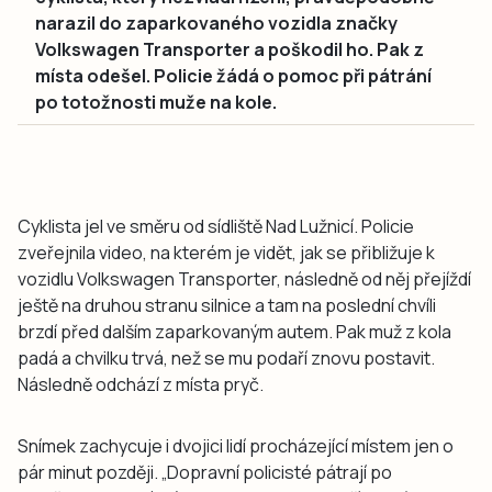
narazil do zaparkovaného vozidla značky
Volkswagen Transporter a poškodil ho. Pak z
místa odešel. Policie žádá o pomoc při pátrání
po totožnosti muže na kole.
Cyklista jel ve směru od sídliště Nad Lužnicí. Policie
zveřejnila video, na kterém je vidět, jak se přibližuje k
vozidlu Volkswagen Transporter, následně od něj přejíždí
ještě na druhou stranu silnice a tam na poslední chvíli
brzdí před dalším zaparkovaným autem. Pak muž z kola
padá a chvilku trvá, než se mu podaří znovu postavit.
Následně odchází z místa pryč.
Snímek zachycuje i dvojici lidí procházející místem jen o
pár minut později. „Dopravní policisté pátrají po