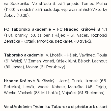
na Soukeníku. Ve středu 3. září přijede Tempo Praha
(11.00), v neděli 7. září následuje výprava na hřiště Viktorky
Žižkov (10.00).
FC Táborsko akademie – FC Hradec Králové B 1:1
(1:0), branky: 30. (z pen.) Hájek – 61. Vacek, rozhodčí
Žemlička – Kotalík, Mrkvička, bez karet, 40 diváků.
Táborsko akademie:
V. Lhoták – Hájek, Vavřinec, Toula
(61. Welzl), V. Zeman, Voneš, Kášek, Kunt, Běloch, Lachout
(80. Janda), Molnár (61. Porubský).
Hradec Králové B:
Křivský – Jaroš, Turek, Hronek (65.
Peterko), Lesák, Vacek, Kabele, Matuška (46. Fejgl),
Wenke, Václavík (83. M. Lhoták), Vojáček (61. Shelemba).
Ve středečním Týdeníku Táborsko si přečtete
k utkání