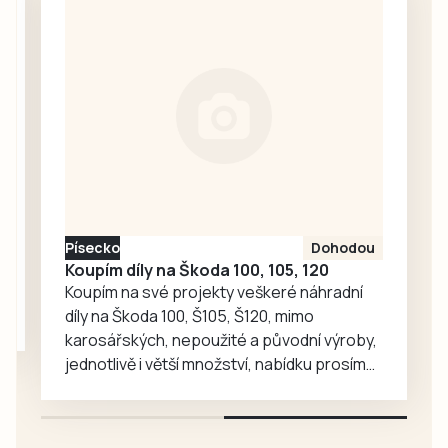
tradiční turnaj
náměstí v
starých gard
Prachaticích.
Kučeř Cup nebo
Memoriály Jana
Hadáčka v
Božeticích a Vládi
Fořta a Tomáše
Měcháčka v…
Písecko
Dohodou
Koupím díly na Škoda 100, 105, 120
Koupím na své projekty veškeré náhradní
díly na Škoda 100, Š105, Š120, mimo
karosářských, nepoužité a původní výroby,
jednotlivě i větší množství, nabídku prosím
pouze na e-mail: svorpi@seznam.cz.