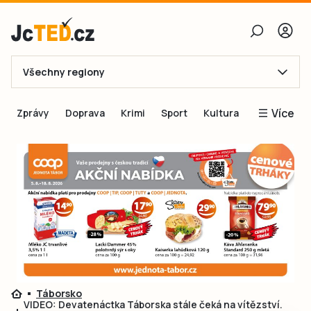
Všechny regiony
E-mail
Více
Zprávy
Doprava
Krimi
Sport
Kultura
Heslo
Blogy
Obnovit heslo
Inspirace
Čtenáři píší
Přihlásit se
Speciální přílohy
Přihlásit se přes Facebook
Inzerce
Ještě nemám účet, chci se
Registrovat
Táborsko
VIDEO: Devatenáctka Táborska stále čeká na vítězství.