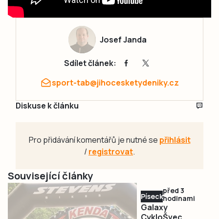
Josef Janda
Sdílet článek:
sport-tab@jihocesketydeniky.cz
Diskuse k článku
Pro přidávání komentářů je nutné se
přihlásit
/
registrovat
.
Související články
před 3
Písecko
hodinami
Galaxy
CykloŠvec