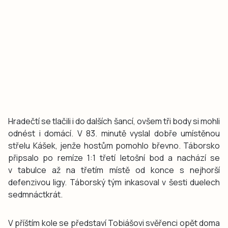
Hradečtí se tlačili i do dalších šancí, ovšem tři body si mohli
odnést i domácí. V 83. minutě vyslal dobře umístěnou
střelu Kášek, jenže hostům pomohlo břevno. Táborsko
připsalo po remíze 1:1 třetí letošní bod a nachází se
v tabulce až na třetím místě od konce s nejhorší
defenzivou ligy. Táborský tým inkasoval v šesti duelech
sedmnáctkrát.
V příštím kole se představí Tobiášovi svěřenci opět doma