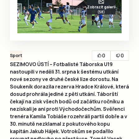
Zobrazit galerii
(58)
0
0
Sport
SEZIMOVO ÚSTÍ – Fotbalisté Táborska U19
nastoupili v neděli 31. srpna k šestému utkání
nové sezony ve druhé české lize dorostu. Na
Soukeník dorazila rezerva Hradce Králové, která
dosud prohrála jediné z pěti utkání. Táborští
čekají na zisk všech bodů od začátku ročníku a
nezískali je ani proti Východočechům. Svěřenci
trenéra Kamila Tobiáše rozehráli partii dobře a v
30. minutě nezklamal z pokutového kopu
kapitán Jakub Hájek. Votrokům se podařilo
srovnat nedlouho po přestávce. Tomáš Vacek