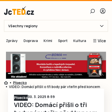
Všechny regiony
E-mail
Více
Zprávy
Doprava
Krimi
Sport
Kultura
Heslo
Blogy
Obnovit heslo
Inspirace
Čtenáři píší
Přihlásit se
Speciální přílohy
Písecko
Přihlásit se přes Facebook
Inzerce
VIDEO: Domácí přišli o tři body pár vteřin před koncem
Ještě nemám účet, chci se
Registrovat
30. 3. 2025 8:59
Písecko
VIDEO: Domácí přišli o tři