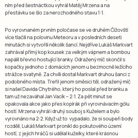
ním před šestnáctkou vyhrál Matěj Mrzena a na
přestávku se šlo za nerozhodného stavu 1:1.
Po vyrovnaném prvním poločase se ve druhém Čížovští
více tlačili na polovinu Meteoru a v posledních deseti
minutách si vytvořili několik šancí. Nejdříve Lukáš Markvart
zahrával přímý kop kousek za velkým vápnem a bombou
napálil břevno hostující branky. Odražený míč skončil s
kopačky jednoho z domácích jenom u bezmocně ležícího
strážce svatyně. Za chvíli dostal Markvart druhou šanci z
podobného místa. Trefil jenom směsici těl, odražený míč
si našel Davida Chytrého, který ho poslal před branku a
tam už nezaváhal Jan Vacík – 2:1. Za pět minut se
opakovala akce jako přes kopírák při vyrovnávacím gólu
hostí. Mrzena vyhrál i druhý souboj s Kuželem a bylo
vyrovnáno na 2:2. Když už to vypadalo, že si soupeři body
rozdělí, Lukáš Markvart pronikl do pokutového území
hostí, z jejich hráčů si udělal kuželky, které krásnou