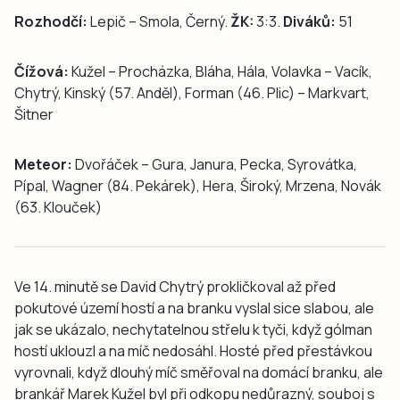
Rozhodčí:
Lepič – Smola, Černý.
ŽK:
3:3.
Diváků:
51
Čížová:
Kužel – Procházka, Bláha, Hála, Volavka – Vacík,
Chytrý, Kinský (57. Anděl), Forman (46. Plic) – Markvart,
Šitner
Meteor:
Dvořáček – Gura, Janura, Pecka, Syrovátka,
Pípal, Wagner (84. Pekárek), Hera, Široký, Mrzena, Novák
(63. Klouček)
Ve 14. minutě se David Chytrý prokličkoval až před
pokutové území hostí a na branku vyslal sice slabou, ale
jak se ukázalo, nechytatelnou střelu k tyči, když gólman
hostí uklouzl a na míč nedosáhl. Hosté před přestávkou
vyrovnali, když dlouhý míč směřoval na domácí branku, ale
brankář Marek Kužel byl při odkopu nedůrazný, souboj s