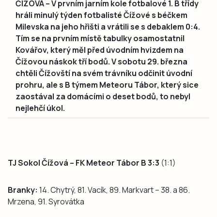
ČÍŽOVÁ – V prvním jarním kole fotbalové 1. B třídy
hráli minulý týden fotbalisté Čížové s béčkem
Milevska na jeho hřišti a vrátili se s debaklem 0:4.
Tím se na prvním místě tabulky osamostatnil
Kovářov, který měl před úvodním hvizdem na
Čížovou náskok tří bodů. V sobotu 29. března
chtěli Čížovští na svém trávníku odčinit úvodní
prohru, ale s B týmem Meteoru Tábor, který sice
zaostával za domácími o deset bodů, to nebyl
nejlehčí úkol.
TJ Sokol Čížová – FK Meteor Tábor B 3:3
(1:1)
Branky:
14. Chytrý, 81. Vacík, 89. Markvart – 38. a 86.
Mrzena, 91. Syrovátka