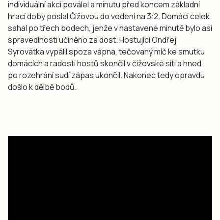
individuální akcí poválel a minutu před koncem základní
hrací doby poslal Čížovou do vedení na 3:2. Domácí celek
sahal po třech bodech, jenže v nastavené minutě bylo asi
spravedlnosti učiněno za dost. Hostující Ondřej
Syrovátka vypálil spoza vápna, tečovaný míč ke smutku
domácích a radosti hostů skončil v čížovské síti a hned
po rozehrání sudí zápas ukončil. Nakonec tedy opravdu
došlo k dělbě bodů.