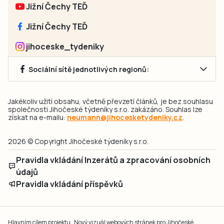
Jižní Čechy TEĎ
Jižní Čechy TEĎ
jihoceske_tydeniky
Sociální sítě jednotlivých regionů:
Jakékoliv užití obsahu, včetně převzetí článků, je bez souhlasu
společnosti Jihočeské týdeníky s.r.o. zakázáno. Souhlas lze
získat na e-mailu:
neumann@jihocesketydeniky.cz
.
2026 © Copyright Jihočeské týdeníky s.r.o.
Pravidla vkládání Inzerátů a zpracování osobních
údajů
Pravidla vkládání příspěvků
Hlavním cílem projektu „Nový vizuál webových stránek pro Jihočeské