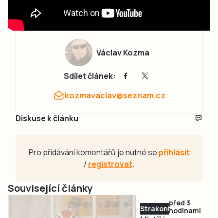
Václav Kozma
Sdílet článek:
kozmavaclav@seznam.cz
Diskuse k článku
Pro přidávání komentářů je nutné se
přihlásit
/
registrovat
.
Související články
před 3
Strakonicko
hodinami