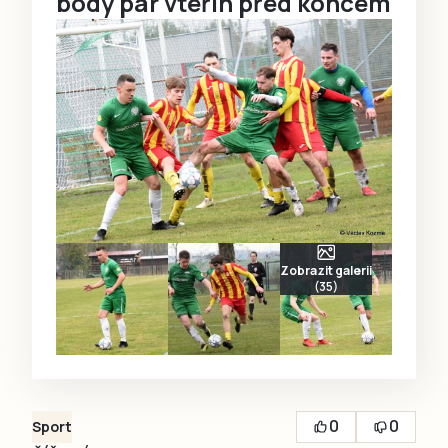
body pár vteřin před koncem
Zobrazit galerii
(35)
0
0
Sport