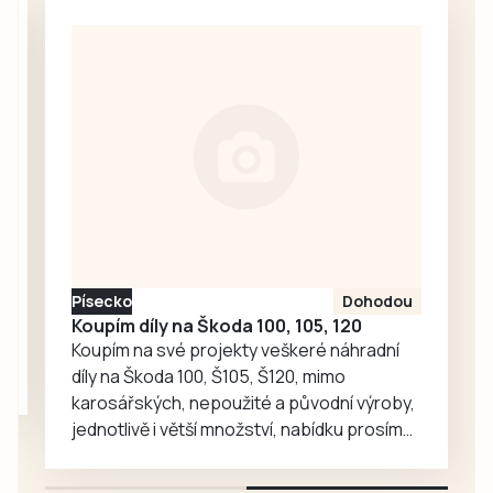
trávníku Dolní
kempu už 27.
Dvořiště, které
července a zdrží
nasadilo do
se až do 12. srpna.
prvního klání v
Pak absolvují
sezoně svou
přípravné zápasy
největší posilu –
v…
Pavla Nováka.
Šestatřicetiletý
obránce hrál ještě
loni druhou ligu za
Táborsko, kde už…
Písecko
Dohodou
Koupím díly na Škoda 100, 105, 120
Koupím na své projekty veškeré náhradní
díly na Škoda 100, Š105, Š120, mimo
karosářských, nepoužité a původní výroby,
jednotlivě i větší množství, nabídku prosím
pouze na e-mail: svorpi@seznam.cz.